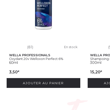
(81)
En stock
(
WELLA PROFESSIONALS
WELLA PRO
Oxydant 20v Welloxon Perfect 6%
Shampoing c
60ml
300ml
€
€
3,50
15,20
AJOUTER AU PANIER
AJ