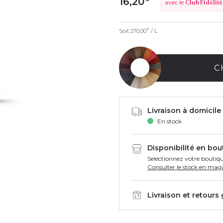
16,20
avec le
Club Fidélité
Soit
270,00
/ L
€
C
Livraison à domicile 
En stock
Disponibilité en bou
Selectionnez votre boutiqu
Consulter le stock en mag
Livraison et retours