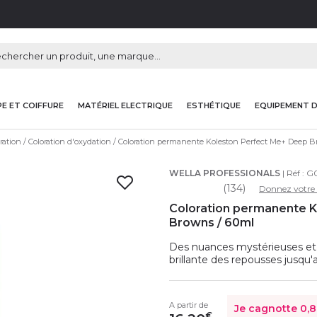
E ET COIFFURE
MATÉRIEL ELECTRIQUE
ESTHÉTIQUE
EQUIPEMENT 
ration
Coloration d'oxydation
Coloration permanente Koleston Perfect Me+ Deep 
WELLA PROFESSIONALS
| Réf :
G0
(134)
Donnez votre 
Coloration permanente 
Browns / 60ml
Des nuances mystérieuses et s
brillante des repousses jusqu'
A partir de
Je cagnotte
0,
€