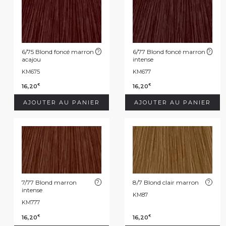
6/75 Blond foncé marron
?
6/77 Blond foncé marron
?
acajou
intense
KM675
KM677
16,20
16,20
€
€
AJOUTER AU PANIER
AJOUTER AU PANIER
7/77 Blond marron
?
8/7 Blond clair marron
?
intense
KM87
KM777
16,20
16,20
€
€