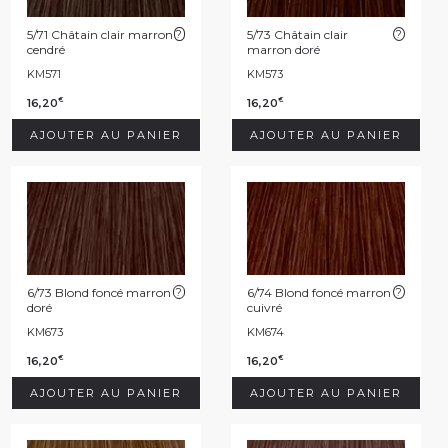
5/71 Châtain clair marron
?
5/73 Châtain clair
?
cendré
marron doré
KM571
KM573
16,20
16,20
€
€
AJOUTER AU PANIER
AJOUTER AU PANIER
6/73 Blond foncé marron
?
6/74 Blond foncé marron
?
doré
cuivré
KM673
KM674
16,20
16,20
€
€
AJOUTER AU PANIER
AJOUTER AU PANIER