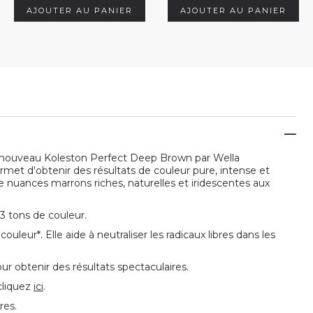
AJOUTER AU PANIER
AJOUTER AU PANIER
 nouveau Koleston Perfect Deep Brown par Wella
met d'obtenir des résultats de couleur pure, intense et
 nuances marrons riches, naturelles et iridescentes aux
 3 tons de couleur.
leur*. Elle aide à neutraliser les radicaux libres dans les
r obtenir des résultats spectaculaires.
 cliquez
ici
.
res.