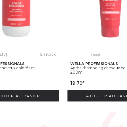
537)
En stock
(655)
FESSIONALS
WELLA PROFESSIONALS
heveux colorés et...
Après-shampoing cheveux colo
200ml
€
19,70
OUTER AU PANIER
AJOUTER AU PAN