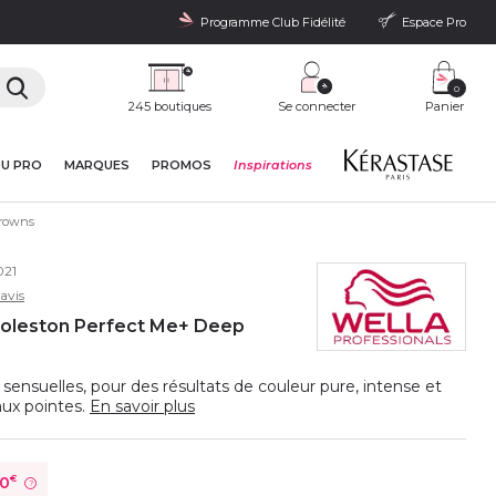
Programme Club Fidélité
Espace Pro
0
245 boutiques
Se connecter
Panier
DU PRO
MARQUES
PROMOS
Inspirations
Browns
21
avis
Koleston Perfect Me+ Deep
ensuelles, pour des résultats de couleur pure, intense et
aux pointes.
En savoir plus
80
€
?