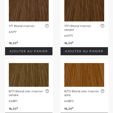
7/7 Blond marron
?
7/71 Blond marron
?
cendré
KM77
KM771
16,20
16,20
€
€
AJOUTER AU PANIER
AJOUTER AU PANIER
8/71 Blond clair marron
?
8/73 Blond clair marron
?
cendré
doré
KM871
KM873
16,20
16,20
€
€