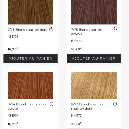
7/73 Blond marron doré
?
7/75 Blond marron
?
acajou
KM773
KM775
16,20
16,20
€
€
AJOUTER AU PANIER
AJOUTER AU PANIER
8/74 Blond clair marron
?
9/73 Blond très clair
?
cuivré
marron doré
KM874
KM973
16,20
€
16,20
€