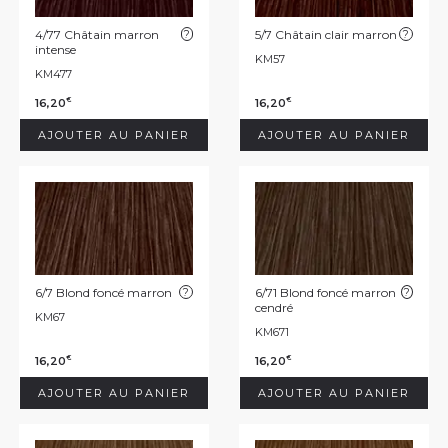
4/77 Châtain marron
?
5/7 Châtain clair marron
?
intense
KM57
KM477
16,20
16,20
€
€
AJOUTER AU PANIER
AJOUTER AU PANIER
6/7 Blond foncé marron
?
6/71 Blond foncé marron
?
cendré
KM67
KM671
16,20
16,20
€
€
AJOUTER AU PANIER
AJOUTER AU PANIER