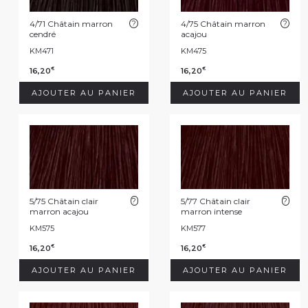
4/71 Châtain marron
?
4/75 Châtain marron
?
cendré
acajou
KM471
KM475
16,20
16,20
€
€
AJOUTER AU PANIER
AJOUTER AU PANIER
5/75 Châtain clair
?
5/77 Châtain clair
?
marron acajou
marron intense
KM575
KM577
16,20
16,20
€
€
AJOUTER AU PANIER
AJOUTER AU PANIER