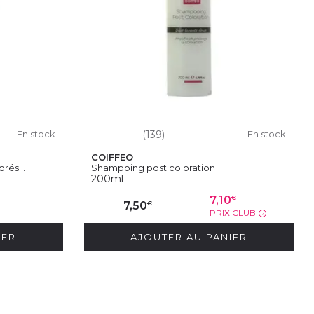
En stock
(139)
En stock
COIFFEO
rés...
Shampoing post coloration
200ml
€
7,10
€
7,50
PRIX CLUB
?
IER
AJOUTER AU PANIER