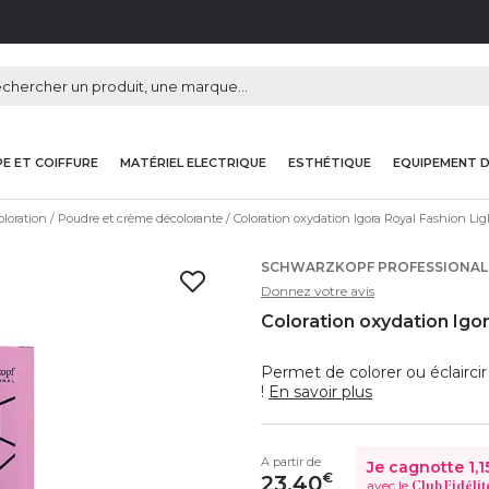
E ET COIFFURE
MATÉRIEL ELECTRIQUE
ESTHÉTIQUE
EQUIPEMENT 
loration
Poudre et crème décolorante
Coloration oxydation Igora Royal Fashion Lig
SCHWARZKOPF PROFESSIONAL
Donnez votre avis
Coloration oxydation Igor
Permet de colorer ou éclairci
!
En savoir plus
A partir de
Je cagnotte
1,1
€
23,40
avec le
Club Fidélit