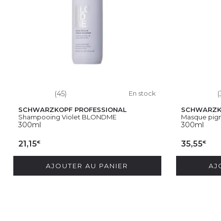
(45)
En stock
(
SCHWARZKOPF PROFESSIONAL
SCHWARZK
Shampooing Violet BLONDME
Masque pigm
300ml
300ml
€
€
21,15
35,55
AJOUTER AU PANIER
AJ