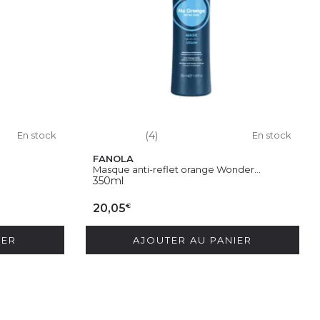
En stock
(4)
En stock
FANOLA
Masque anti-reflet orange Wonder...
350ml
€
20,05
IER
AJOUTER AU PANIER