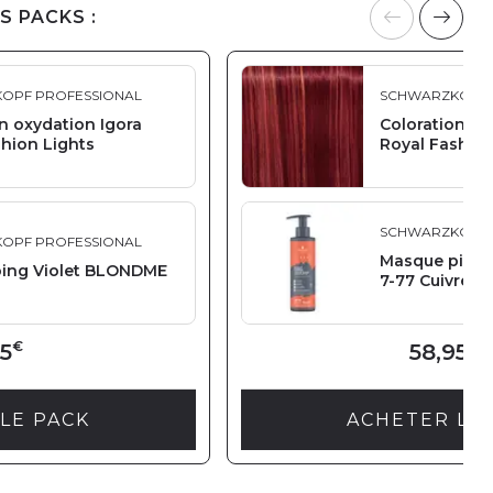
S PACKS :
OPF PROFESSIONAL
SCHWARZKOPF 
n oxydation Igora
Coloration ox
shion Lights
Royal Fashion
SCHWARZKOPF 
OPF PROFESSIONAL
Masque pigm
ing Violet BLONDME
7-77 Cuivré é
€
€
5
58,95
LE PACK
ACHETER LE