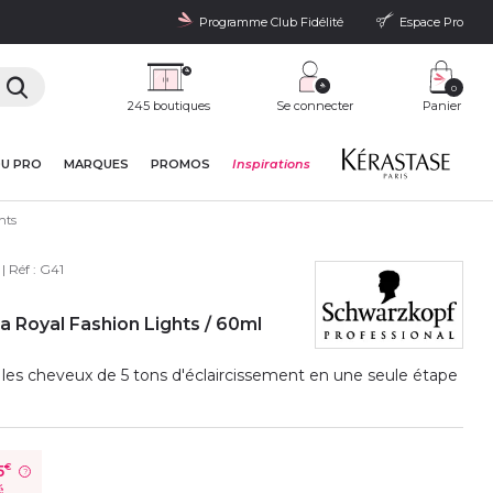
Programme Club Fidélité
Espace Pro
0
245 boutiques
Se connecter
Panier
DU PRO
MARQUES
PROMOS
Inspirations
hts
| Réf :
G41
a Royal Fashion Lights / 60ml
r les cheveux de 5 tons d'éclaircissement en une seule étape
5
€
?
é