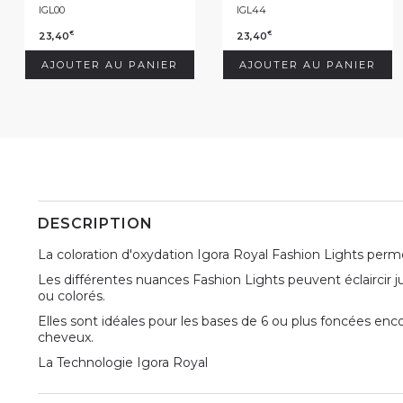
IGL00
IGL44
23,40
23,40
€
€
AJOUTER AU PANIER
AJOUTER AU PANIER
DESCRIPTION
La coloration d'oxydation Igora Royal Fashion Lights permet
Les différentes nuances Fashion Lights peuvent éclaircir j
ou colorés.
Elles sont idéales pour les bases de 6 ou plus foncées enc
cheveux.
La Technologie Igora Royal