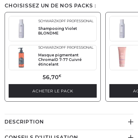
CHOISISSEZ UN DE NOS PACKS :
SCHWARZKOPF PROFESSIONAL
Shampooing Violet
BLONDME
SCHWARZKOPF PROFESSIONAL
Masque pigmentant
ChromaID 7-77 Cuivré
étincelant
56,70
€
ACHETER LE PACK
A
DESCRIPTION
CONSEILS D'UTILISATION