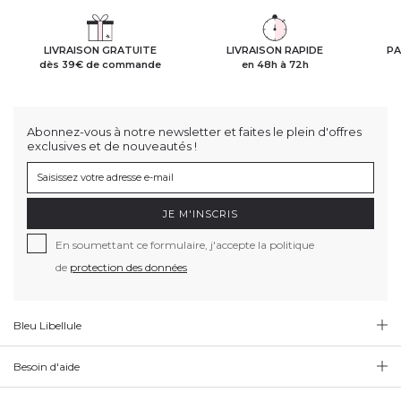
LIVRAISON GRATUITE
LIVRAISON RAPIDE
PA
dès 39€ de commande
en 48h à 72h
Abonnez-vous à notre newsletter et faites le plein d'offres
exclusives et de nouveautés !
JE M'INSCRIS
En soumettant ce formulaire, j'accepte la politique
de
protection des données
Bleu Libellule
Besoin d'aide