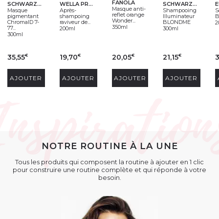
FANOLA
SCHWARZKOPF PROFESSIONAL
WELLA PROFESSIONALS
SCHWARZKOPF PROFESSIONAL
Masque anti-
Masque
Après-
Shampooing
S
reflet orange
pigmentant
shampoing
Illuminateur
B
Wonder...
ChromaID 7-
raviveur de...
BLONDME
2
350ml
77...
200ml
300ml
300ml
35,55
19,70
20,05
21,15
3
€
€
€
€
AJOUTER
AJOUTER
AJOUTER
AJOUTER
NOTRE ROUTINE À LA UNE
Tous les produits qui composent la routine à ajouter en 1 clic
pour construire une routine complète et qui réponde à votre
besoin.