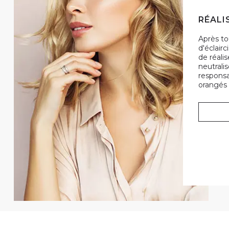
RÉALI
Après t
d'éclair
de réali
neutrali
responsa
orangés 