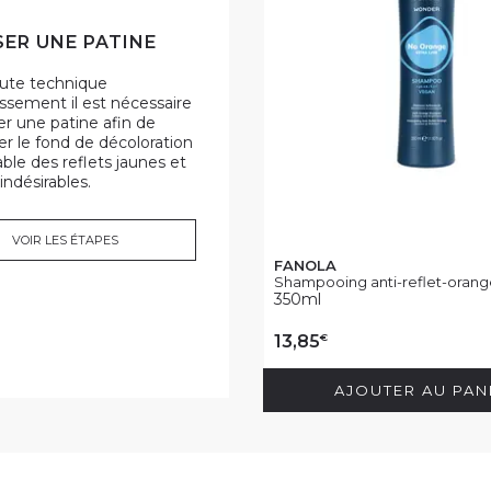
SER UNE PATINE
oute technique
cissement il est nécessaire
ser une patine afin de
ser le fond de décoloration
ble des reflets jaunes et
indésirables.
VOIR LES ÉTAPES
FANOLA
Shampooing anti-reflet-orange
350ml
€
13,85
AJOUTER AU PAN