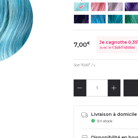
Je cagnotte
0,35
€
7,00
avec le
Club Fidélité
Soit
70,00
/ L
€
Livraison à domicile 
En stock
Disponibilité en bou