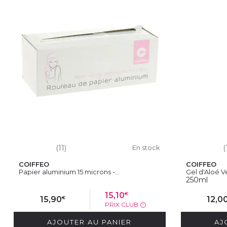
(11)
En stock
(
COIFFEO
COIFFEO
Papier aluminium 15 microns -...
Gel d'Aloé V
250ml
€
15,10
€
15,90
12,0
PRIX CLUB
?
AJOUTER AU PANIER
AJ