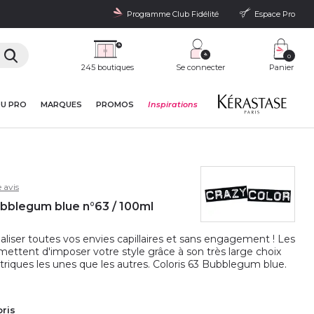
Programme Club Fidélité
Espace Pro
0
245 boutiques
Se connecter
Panier
DU PRO
MARQUES
PROMOS
Inspirations
 avis
ubblegum blue n°63 / 100ml
aliser toutes vos envies capillaires et sans engagement ! Les
ettent d'imposer votre style grâce à son très large choix
triques les unes que les autres. Coloris 63 Bubblegum blue.
oris