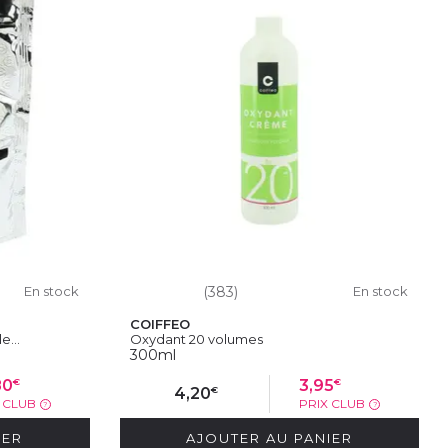
En stock
(383)
En stock
COIFFEO
e...
Oxydant 20 volumes
300ml
€
€
80
3,95
€
4,20
X CLUB
PRIX CLUB
?
?
IER
AJOUTER AU PANIER