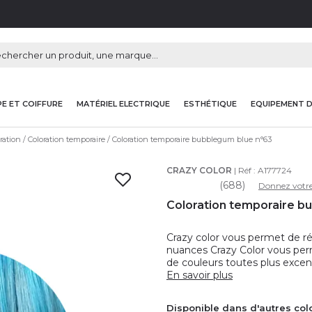
E ET COIFFURE
MATÉRIEL ELECTRIQUE
ESTHÉTIQUE
EQUIPEMENT 
ration
Coloration temporaire
Coloration temporaire bubblegum blue n°63
CRAZY COLOR
| Réf :
A177724
(688)
Donnez votre
Coloration temporaire b
Crazy color vous permet de ré
nuances Crazy Color vous perm
de couleurs toutes plus excen
En savoir plus
Disponible dans d'autres col