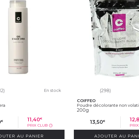
12)
En stock
(298)
COIFFEO
era
Poudre décolorante non volatil
200g
€
11,40
12,
€
€
0
13,50
PRIX CLUB
PRI
?
OUTER AU PANIER
AJOUTER AU PAN