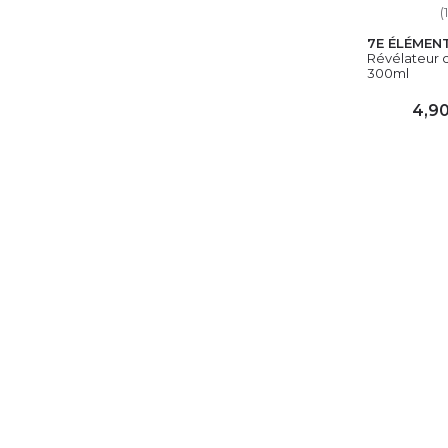
(1
7E ÉLÉMEN
Révélateur c
300ml
4,9
AJ