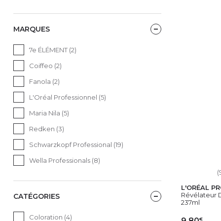
MARQUES
7e ÉLÉMENT (2)
Coiffeo (2)
Fanola (2)
L'Oréal Professionnel (5)
Maria Nila (5)
Redken (3)
Schwarzkopf Professional (19)
Wella Professionals (8)
(
L'ORÉAL P
Révélateur Di
CATÉGORIES
237ml
Coloration (4)
€
9,80