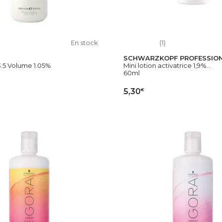
En stock
(1)
SCHWARZKOPF PROFESSIO
3.5 Volume 1.05%
Mini lotion activatrice 1,9%...
60ml
€
5,30
OUTER AU PANIER
AJOUTER AU PAN