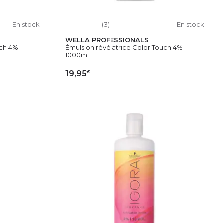
En stock
(3)
En stock
WELLA PROFESSIONALS
uch 4%
Émulsion révélatrice Color Touch 4%
1000ml
€
19,95
IER
AJOUTER AU PANIER