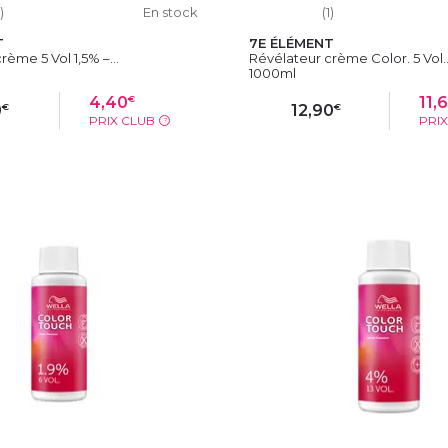
)
En stock
(1)
T
7E ÉLÉMENT
rème 5 Vol 1,5% –...
Révélateur crème Color. 5 Vol..
1000ml
€
4,40
11,
€
€
0
12,90
PRIX CLUB
PRI
?
OUTER AU PANIER
AJOUTER AU PAN