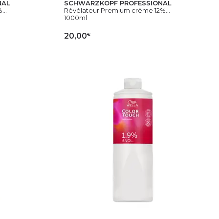
NAL
SCHWARZKOPF PROFESSIONAL
..
Révélateur Premium crème 12%...
1000ml
€
20,00
IER
AJOUTER AU PANIER