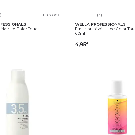
)
En stock
(3)
FESSIONALS
WELLA PROFESSIONALS
élatrice Color Touch...
Émulsion révélatrice Color To
60ml
€
4,95
OUTER AU PANIER
AJOUTER AU PAN