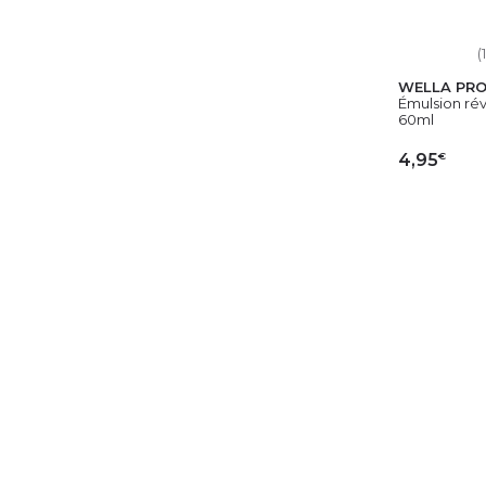
(1
WELLA PRO
Émulsion rév
60ml
€
4,95
AJ