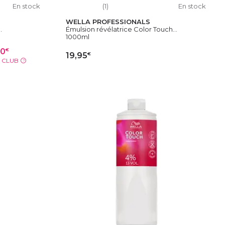
En stock
(1)
En stock
WELLA PROFESSIONALS
.
Émulsion révélatrice Color Touch...
1000ml
€
60
€
19,95
X CLUB
?
IER
AJOUTER AU PANIER