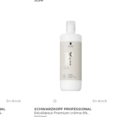
IER
AJOUTER AU PANIER
En stock
(1)
En stock
NAL
SCHWARZKOPF PROFESSIONAL
...
Révélateur Premium crème 6%...
1000ml