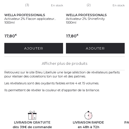
(3)
(2)
En stock
En stock
WELLA PROFESSIONALS
WELLA PROFESSIONALS
Activateur 2% Flacon applicateur...
Activateur 2% Shinefinity
1000ml
1000ml
17,80
17,80
€
€
AJOUTER
AJOUTER
Afficher plus de produits
Retrouvez sur le site Bleu Libellule une large séléction de révélateurs parfaits
pour réaliser des colorations ton sur ton et des patines.
Les révélateurs sont des oxydants faibles entre 4 et 15 volumes.
Ils permettent de révéler la couleur et d'apporter de la brillance.
LIVRAISON GRATUITE
LIVRAISON RAPIDE
PA
dès 39€ de commande
en 48h à 72h