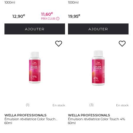
1000ml
1000ml
11,60
€
12,90
19,95
€
€
PRIX CLUB
?
AJOUTER
AJOUTER
(1)
(3)
En stock
En stock
WELLA PROFESSIONALS
WELLA PROFESSIONALS
Émulsion révélatrice Color Touch...
Émulsion révélatrice Color Touch 4%
60ml
60ml