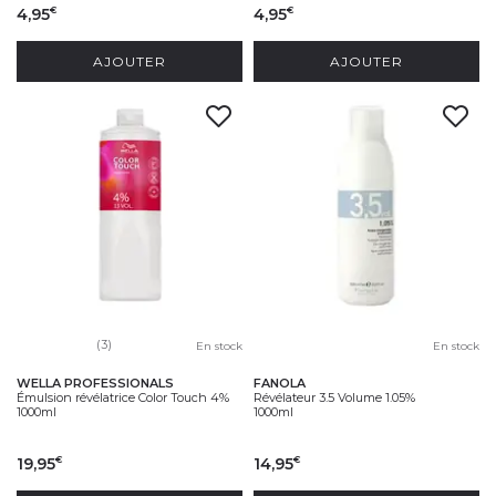
4,95
4,95
€
€
AJOUTER
AJOUTER
(3)
En stock
En stock
WELLA PROFESSIONALS
FANOLA
Émulsion révélatrice Color Touch 4%
Révélateur 3.5 Volume 1.05%
1000ml
1000ml
19,95
14,95
€
€