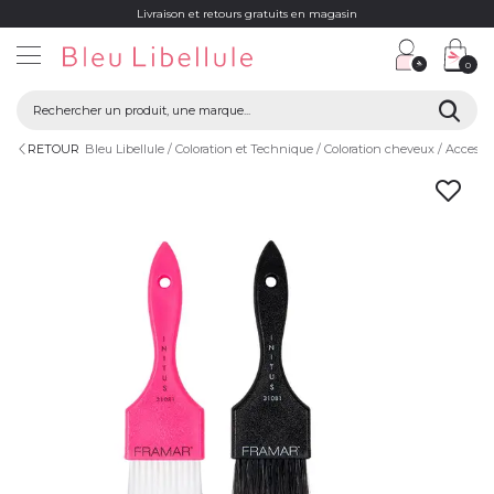
Livraison et retours gratuits en magasin
0
RETOUR
Bleu Libellule
Coloration et Technique
Coloration cheveux
Accessoi