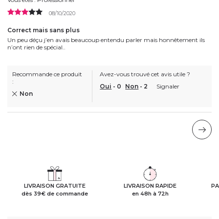
08/10/2020
Correct mais sans plus
Un peu déçu j’en avais beaucoup entendu parler mais honnêtement ils
n’ont rien de spécial..
Recommande ce produit
Avez-vous trouvé cet avis utile ?
:
Oui
-
0
Non
-
2
Signaler
Non
LIVRAISON GRATUITE
LIVRAISON RAPIDE
PA
dès 39€ de commande
en 48h à 72h