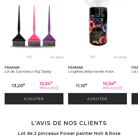
(4)
(4)
En stock
En stock
FRAMAR
FRAMAR
FR
Lot de 3 pinceaux Big Daddy
Lingettes détachantes Kolor...
Lot 
12,54
10,54
€
€
13,20
11,10
€
€
PRIX CLUB
PRIX CLUB
?
?
AJOUTER
AJOUTER
L'AVIS DE NOS CLIENTS
Lot de 2 pinceaux Power painter Noir & Rose