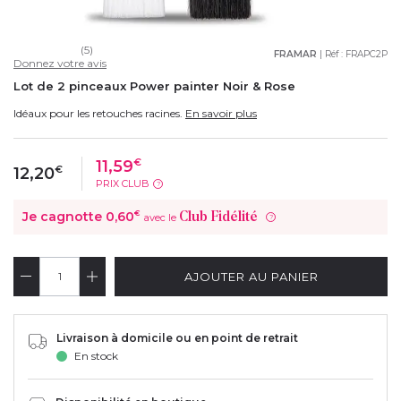
(5)
FRAMAR
| Réf :
FRAPC2P
Donnez votre avis
Lot de 2 pinceaux Power painter Noir & Rose
Idéaux pour les retouches racines.
En savoir plus
11,59
€
12,20
€
PRIX CLUB
?
Je cagnotte
0,60
€
Club Fidélité
avec le
?
AJOUTER AU PANIER
Livraison à domicile ou en point de retrait
En stock