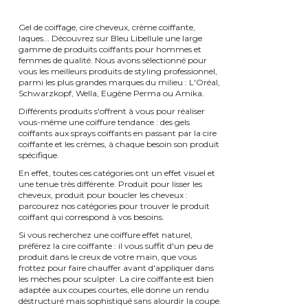
Gel de coiffage, cire cheveux, crème coiffante,
laques... Découvrez sur Bleu Libellule une large
gamme de produits coiffants pour hommes et
femmes de qualité. Nous avons sélectionné pour
vous les meilleurs produits de styling professionnel,
parmi les plus grandes marques du milieu : L'Oréal,
Schwarzkopf, Wella, Eugène Perma ou Amika.
Différents produits s'offrent à vous pour réaliser
vous-même une coiffure tendance : des gels
coiffants aux sprays coiffants en passant par la cire
coiffante et les crèmes, à chaque besoin son produit
spécifique.
En effet, toutes ces catégories ont un effet visuel et
une tenue très différente. Produit pour lisser les
cheveux, produit pour boucler les cheveux :
parcourez nos catégories pour trouver le produit
coiffant qui correspond à vos besoins.
Si vous recherchez une coiffure effet naturel,
préférez la cire coiffante : il vous suffit d'un peu de
produit dans le creux de votre main, que vous
frottez pour faire chauffer avant d'appliquer dans
les mèches pour sculpter. La cire coiffante est bien
adaptée aux coupes courtes, elle donne un rendu
déstructuré mais sophistiqué sans alourdir la coupe.