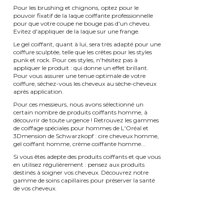
Pour les brushing et chignons, optez pour le
pouvoir fixatif de la laque coiffante professionnelle
pour que votre coupe ne bouge pas d'un cheveu.
Evitez d'appliquer de la laque sur une frange.
Le gel coiffant, quant à lui, sera très adapté pour une
coiffure sculptée, telle que les crêtes pour les styles
punk et rock. Pour ces styles, n'hésitez pas à
appliquer le produit : qui donne un effet brillant.
Pour vous assurer une tenue optimale de votre
coiffure, séchez-vous les cheveux au sèche-cheveux
après application.
Pour ces messieurs, nous avons sélectionné un
certain nombre de produits coiffants homme, à
découvrir de toute urgence ! Retrouvez les gammes
de coiffage spéciales pour hommes de L'Oréal et
3Dmension de Schwarzkopf : cire cheveux homme,
gel coiffant homme, crème coiffante homme...
Si vous êtes adepte des produits coiffants et que vous
en utilisez régulièrement : pensez aux produits
destinés à soigner vos cheveux. Découvrez notre
gamme de soins capillaires pour préserver la santé
de vos cheveux.