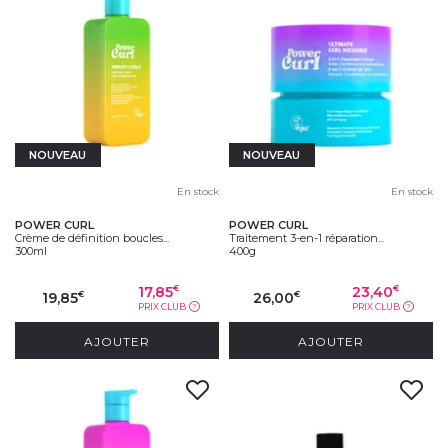
NOUVEAU
NOUVEAU
En stock
En stock
POWER CURL
POWER CURL
Crème de définition boucles...
Traitement 3-en-1 réparation...
300ml
400g
17,85
23,40
€
€
19,85
26,00
€
€
PRIX CLUB
PRIX CLUB
?
?
AJOUTER
AJOUTER