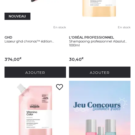
NOUVEAU
En stock
En stock
GHD
L'ORÉAL PROFESSIONNEL
Lisseur ghd chronos™ édition...
Shampooing professionnel Absolut...
1000ml
374,00
30,40
€
€
AJOUTER
AJOUTER