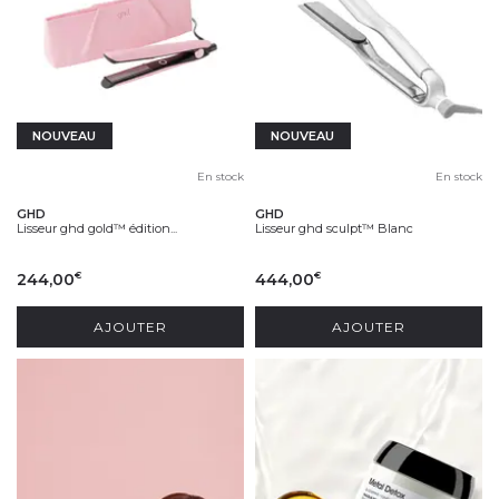
NOUVEAU
NOUVEAU
En stock
En stock
GHD
GHD
Lisseur ghd gold™ édition...
Lisseur ghd sculpt™ Blanc
244,00
444,00
€
€
AJOUTER
AJOUTER