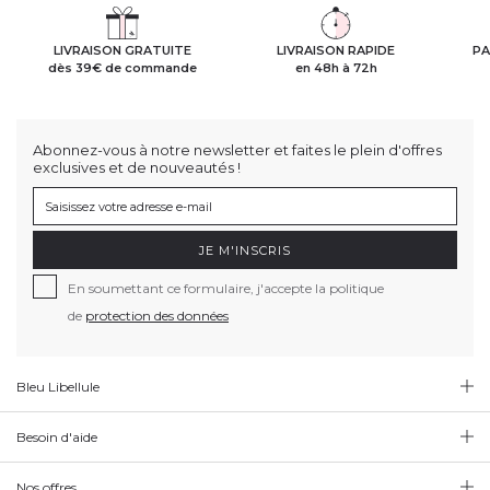
LIVRAISON GRATUITE
LIVRAISON RAPIDE
PA
dès 39€ de commande
en 48h à 72h
Abonnez-vous à notre newsletter et faites le plein d'offres
exclusives et de nouveautés !
JE M'INSCRIS
En soumettant ce formulaire, j'accepte la politique
de
protection des données
Bleu Libellule
Besoin d'aide
Nos offres