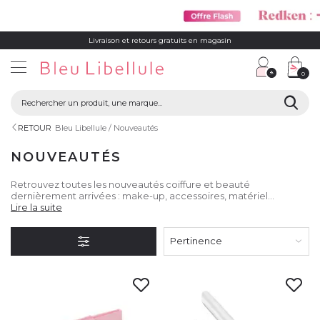
Livraison et retours gratuits en magasin
0
RETOUR
Bleu Libellule
Nouveautés
NOUVEAUTÉS
Retrouvez toutes les nouveautés coiffure et beauté
dernièrement arrivées : make-up, accessoires, matériel
électrique, produits care, et bien d'autres ! Alors n'attendez plus
Lire la suite
et venez vite vous inspirer parmi ces nouveaux produits à la
pointe de l'innovation et ultra tendances !
Pertinence