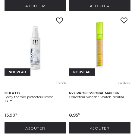
AJOUTER
AJOUTER
NOUVEAU
NOUVEAU
En stock
En stock
MULATO
NYX PROFESSIONAL MAKEUP
Spray thermo-protecteur Icone -...
Correcteur Wonder Snatch Neutral...
150ml
15,90
8,95
€
€
AJOUTER
AJOUTER