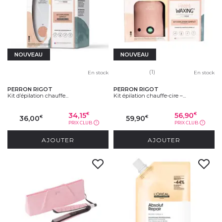
NOUVEAU
NOUVEAU
(1)
En stock
En stock
PERRON RIGOT
PERRON RIGOT
Kit d’épilation chauffe...
Kit épilation chauffe-cire –...
34,15
56,90
€
€
36,00
59,90
€
€
PRIX CLUB
PRIX CLUB
?
?
AJOUTER
AJOUTER