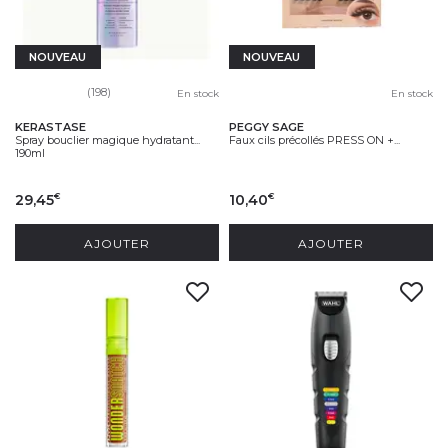
NOUVEAU
NOUVEAU
(198)
En stock
En stock
KERASTASE
PEGGY SAGE
Spray bouclier magique hydratant...
Faux cils précollés PRESS ON +...
190ml
29,45
10,40
€
€
AJOUTER
AJOUTER