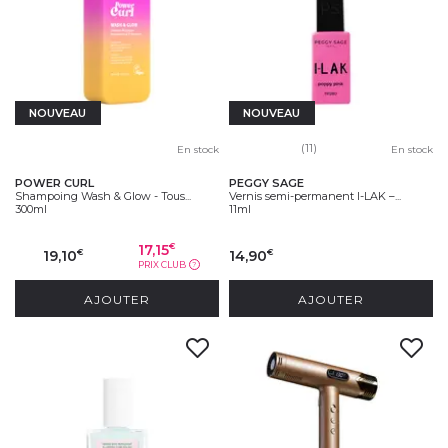
NOUVEAU
NOUVEAU
(11)
En stock
En stock
POWER CURL
PEGGY SAGE
Shampoing Wash & Glow - Tous...
Vernis semi-permanent I-LAK –...
300ml
11ml
17,15
€
19,10
14,90
€
€
PRIX CLUB
?
AJOUTER
AJOUTER