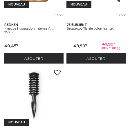
NOUVEAU
NOUVEAU
En stock
En stock
REDKEN
7E ÉLÉMENT
Masque hydratation intense All...
Brosse soufflante volumisante...
250ml
47,90
€
40,45
49,90
€
€
PRIX CLUB
?
AJOUTER
AJOUTER
NOUVEAU