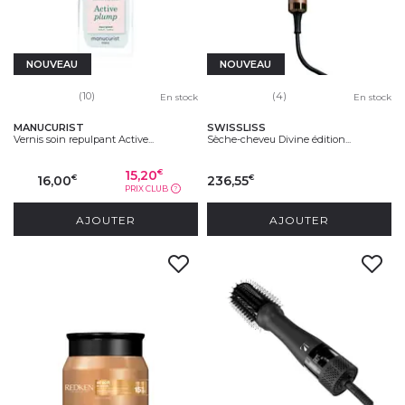
NOUVEAU
NOUVEAU
(10)
(4)
En stock
En stock
MANUCURIST
SWISSLISS
Vernis soin repulpant Active...
Sèche-cheveu Divine édition...
15,20
€
16,00
236,55
€
€
PRIX CLUB
?
AJOUTER
AJOUTER