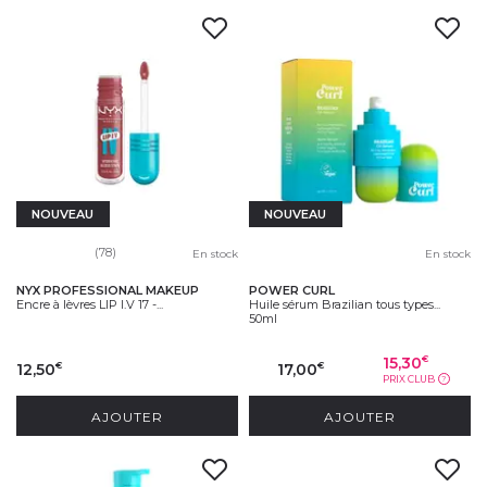
NOUVEAU
NOUVEAU
(78)
En stock
En stock
NYX PROFESSIONAL MAKEUP
POWER CURL
Encre à lèvres LIP I.V 17 -...
Huile sérum Brazilian tous types...
50ml
15,30
€
12,50
17,00
€
€
PRIX CLUB
?
AJOUTER
AJOUTER