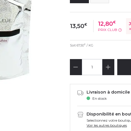
€
12,80
€
13,50
a
PRIX CLUB
?
Soit
67,50
/ KG
€
Livraison à domicile 
En stock
Disponibilité en bou
Selectionnez votre boutiqu
Voir les autres boutiques