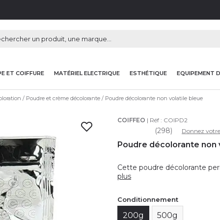
E ET COIFFURE
MATÉRIEL ELECTRIQUE
ESTHÉTIQUE
EQUIPEMENT 
loration
Poudre et crème décolorante
Poudre décolorante non volatile bleue
COIFFEO
| Réf :
COIPD2
(298)
Donnez votre
Poudre décolorante non v
Cette poudre décolorante perm
plus
Conditionnement
200g
500g