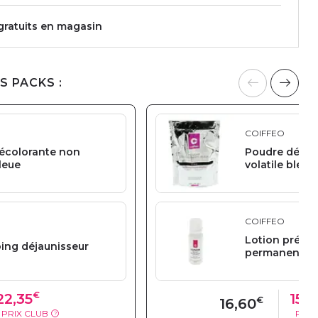
 gratuits en magasin
S PACKS :
COIFFEO
écolorante non
Poudre décol
bleue
volatile bleue
COIFFEO
Lotion pré-co
ng déjaunisseur
permanente
€
22,35
15,7
€
16,60
PRIX CLUB
PRIX
?