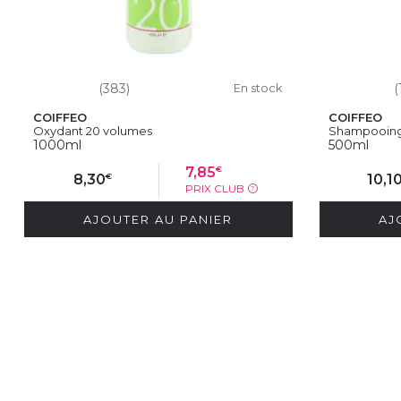
(383)
En stock
(
COIFFEO
COIFFEO
Oxydant 20 volumes
Shampooing 
1000ml
500ml
€
7,85
€
8,30
10,1
PRIX CLUB
?
AJOUTER AU PANIER
AJ