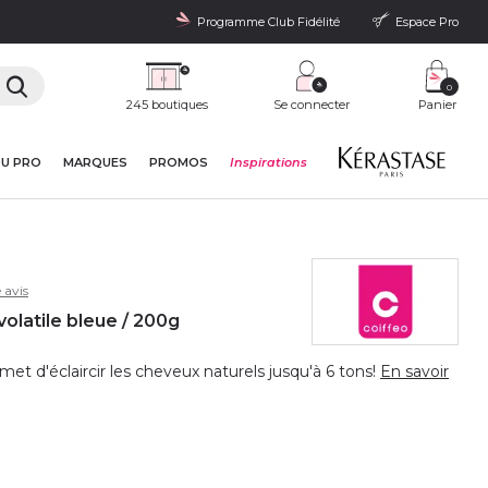
Programme Club Fidélité
Espace Pro
0
245 boutiques
Se connecter
Panier
DU PRO
MARQUES
PROMOS
Inspirations
 avis
olatile bleue / 200g
et d'éclaircir les cheveux naturels jusqu'à 6 tons!
En savoir