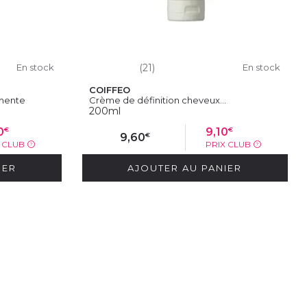
En stock
(21)
En stock
COIFFEO
anente
Crème de définition cheveux...
200ml
€
€
0
9,10
€
9,60
X CLUB
PRIX CLUB
?
?
IER
AJOUTER AU PANIER