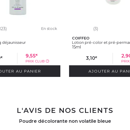
123)
En stock
(3)
COIFFEO
déjaunisseur
Lotion pré-color et pré-perm
15ml
€
9,55
2,9
€
€
0
3,10
PRIX CLUB
PRI
?
OUTER AU PANIER
AJOUTER AU PAN
L'AVIS DE NOS CLIENTS
Poudre décolorante non volatile bleue