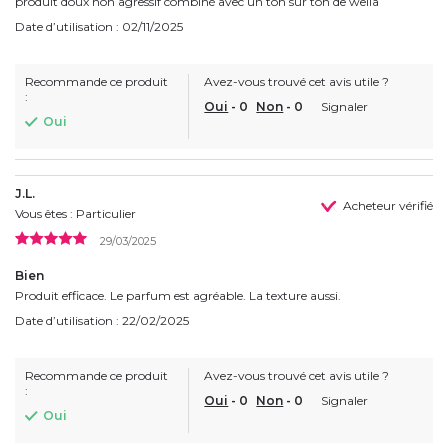
produit doux non agressif combiné avec un ton sur ton de wella
Date d’utilisation : 02/11/2025
Recommande ce produit
Avez-vous trouvé cet avis utile ?
:
Oui
-
0
Non
-
0
Signaler
Oui
J.L.
Acheteur vérifié
Vous êtes : Particulier
29/03/2025
Bien
Produit efficace. Le parfum est agréable. La texture aussi.
Date d’utilisation : 22/02/2025
Recommande ce produit
Avez-vous trouvé cet avis utile ?
:
Oui
-
0
Non
-
0
Signaler
Oui