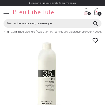
Livraison et retours gratuits en magasin
0
RETOUR
Bleu Libellule
Coloration et Technique
Coloration cheveux
Oxydant 