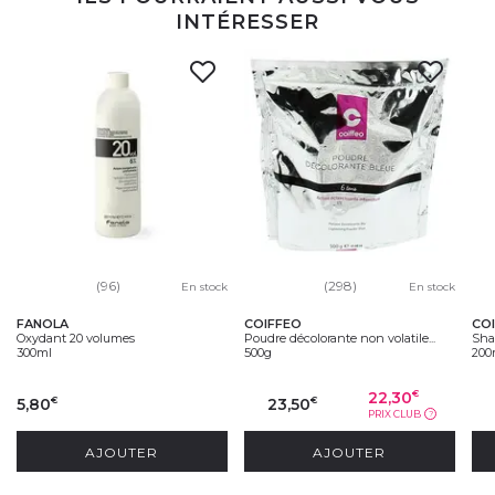
INTÉRESSER
(96)
(298)
En stock
En stock
FANOLA
COIFFEO
CO
Oxydant 20 volumes
Poudre décolorante non volatile...
Sha
300ml
500g
200
22,30
€
5,80
23,50
€
€
PRIX CLUB
?
AJOUTER
AJOUTER