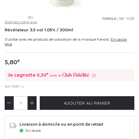
(8)
FANOLA
| Réf :
FO3R
Donnez votre avis
Révélateur 3.5 vol 1.05% / 300ml
S'utilise avec les produits de coloration de la marque Fanola.
En savoir
plus
5,80
€
Je cagnotte
0,30
€
Club Fidélité
avec le
?
€
Soit
19,33
/ L
AJOUTER AU PANIER
Livraison à domicile ou en point de retrait
En stock