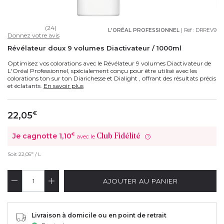
(24)
L'ORÉAL PROFESSIONNEL
| Réf :
DRREV9
Donnez votre avis
Révélateur doux 9 volumes Diactivateur / 1000ml
Optimisez vos colorations avec le Révélateur 9 volumes Diactivateur de
L'Oréal Professionnel, spécialement conçu pour être utilisé avec les
colorations ton sur ton Diarichesse et Dialight , offrant des résultats précis
et éclatants.
En savoir plus
22,05
€
Je cagnotte
1,10
€
Club Fidélité
avec le
?
€
Soit
22,05
/ L
AJOUTER AU PANIER
Livraison à domicile ou en point de retrait