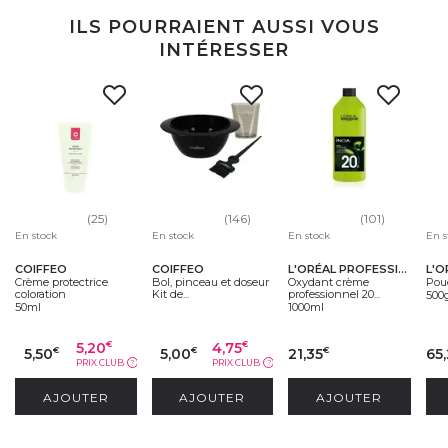
ILS POURRAIENT AUSSI VOUS
INTÉRESSER
(25)
(146)
(101)
En stock
En stock
En stock
En s
COIFFEO
COIFFEO
L'ORÉAL PROFESSIONNEL
Crème protectrice
Bol, pinceau et doseur
Oxydant crème
Poud
coloration
Kit de...
professionnel 20...
500
50ml
1000ml
5,20
4,75
€
€
5,50
5,00
21,35
65,
€
€
€
PRIX CLUB
PRIX CLUB
?
?
AJOUTER
AJOUTER
AJOUTER