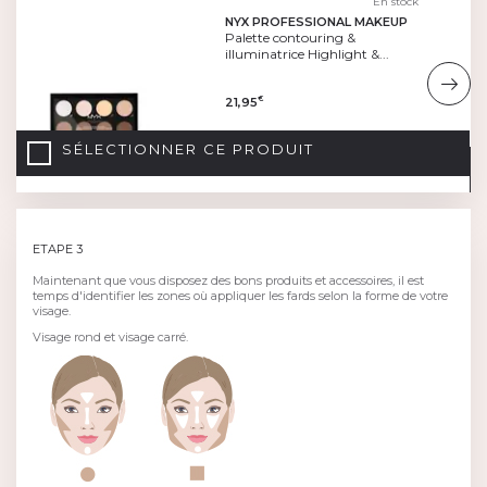
En stock
NYX PROFESSIONAL MAKEUP
Palette contouring &
illuminatrice Highlight &...
21,95
€
SÉLECTIONNER CE PRODUIT
ETAPE 3
Maintenant que vous disposez des bons produits et accessoires, il est
temps d'identifier les zones où appliquer les fards selon la forme de votre
visage.
Visage rond et visage carré.