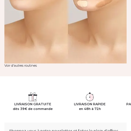
Voir d'autres routines
LIVRAISON GRATUITE
LIVRAISON RAPIDE
PA
dès 39€ de commande
en 48h à 72h
Abonnez-vous à notre newsletter et faites le plein d'offres