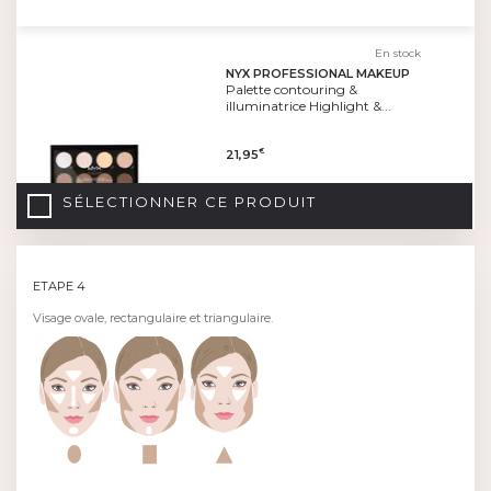
En stock
NYX PROFESSIONAL MAKEUP
Palette contouring &
illuminatrice Highlight &...
21,95
€
SÉLECTIONNER CE PRODUIT
ETAPE 4
Visage ovale, rectangulaire et triangulaire.