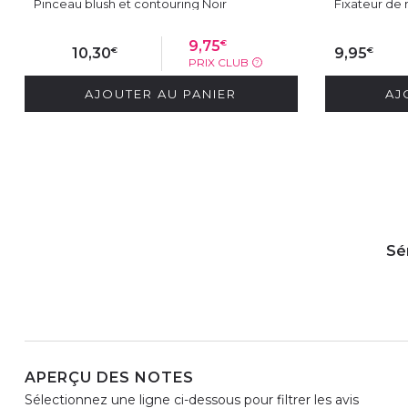
Pinceau blush et contouring Noir
Fixateur de 
€
9,75
€
€
10,30
9,95
PRIX CLUB
?
AJOUTER AU PANIER
AJ
Sé
APERÇU DES NOTES
Sélectionnez une ligne ci-dessous pour filtrer les avis