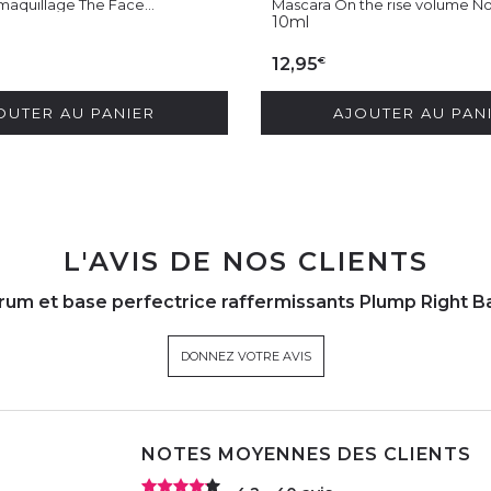
maquillage The Face...
Mascara On the rise volume No
10ml
€
12,95
OUTER AU PANIER
AJOUTER AU PAN
L'AVIS DE NOS CLIENTS
rum et base perfectrice raffermissants Plump Right B
DONNEZ VOTRE AVIS
NOTES MOYENNES DES CLIENTS