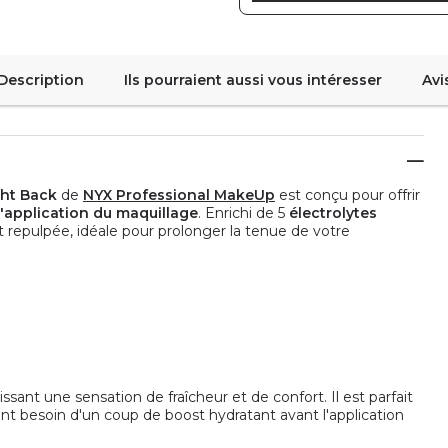
Description
Ils pourraient aussi vous intéresser
Avi
ght Back
de
NYX Professional MakeUp
est conçu pour offrir
l'application du maquillage
. Enrichi de 5
électrolytes
t repulpée, idéale pour prolonger la tenue de votre
sant une sensation de fraîcheur et de confort. Il est parfait
 ont besoin d'un coup de boost hydratant avant l'application