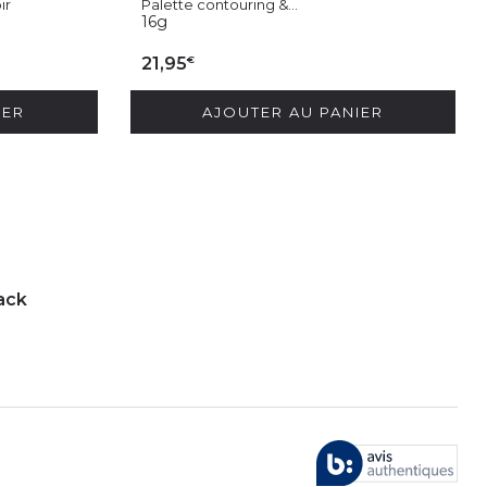
ir
Palette contouring &...
16g
€
21,95
IER
AJOUTER AU PANIER
ack