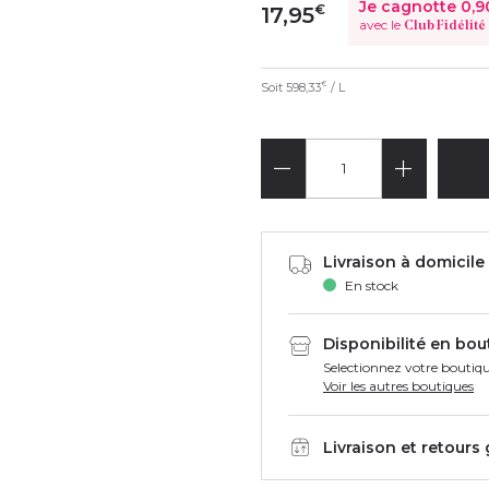
Je cagnotte
0,9
€
17,95
avec le
Club Fidélité
Soit
598,33
/ L
€
Livraison à domicile 
En stock
Disponibilité en bou
Selectionnez votre boutiqu
Voir les autres boutiques
Livraison et retours