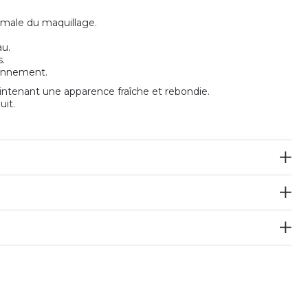
timale du maquillage.
au.
.
ronnement.
ntenant une apparence fraîche et rebondie.
uit.