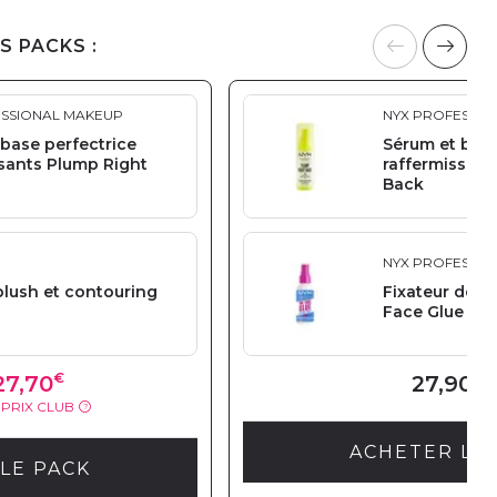
S PACKS :
ESSIONAL MAKEUP
NYX PROFESSIO
base perfectrice
Sérum et base
ssants Plump Right
raffermissant
Back
NYX PROFESSIO
blush et contouring
Fixateur de m
Face Glue Spr
€
€
27,70
27,90
PRIX CLUB
?
ACHETER LE
LE PACK