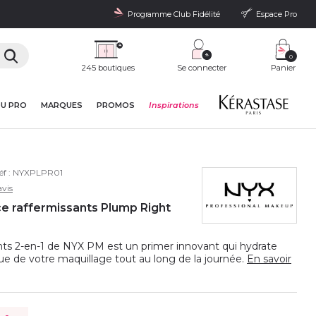
Programme Club Fidélité
Espace Pro
0
245 boutiques
Se connecter
Panier
DU PRO
MARQUES
PROMOS
Inspirations
éf :
NYXPLPR01
vis
e raffermissants Plump Right
nts 2-en-1 de NYX PM est un primer innovant qui hydrate
e de votre maquillage tout au long de la journée.
En savoir