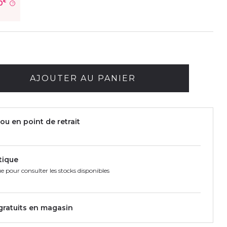
0
€
?
AJOUTER AU PANIER
ou en point de retrait
tique
e pour consulter les stocks disponibles
 gratuits en magasin