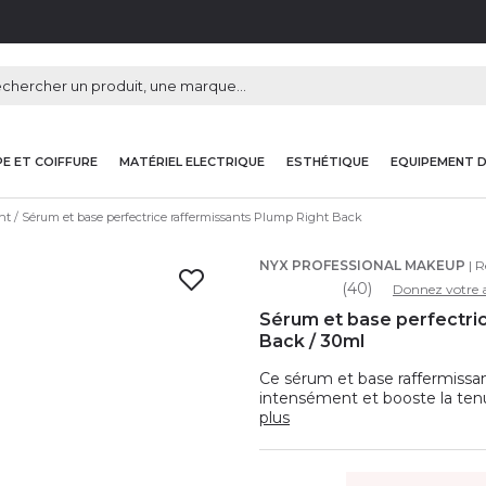
E ET COIFFURE
MATÉRIEL ELECTRIQUE
ESTHÉTIQUE
EQUIPEMENT 
nt
Sérum et base perfectrice raffermissants Plump Right Back
NYX PROFESSIONAL MAKEUP
| R
(40)
Donnez votre a
Sérum et base perfectric
Back / 30ml
Ce sérum et base raffermissa
intensément et booste la tenu
plus