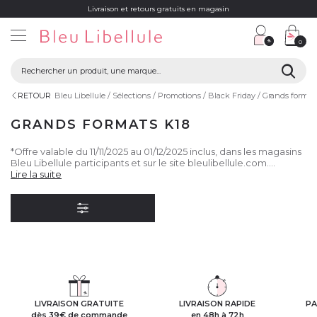
Livraison et retours gratuits en magasin
0
RETOUR
Bleu Libellule
Sélections
Promotions
Black Friday
Grands format
GRANDS FORMATS K18
*Offre valable du 11/11/2025 au 01/12/2025 inclus, dans les magasins
Bleu Libellule participants et sur le site bleulibellule.com.
Bénéficiez d'une sélection de produits de la marque K18 à
Lire la suite
44.90€ TTC (listing disponible en magasin et sur le site). Visuels
non contractuels.
LIVRAISON GRATUITE
LIVRAISON RAPIDE
PA
dès 39€ de commande
en 48h à 72h