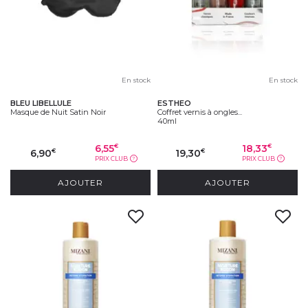
En stock
En stock
BLEU LIBELLULE
ESTHEO
Masque de Nuit Satin Noir
Coffret vernis à ongles...
40ml
6,55
18,33
€
€
6,90
19,30
€
€
PRIX CLUB
PRIX CLUB
?
?
AJOUTER
AJOUTER