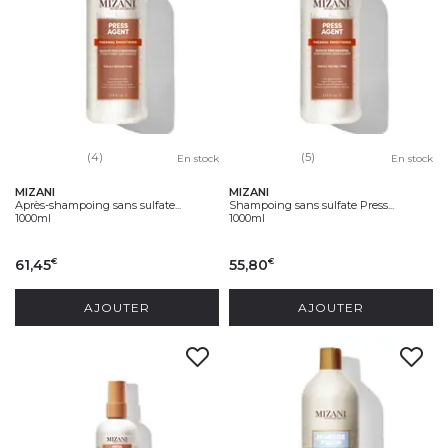
(4)
(5)
En stock
En stock
MIZANI
MIZANI
Après-shampoing sans sulfate...
Shampoing sans sulfate Press...
1000ml
1000ml
61,45
55,80
€
€
AJOUTER
AJOUTER