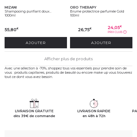
MIZANI
ORO THERAPY
Shampooing purifiant doux...
Brume protectrice parfumée Gold
1000ml
100ml
24,05
€
55,80
26,75
€
€
PRIX CLUB
?
AJOUTER
AJOUTER
Afficher plus de produits
Avec une sélection à -70%, shoppez tous vos essentiels pour prendre soin de
vous : produits capillaires, produits de beauté ou encore make up vous trouverez
tout ce dont vous avez besoin.
LIVRAISON GRATUITE
LIVRAISON RAPIDE
PA
dès 39€ de commande
en 48h à 72h