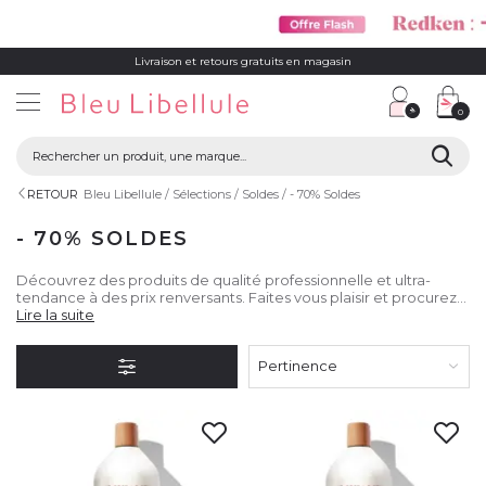
Livraison et retours gratuits en magasin
0
RETOUR
Bleu Libellule
Sélections
Soldes
- 70% Soldes
- 70% SOLDES
Découvrez des produits de qualité professionnelle et ultra-
tendance à des prix renversants. Faites vous plaisir et procurez-
vous vos indispensables beautés à prix mini.
Lire la suite
Pertinence