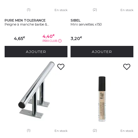
(1)
(2)
En stock
En stock
PURE MEN TOLERANCE
SIBEL
Peigne à manche barbe &...
Mini serviettes x150
4,40
€
4,65
3,20
€
€
PRIX CLUB
?
AJOUTER
AJOUTER
(1)
(2)
En stock
En stock