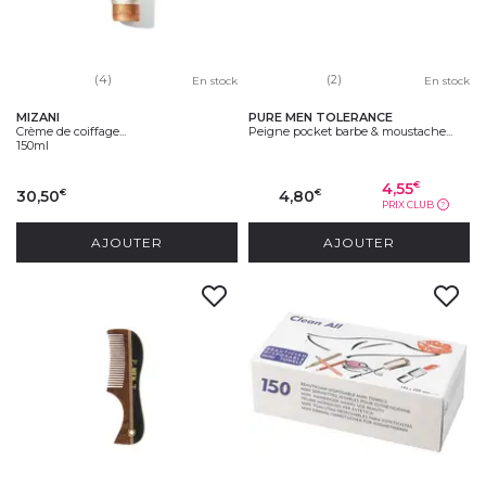
(4)
(2)
En stock
En stock
MIZANI
PURE MEN TOLERANCE
Crème de coiffage...
Peigne pocket barbe & moustache...
150ml
4,55
€
30,50
4,80
€
€
PRIX CLUB
?
AJOUTER
AJOUTER