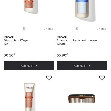
(3)
(2)
En stock
En stock
MIZANI
MIZANI
Sérum de coiffage...
Shampoing hydratant intense...
100ml
1000ml
30,50
55,80
€
€
AJOUTER
AJOUTER