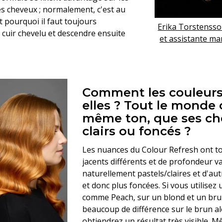
es cheveux ; normalement, c'est au
t pourquoi il faut toujours
Erika Torstensso
cuir chevelu et descendre ensuite
et assistante ma
Comment les couleurs
elles ? Tout le monde o
même ton, que ses ch
clairs ou foncés ?
Les nuances du Colour Refresh ont t
jacents différents et de profondeur va
naturellement pastels/claires et d'au
et donc plus foncées. Si vous utilisez 
comme Peach, sur un blond et un bru
beaucoup de différence sur le brun al
obtiendrez un résultat très visible. Mê