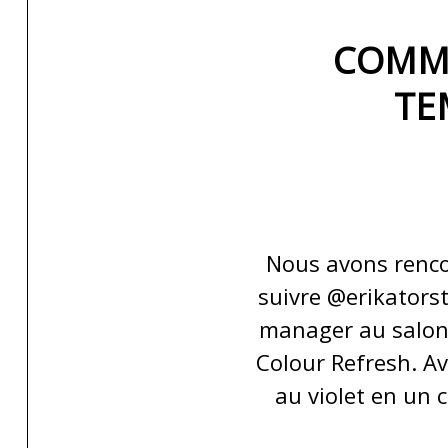
COMME
TE
Nous avons rencon
suivre @erikators
manager au salon O
Colour Refresh. Av
au violet en un c