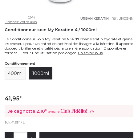
(24)
URBAN KERATIN
| Réf :
UK005NN
Donnez votre avis
Conditionneur soin My Keratine 4 / 1000ml
Le Conditionneur Soin My Kératine N°4 d'Urban Keratin hydrate et gaine
les cheveux pour un entretien optimal des lissages à la kératine. Il apporte
douceur, brillance et vitalité dès la première application. Disponible en
format 1L pour une utilisation prolongée.
En savoir plus
Conditionnement
400ml
1000ml
41,95
€
Je cagnotte
2,10
€
Club Fidélité
avec le
?
€
Soit
41,95
/ L