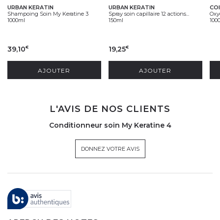
URBAN KERATIN
URBAN KERATIN
CO
Shampoing Soin My Keratine 3
Spray soin capillaire 12 actions...
Oxy
1000ml
150ml
100
39,10
19,25
€
€
AJOUTER
AJOUTER
L'AVIS DE NOS CLIENTS
Conditionneur soin My Keratine 4
DONNEZ VOTRE AVIS