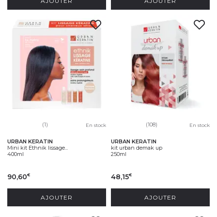
AJOUTER
AJOUTER
(1)
(108)
En stock
En stock
URBAN KERATIN
URBAN KERATIN
Mini kit Ethnik lissage...
kit urban demak up
400ml
250ml
90,60
48,15
€
€
AJOUTER
AJOUTER