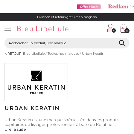
Livraison et retours gratuits en magasin
0
RETOUR
Bleu Libellule
Toutes nos marques
Urban Keratin
URBAN KERATIN
Urban Keratin est une marque spécialisée dans les produits
capillaires de lissages professionnels à base de Kératine.
Fondée en 2010, cette marque s’est beaucoup élargie et
Lire la suite
propose aujourd'hui diverses gammes adaptées pour les