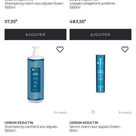
Shampoing marin aux algues Ocean...
Lissage collagène & protéine...
1000ml
1000ml
57,35
483,55
€
€
AJOUTER
AJOUTER
(1)
En stock
En stock
URBAN KERATIN
URBAN KERATIN
Shampoing clarifiant aux algues...
Sérum marin aux algues Ocean...
1000ml
50ml