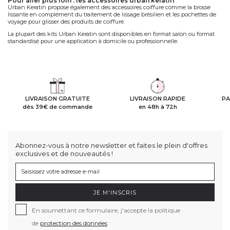
pour aller plus loin : les accessoires urban keratin
Urban Keratin propose également des
accessoires coiffure
comme la brosse
lissante en complément du traitement de lissage brésilien et les pochettes de
voyage pour glisser des produits de coiffure.
La plupart des kits Urban Keratin sont disponibles en format salon ou format
standardisé pour une application à domicile ou professionnelle.
LIVRAISON GRATUITE
LIVRAISON RAPIDE
PA
dès 39€ de commande
en 48h à 72h
Abonnez-vous à notre newsletter et faites le plein d'offres
exclusives et de nouveautés !
JE M'INSCRIS
En soumettant ce formulaire, j'accepte la politique
de
protection des données