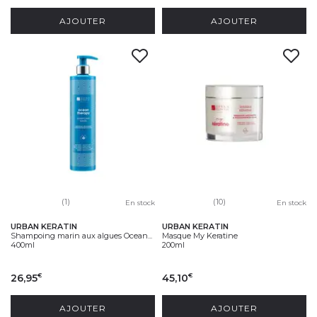
AJOUTER
AJOUTER
(1)
(10)
En stock
En stock
URBAN KERATIN
URBAN KERATIN
Shampoing marin aux algues Ocean...
Masque My Keratine
400ml
200ml
26,95
45,10
€
€
AJOUTER
AJOUTER