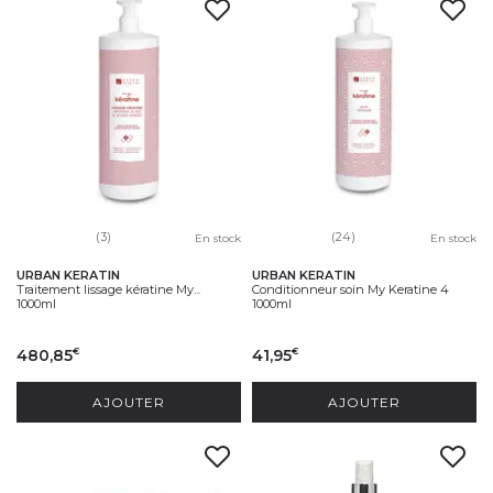
(3)
(24)
En stock
En stock
URBAN KERATIN
URBAN KERATIN
Traitement lissage kératine My...
Conditionneur soin My Keratine 4
1000ml
1000ml
480,85
41,95
€
€
AJOUTER
AJOUTER