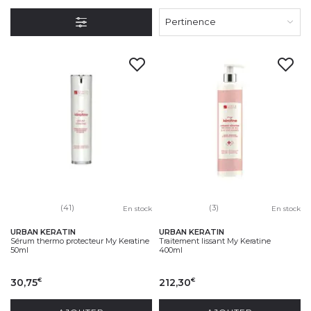
blondes pour les brunes, et pour tous les autres types de
Pertinence
cheveux.
(41)
(3)
En stock
En stock
URBAN KERATIN
URBAN KERATIN
Sérum thermo protecteur My Keratine
Traitement lissant My Keratine
50ml
400ml
30,75
212,30
€
€