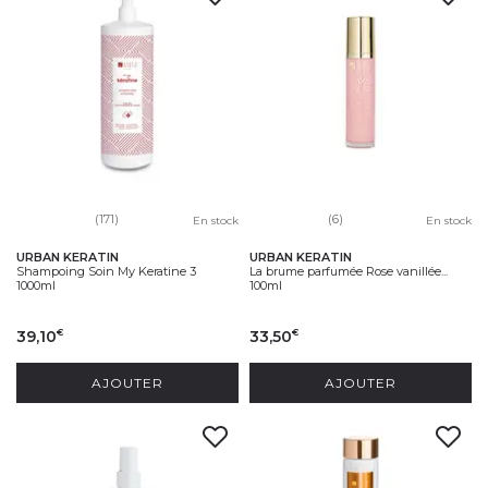
(171)
(6)
En stock
En stock
URBAN KERATIN
URBAN KERATIN
Shampoing Soin My Keratine 3
La brume parfumée Rose vanillée...
1000ml
100ml
39,10
33,50
€
€
AJOUTER
AJOUTER