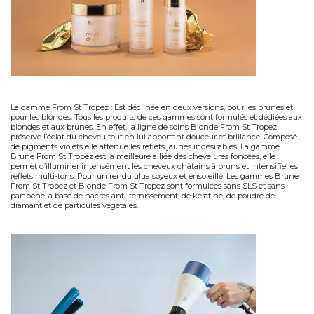
La gamme From St Tropez :
Est déclinée en deux versions, pour les brunes et
pour les blondes. Tous les produits de ces gammes sont formulés et dédiées aux
blondes et aux brunes. En effet, la ligne de soins
Blonde From St Tropez
préserve l’éclat du cheveu tout en lui apportant douceur et brillance. Composé
de pigments violets elle atténue les reflets jaunes indésirables. La gamme
Brune From St Tropez
est la meilleure alliée des chevelures foncées, elle
permet d’illuminer intensément les cheveux châtains à bruns et intensifie les
reflets multi-tons. Pour un rendu ultra soyeux et ensoleillé. Les gammes Brune
From St Tropez et Blonde From St Tropez sont formulées
sans SLS et sans
parabène
, à base de nacres anti-ternissement, de kératine, de poudre de
diamant et de particules végétales.