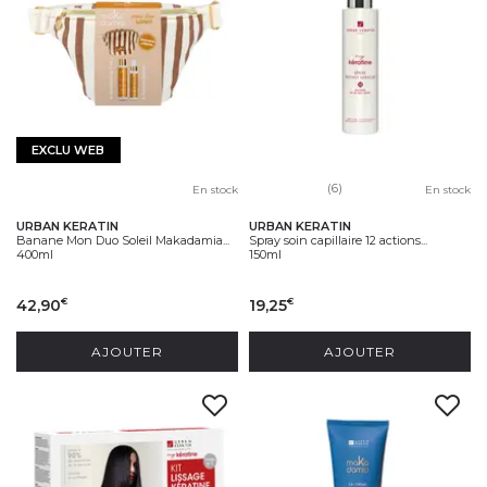
EXCLU WEB
(6)
En stock
En stock
URBAN KERATIN
URBAN KERATIN
Banane Mon Duo Soleil Makadamia...
Spray soin capillaire 12 actions...
400ml
150ml
42,90
19,25
€
€
AJOUTER
AJOUTER