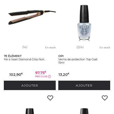
(14)
(224)
En stock
En stock
7E ÉLÉMENT
OPI
Fer à lisser Diamond Gliss Noir...
Vernis de protection Top Coat
15ml
97,75
€
102,90
13,20
€
€
PRIX CLUB
?
AJOUTER
AJOUTER