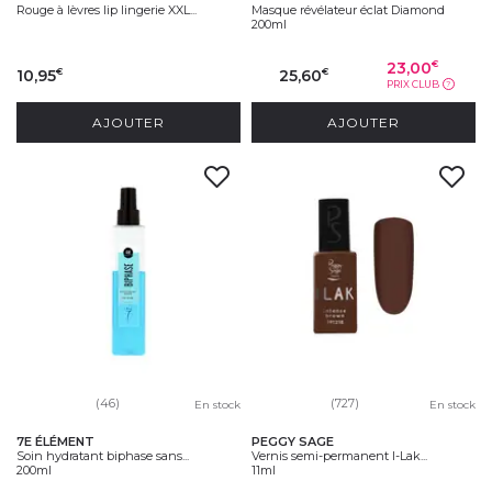
Rouge à lèvres lip lingerie XXL...
Masque révélateur éclat Diamond
200ml
23,00
€
10,95
25,60
€
€
PRIX CLUB
?
AJOUTER
AJOUTER
(46)
(727)
En stock
En stock
7E ÉLÉMENT
PEGGY SAGE
Soin hydratant biphase sans...
Vernis semi-permanent I-Lak...
200ml
11ml