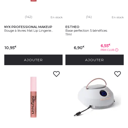
(142)
(14)
En stock
En stock
NYX PROFESSIONAL MAKEUP
ESTHEO
Rouge à lèvres Mat Lip Lingerie...
Base perfection 5 bénéfices
11ml
6,55
€
10,95
6,90
€
€
PRIX CLUB
?
AJOUTER
AJOUTER