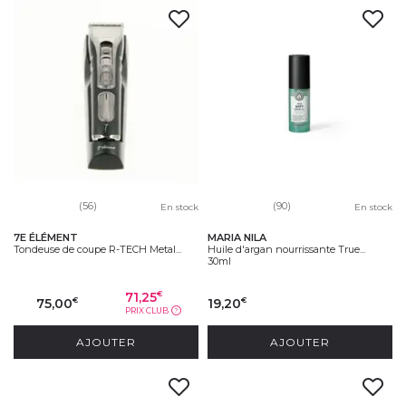
(56)
(90)
En stock
En stock
7E ÉLÉMENT
MARIA NILA
Tondeuse de coupe R-TECH Metal...
Huile d'argan nourrissante True...
30ml
71,25
€
75,00
19,20
€
€
PRIX CLUB
?
AJOUTER
AJOUTER