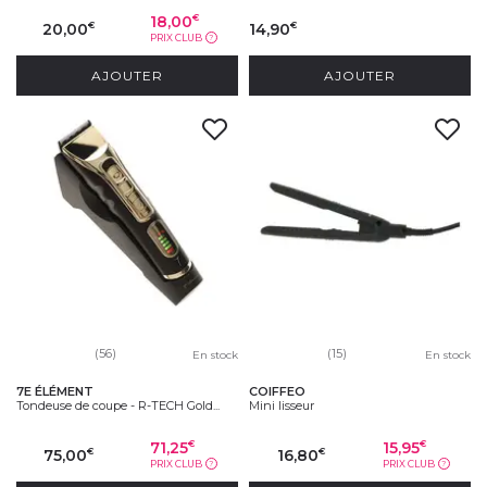
18,00
€
20,00
14,90
€
€
PRIX CLUB
?
AJOUTER
AJOUTER
(56)
(15)
En stock
En stock
7E ÉLÉMENT
COIFFEO
Tondeuse de coupe - R-TECH Gold...
Mini lisseur
71,25
15,95
€
€
75,00
16,80
€
€
PRIX CLUB
PRIX CLUB
?
?