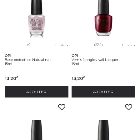
(9)
(224)
En stock
En stock
OPI
OPI
Base protectrice Natural nail...
Vernis à ongles Nail Lacquer...
15ml
15ml
13,20
13,20
€
€
AJOUTER
AJOUTER