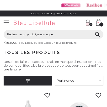
Livraison et retours gratuits en magasin
0
RETOUR
Bleu Libellule
Idée Cadeau
Tous les produits
TOUS LES PRODUITS
Besoin de faire un cadeau ? Mais en manque d’inspiration ? Pas
de panique, Bleu Libellule s'occupe de tout pour vous simplifier
la vie. Que ce soit pour Noël, pour un Anniversaire, pour la Saint-
Lire la suite
Valentin ou pour n'importe qu'elle occasion. Vous trouverez un
large choix de cadeaux pour lui, pour elle ou pour toutes les
Pertinence
personnes si spéciales qui vous entourent !