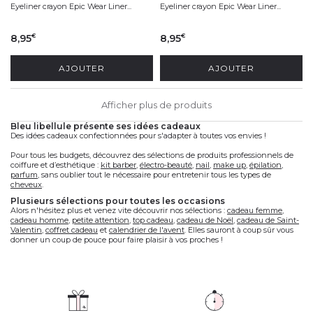
Eyeliner crayon Epic Wear Liner...
Eyeliner crayon Epic Wear Liner...
8,95
8,95
€
€
AJOUTER
AJOUTER
Afficher plus de produits
bleu libellule présente ses idées cadeaux
Des idées cadeaux confectionnées pour s'adapter à toutes vos envies !
Pour tous les budgets, découvrez des sélections de produits professionnels de
coiffure et d’esthétique :
kit barber
,
électro-beauté
,
nail
,
make up
,
épilation
,
parfum
, sans oublier tout le nécessaire pour entretenir tous les types de
cheveux
.
plusieurs sélections pour toutes les occasions
Alors n'hésitez plus et venez vite découvrir nos sélections :
cadeau femme
,
cadeau homme
,
petite attention
,
top cadeau
,
cadeau de Noël
,
cadeau de Saint-
Valentin
,
coffret cadeau
et
calendrier de l'avent
. Elles sauront à coup sûr vous
donner un coup de pouce pour faire plaisir à vos proches !