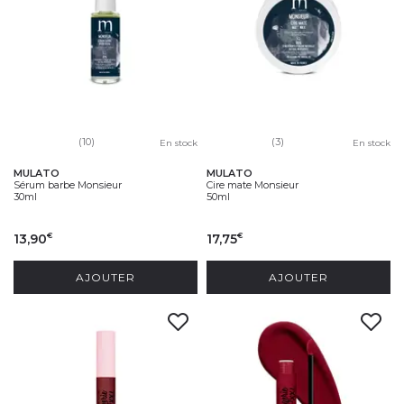
(10)
(3)
En stock
En stock
MULATO
MULATO
Sérum barbe Monsieur
Cire mate Monsieur
30ml
50ml
13,90
17,75
€
€
AJOUTER
AJOUTER