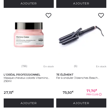
AJOUTER
AJOUTER
(156)
(6)
En stock
En stock
L'ORÉAL PROFESSIONNEL
7E ÉLÉMENT
Masque cheveux colorés Vitamino...
Fer à onduler 3 branches Beach...
250ml
71,70
€
27,15
75,50
€
€
PRIX CLUB
?
AJOUTER
AJOUTER