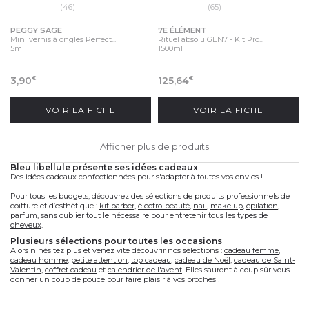
(46)
(65)
PEGGY SAGE
7E ÉLÉMENT
Mini vernis à ongles Perfect...
Rituel absolu GEN7 - Kit Pro...
5ml
1500ml
3,90
125,64
€
€
VOIR LA FICHE
VOIR LA FICHE
Afficher plus de produits
bleu libellule présente ses idées cadeaux
Des idées cadeaux confectionnées pour s'adapter à toutes vos envies !
Pour tous les budgets, découvrez des sélections de produits professionnels de
coiffure et d’esthétique :
kit barber
,
électro-beauté
,
nail
,
make up
,
épilation
,
parfum
, sans oublier tout le nécessaire pour entretenir tous les types de
cheveux
.
plusieurs sélections pour toutes les occasions
Alors n'hésitez plus et venez vite découvrir nos sélections :
cadeau femme
,
cadeau homme
,
petite attention
,
top cadeau
,
cadeau de Noël
,
cadeau de Saint-
Valentin
,
coffret cadeau
et
calendrier de l'avent
. Elles sauront à coup sûr vous
donner un coup de pouce pour faire plaisir à vos proches !