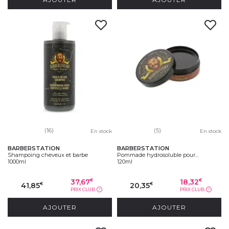
(16)
(5)
En stock
En stock
BARBERSTATION
BARBERSTATION
Shampoing cheveux et barbe
Pommade hydrosoluble pour...
1000ml
120ml
37,67
18,32
€
€
41,85
20,35
€
€
PRIX CLUB
PRIX CLUB
?
?
AJOUTER
AJOUTER