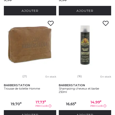
AJOUTER
AJOUTER
(21)
(16)
En stock
En stock
BARBERSTATION
BARBERSTATION
Trousse de toilette Homme
Shampoing cheveux et barbe
250ml
17,73
14,99
€
€
19,70
16,65
€
€
PRIX CLUB
PRIX CLUB
?
?
AJOUTER
AJOUTER