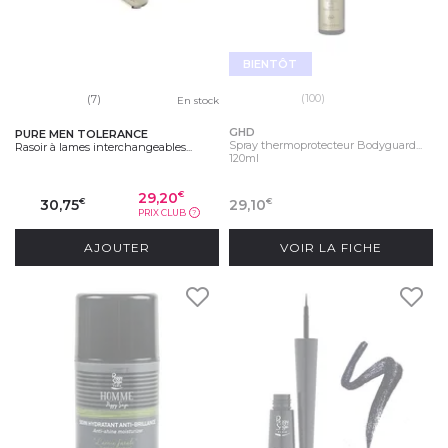
BIENTÔT
(100)
(7)
En stock
GHD
PURE MEN TOLERANCE
Spray thermoprotecteur Bodyguard...
Rasoir à lames interchangeables...
120ml
29,20
€
30,75
29,10
€
€
PRIX CLUB
?
AJOUTER
VOIR LA FICHE