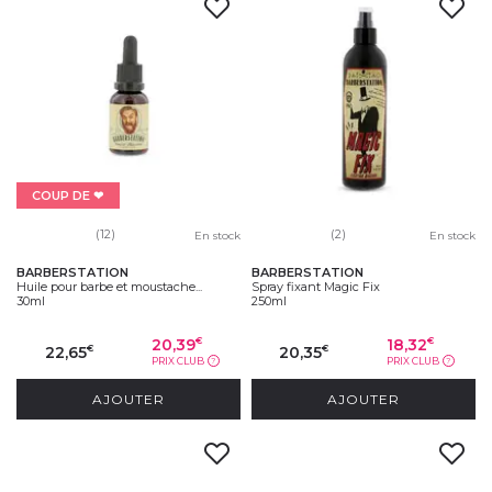
COUP DE ❤
(12)
(2)
En stock
En stock
BARBERSTATION
BARBERSTATION
Huile pour barbe et moustache...
Spray fixant Magic Fix
30ml
250ml
20,39
18,32
€
€
22,65
20,35
€
€
PRIX CLUB
PRIX CLUB
?
?
AJOUTER
AJOUTER