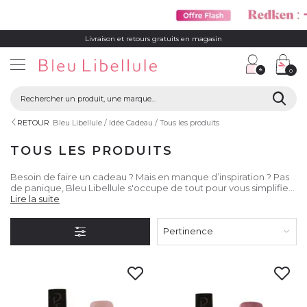
Livraison et retours gratuits en magasin
0
RETOUR
Bleu Libellule
Idée Cadeau
Tous les produits
TOUS LES PRODUITS
Besoin de faire un cadeau ? Mais en manque d’inspiration ? Pas
de panique, Bleu Libellule s'occupe de tout pour vous simplifier
la vie. Que ce soit pour Noël, pour un Anniversaire, pour la Saint-
Lire la suite
Valentin ou pour n'importe qu'elle occasion. Vous trouverez un
large choix de cadeaux pour lui, pour elle ou pour toutes les
Pertinence
personnes si spéciales qui vous entourent !