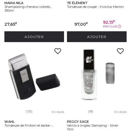
MARIA NILA
7E ÉLÉMENT
Shampooing cheveux colorés...
Tondeuse de coupe - Invictus Marron
350ml
92,15
€
27,65
97,00
€
€
PRIX CLUB
?
AJOUTER
AJOUTER
(135)
(18)
En stock
En stock
WAHL
PEGGY SAGE
Tondeuse de finition et barbe -...
Vernis à ongles Stamping - Silver
11ml