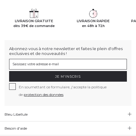
LIVRAISON GRATUITE
LIVRAISON RAPIDE
PA
dès 39€ de commande
en 48h à 72h
Abonnez-vous à notre newsletter et faites le plein d'offres
exclusives et de nouveautés !
JE M'INSCRIS
En soumettant ce formulaire, j'accepte la politique
de
protection des données
Bleu Libellule
Besoin d'aide