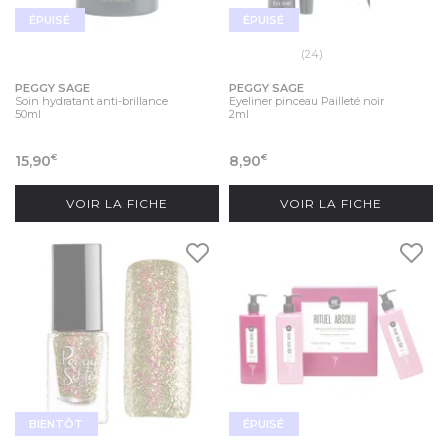
ÉPUISÉ
ÉPUISÉ
(24)
PEGGY SAGE
PEGGY SAGE
Soin hydratant anti-brillance
Eyeliner pinceau Pailleté noir
50ml
2ml
15,90
8,90
€
€
VOIR LA FICHE
VOIR LA FICHE
BIENTÔT
ÉPUISÉ