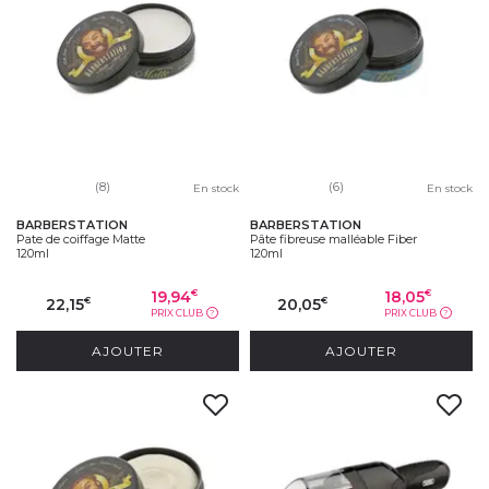
(8)
(6)
En stock
En stock
BARBERSTATION
BARBERSTATION
Pate de coiffage Matte
Pâte fibreuse malléable Fiber
120ml
120ml
19,94
18,05
€
€
22,15
20,05
€
€
PRIX CLUB
PRIX CLUB
?
?
AJOUTER
AJOUTER