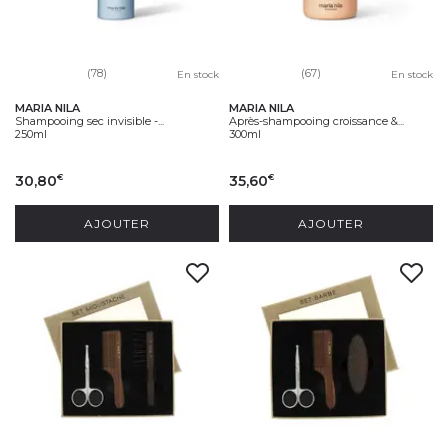
(78)
(67)
En stock
En stock
MARIA NILA
MARIA NILA
Shampooing sec invisible -...
Après-shampooing croissance &...
250ml
300ml
30,80
35,60
€
€
AJOUTER
AJOUTER