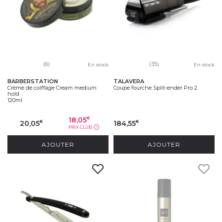
(6)
(35)
En stock
En stock
BARBERSTATION
TALAVERA
Crème de coiffage Cream medium
Coupe fourche Split-ender Pro 2
hold
120ml
18,05
€
20,05
184,55
€
€
PRIX CLUB
?
AJOUTER
AJOUTER