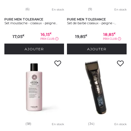
(6)
(9)
En stock
En stock
PURE MEN TOLERANCE
PURE MEN TOLERANCE
Set moustache - ciseaux - peigne...
Set de barbe ciseaux - peigne -...
16,15
18,85
€
€
17,05
19,85
€
€
PRIX CLUB
PRIX CLUB
?
?
AJOUTER
AJOUTER
(58)
(34)
En stock
En stock