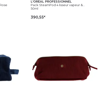
L'ORÉAL PROFESSIONNEL
 Rose
Pack SteamPod 4 lisseur vapeur &...
50ml
€
390,55
IER
AJOUTER AU PANIER