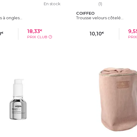
En stock
(1)
COIFFEO
s à ongles...
Trousse velours côtelé...
€
18,33
9,5
€
€
0
10,10
PRIX CLUB
PRI
?
OUTER AU PANIER
AJOUTER AU PAN