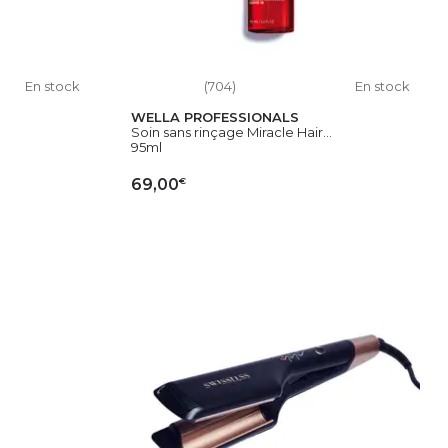
En stock
(704)
En stock
WELLA PROFESSIONALS
Soin sans rinçage Miracle Hair...
95ml
€
69,00
IER
AJOUTER AU PANIER