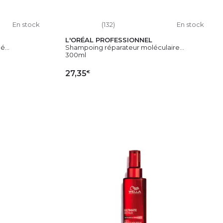
En stock
(132)
En stock
L'ORÉAL PROFESSIONNEL
...
Shampoing réparateur moléculaire...
300ml
€
27,35
IER
AJOUTER AU PANIER