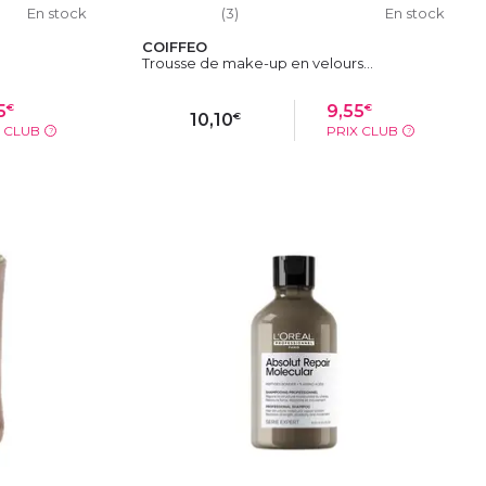
En stock
(3)
En stock
COIFFEO
Trousse de make-up en velours...
€
€
5
9,55
€
10,10
X CLUB
PRIX CLUB
?
?
IER
AJOUTER AU PANIER