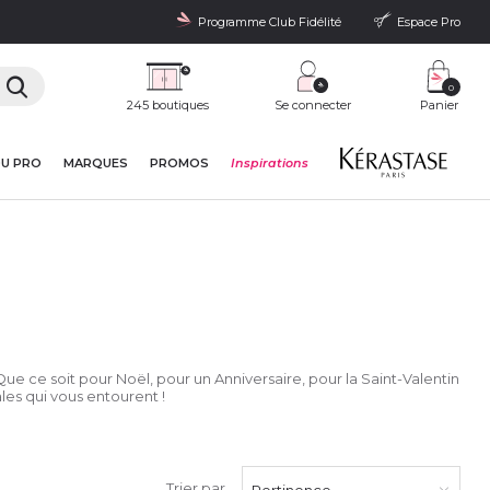
Programme Club Fidélité
Espace Pro
0
245 boutiques
Se connecter
Panier
DU PRO
MARQUES
PROMOS
Inspirations
Que ce soit pour Noël, pour un Anniversaire, pour la Saint-Valentin
les qui vous entourent !
Trier par
Pertinence