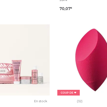
€
70,07
OUTER AU PANIER
AJOUTER AU PAN
COUP DE ❤
En stock
(32)