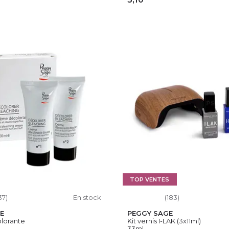
OUTER AU PANIER
AJOUTER AU PAN
TOP VENTES
37)
En stock
(183)
E
PEGGY SAGE
lorante
Kit vernis I-LAK (3x11ml)
33ml