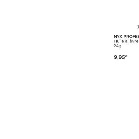
(
NYX PROFE
Huile à lèvres
24g
€
9,95
AJ