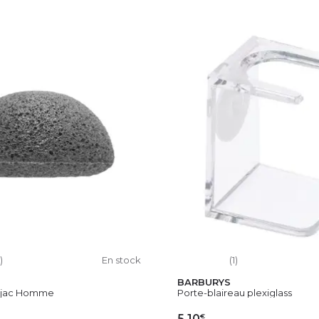
)
En stock
(1)
BARBURYS
njac Homme
Porte-blaireau plexiglass
€
5,10