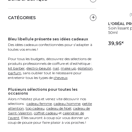
(
CATÉGORIES
L'ORÉAL P
Soin lissant
50ml
bleu libellule présente ses idées cadeaux
€
39,95
Des idées cadeaux confectionnées pour s'adapter à
toutes vos envies !
AJ
Pour tous les budgets, découvrez des sélections de
produits professionnels de coiffure et d’esthétique :
kit barber
,
électro-beauté
,
nail
,
make up
,
épilation
,
parfum
, sans oublier tout le nécessaire pour
entretenir tous les types de
cheveux
.
plusieurs sélections pour toutes les
occasions
Alors n'hésitez plus et venez vite découvrir nos
sélections :
cadeau femme
,
cadeau homme
,
petite
attention
,
top cadeau
,
cadeau de Noël
,
cadeau de
Saint-Valentin
,
coffret cadeau
et
calendrier de
l'avent
. Elles sauront à coup sûr vous donner un
coup de pouce pour faire plaisir à vos proches !