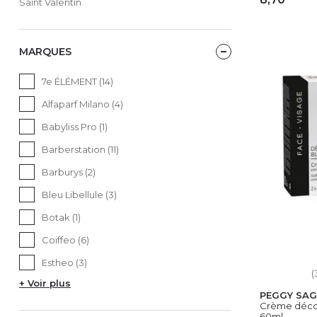
Saint Valentin
AJ
MARQUES
7e ÉLÉMENT (14)
Alfaparf Milano (4)
Babyliss Pro (1)
Barberstation (11)
Barburys (2)
Bleu Libellule (3)
Botak (1)
Coiffeo (6)
Estheo (3)
(
+ Voir plus
PEGGY SAG
Crème déco
60ml