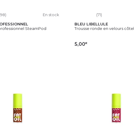
198)
En stock
(71)
ROFESSIONNEL
BLEU LIBELLULE
 professionnel SteamPod
Trousse ronde en velours côtelé
€
5,00
OUTER AU PANIER
AJOUTER AU PAN