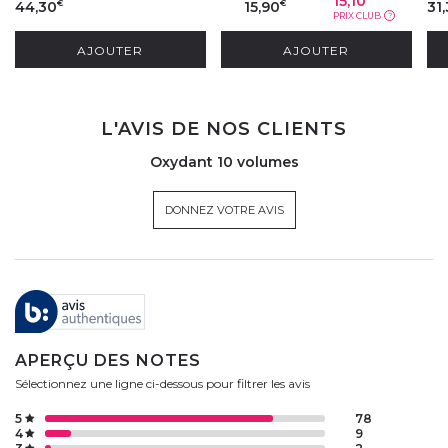
15,10
44,30
15,90
31,
€
€
PRIX CLUB
?
AJOUTER
AJOUTER
L'AVIS DE NOS CLIENTS
Oxydant 10 volumes
DONNEZ VOTRE AVIS
APERÇU DES NOTES
Sélectionnez une ligne ci-dessous pour filtrer les avis
5
78
4
9