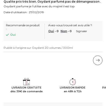
Qualite prix très bien. Oxydant parfumé.pas de démangeaison .
Oxydant parfume je l'utilise avec du majirel il est top
Date d’utilisation : 27/02/2019
Recommande ce produit
Avez-vous trouvé cet avis utile ?
:
Oui
-
0
Non
-
0
Signaler
Oui
Publié à l'origine sur
Oxydant 20 volumes / 300ml
LIVRAISON GRATUITE
LIVRAISON RAPIDE
PA
dès 39€ de commande
en 48h à 72h