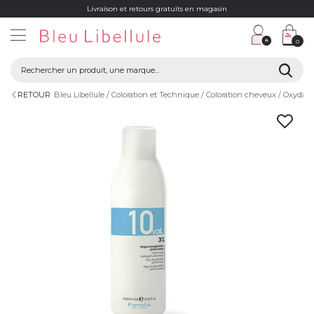
Livraison et retours gratuits en magasin
0
RETOUR
Bleu Libellule
Coloration et Technique
Coloration cheveux
Oxydant 