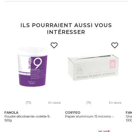
ILS POURRAIENT AUSSI VOUS
INTÉRESSER
(71)
(11)
En stock
En stock
FANOLA
COIFFEO
FA
Poudre décolorante violette 9...
Papier aluminium 15 microns -...
Sham
500g
100
€