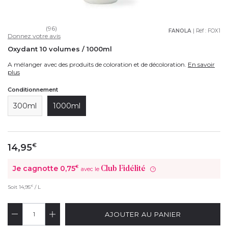
(96)
FANOLA
| Réf :
FOX1
Donnez votre avis
Oxydant 10 volumes / 1000ml
A mélanger avec des produits de coloration et de décoloration.
En savoir
plus
Conditionnement
300ml
1000ml
14,95
€
Je cagnotte
0,75
€
Club Fidélité
avec le
?
€
Soit
14,95
/ L
AJOUTER AU PANIER