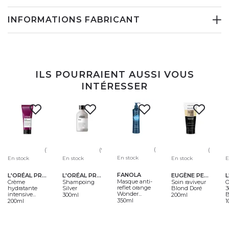
INFORMATIONS FABRICANT
ILS POURRAIENT AUSSI VOUS
INTÉRESSER
(4)
(137)
(94)
(1)
En stock
En stock
En stock
En stock
E
FANOLA
L'ORÉAL PROFESSIONNEL
L'ORÉAL PROFESSIONNEL
EUGÈNE PERMA
Masque anti-
Crème
Shampoing
Soin raviveur
O
reflet orange
hydratante
Silver
Blond Doré
3
Wonder...
intensive...
B
300ml
200ml
350ml
200ml
1