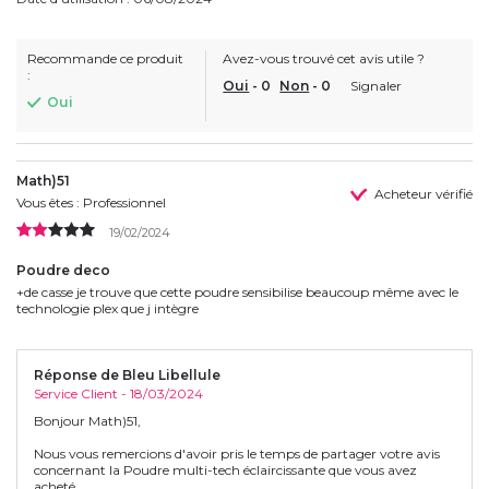
Recommande ce produit
Avez-vous trouvé cet avis utile ?
:
Oui
-
0
Non
-
0
Signaler
Oui
Math)51
Acheteur vérifié
Vous êtes : Professionnel
19/02/2024
Poudre deco
+de casse je trouve que cette poudre sensibilise beaucoup même avec le
technologie plex que j intègre
Réponse de Bleu Libellule
Service Client - 18/03/2024
Bonjour Math)51,
Nous vous remercions d'avoir pris le temps de partager votre avis
concernant la Poudre multi-tech éclaircissante que vous avez
acheté.