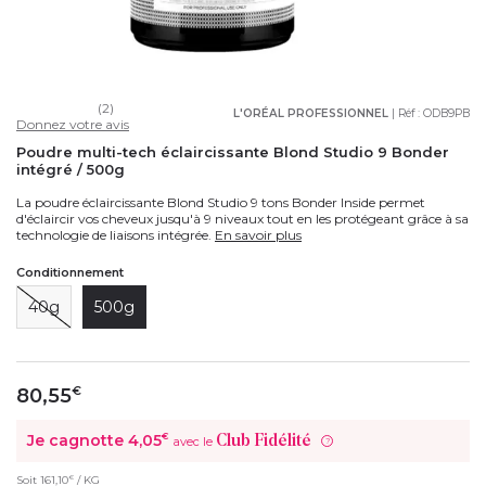
(2)
L'ORÉAL PROFESSIONNEL
| Réf :
ODB9PB
Donnez votre avis
Poudre multi-tech éclaircissante Blond Studio 9 Bonder
intégré / 500g
La poudre éclaircissante Blond Studio 9 tons Bonder Inside permet
d'éclaircir vos cheveux jusqu'à 9 niveaux tout en les protégeant grâce à sa
technologie de liaisons intégrée.
En savoir plus
Conditionnement
40g
500g
80,55
€
Je cagnotte
4,05
€
Club Fidélité
avec le
?
€
Soit
161,10
/ KG