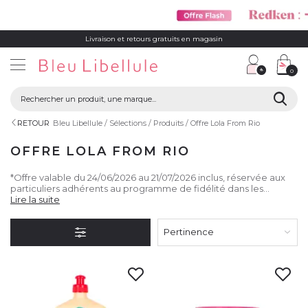
Livraison et retours gratuits en magasin
0
RETOUR
Bleu Libellule
Sélections
Produits
Offre Lola From Rio
OFFRE LOLA FROM RIO
*Offre valable du 24/06/2026 au 21/07/2026 inclus, réservée aux
particuliers adhérents au programme de fidélité dans les
magasins Bleu Libellule participants et sur le site
Lire la suite
bleulibellule.com. Pour l'achat de 2 produits de la marque Lola
from Rio achetés, bénéficiez d'un troisième produit de la même
Pertinence
marque offert. Valable sur le moins cher du panier. Promotion
non cumulable avec d'autres promotions sur le même produit.