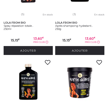
(5)
(3)
En stock
En stock
LOLA FROM RIO
LOLA FROM RIO
Spray réparation totale...
Après-shampoing hydratant...
250ml
250g
13,60
13,60
€
€
15,15
15,15
€
€
PRIX CLUB
PRIX CLUB
?
?
AJOUTER
AJOUTER