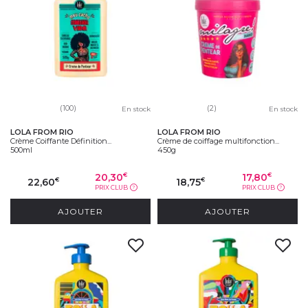
(100)
(2)
En stock
En stock
LOLA FROM RIO
LOLA FROM RIO
Crème Coiffante Définition...
Crème de coiffage multifonction...
500ml
450g
20,30
17,80
€
€
22,60
18,75
€
€
PRIX CLUB
PRIX CLUB
?
?
AJOUTER
AJOUTER