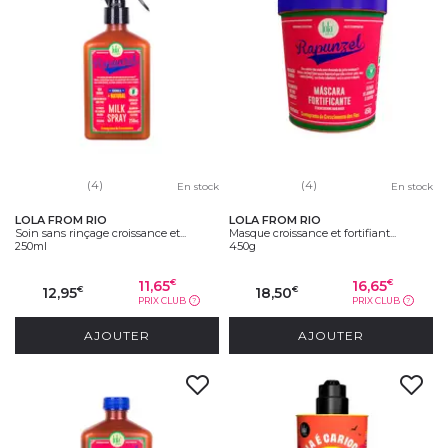
(4)
(4)
En stock
En stock
LOLA FROM RIO
LOLA FROM RIO
Soin sans rinçage croissance et...
Masque croissance et fortifiant...
250ml
450g
11,65
16,65
€
€
12,95
18,50
€
€
PRIX CLUB
PRIX CLUB
?
?
AJOUTER
AJOUTER