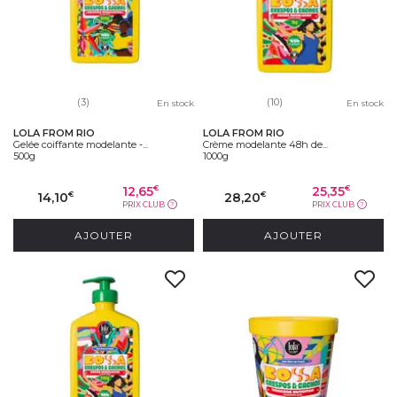
(3)
(10)
En stock
En stock
LOLA FROM RIO
LOLA FROM RIO
Gelée coiffante modelante -...
Crème modelante 48h de...
500g
1000g
12,65
25,35
€
€
14,10
28,20
€
€
PRIX CLUB
PRIX CLUB
?
?
AJOUTER
AJOUTER