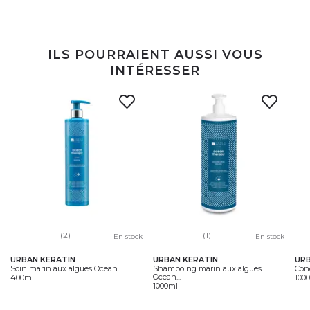
ILS POURRAIENT AUSSI VOUS
INTÉRESSER
(2)
(1)
En stock
En stock
URBAN KERATIN
URBAN KERATIN
URB
Soin marin aux algues Ocean...
Shampoing marin aux algues
Con
Ocean...
400ml
100
1000ml