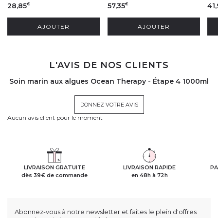
28,85
57,35
41,
€
€
AJOUTER
AJOUTER
L'AVIS DE NOS CLIENTS
Soin marin aux algues Ocean Therapy - Étape 4 1000ml
DONNEZ VOTRE AVIS
Aucun avis client pour le moment
LIVRAISON GRATUITE
LIVRAISON RAPIDE
PA
dès 39€ de commande
en 48h à 72h
Abonnez-vous à notre newsletter et faites le plein d'offres