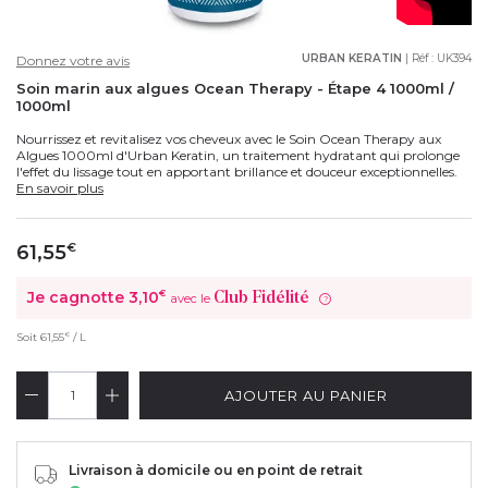
URBAN KERATIN
| Réf :
UK394
Donnez votre avis
Soin marin aux algues Ocean Therapy - Étape 4 1000ml /
1000ml
Nourrissez et revitalisez vos cheveux avec le Soin Ocean Therapy aux
Algues 1000ml d'Urban Keratin, un traitement hydratant qui prolonge
l'effet du lissage tout en apportant brillance et douceur exceptionnelles.
En savoir plus
61,55
€
Je cagnotte
3,10
€
Club Fidélité
avec le
?
€
Soit
61,55
/ L
AJOUTER AU PANIER
Livraison à domicile ou en point de retrait