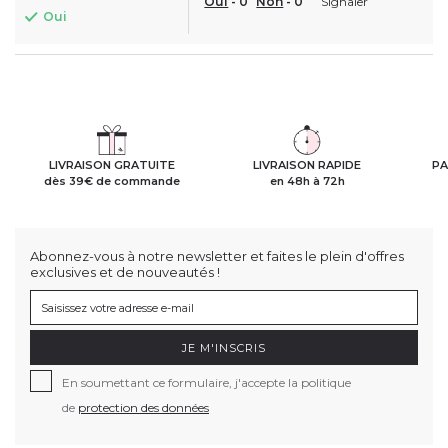
Oui
-
0
Non
-
0
Signaler
Oui
LIVRAISON GRATUITE
LIVRAISON RAPIDE
PA
dès 39€ de commande
en 48h à 72h
Abonnez-vous à notre newsletter et faites le plein d'offres
exclusives et de nouveautés !
JE M'INSCRIS
En soumettant ce formulaire, j'accepte la politique
de
protection des données