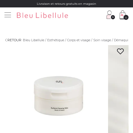
Livraison et retours gratuits en magasin
0
RETOUR
Bleu Libellule
Esthétique
Corps et visage
Soin visage
Démaquillan