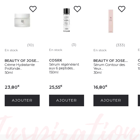
(3)
(10)
(333)
En stock
E
En stock
En stock
COSRX
BEAUTY OF JOSEON
BEAUTY OF JOSEON
Sérum régénérant
O
Crème Hydratante
Sérum Contour des
aux 6 peptides...
Profonde...
Yeux...
1
150ml
50ml
30ml
23,80
25,55
16,80
€
€
€
AJOUTER
AJOUTER
AJOUTER