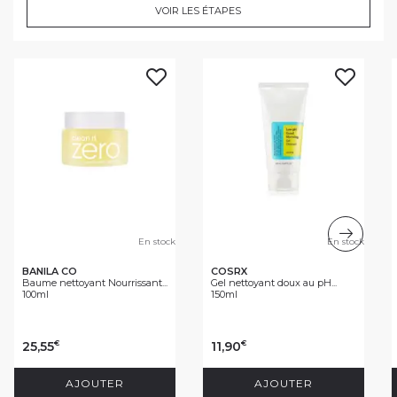
VOIR LES ÉTAPES
En stock
En stock
BANILA CO
COSRX
Baume nettoyant Nourrissant...
Gel nettoyant doux au pH...
100ml
150ml
25,55
11,90
€
€
AJOUTER
AJOUTER