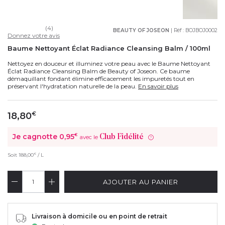
(4)
BEAUTY OF JOSEON
| Réf :
BOJBOJ0002
Donnez votre avis
Baume Nettoyant Éclat Radiance Cleansing Balm / 100ml
Nettoyez en douceur et illuminez votre peau avec le Baume Nettoyant
Éclat Radiance Cleansing Balm de Beauty of Joseon. Ce baume
démaquillant fondant élimine efficacement les impuretés tout en
préservant l'hydratation naturelle de la peau.
En savoir plus
18,80
€
Je cagnotte
0,95
€
Club Fidélité
avec le
?
€
Soit
188,00
/ L
AJOUTER AU PANIER
Livraison à domicile ou en point de retrait