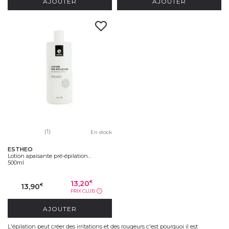
AJOUTER
AJOUTER
(1)
En stock
ESTHEO
Lotion apaisante pré-épilation...
500ml
13,20
€
13,90
€
PRIX CLUB
?
AJOUTER
L'épilation peut créer des irritations et des rougeurs c'est pourquoi il est