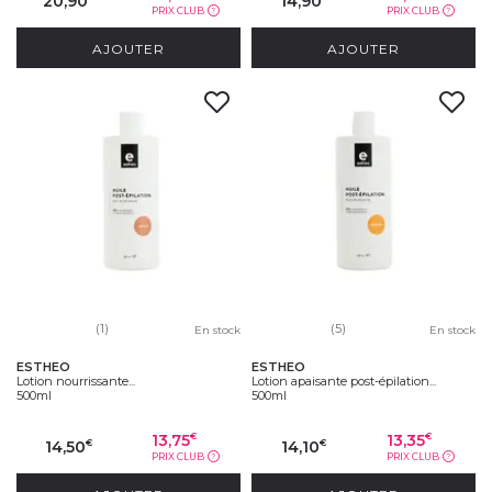
20,90
14,90
PRIX CLUB
PRIX CLUB
?
?
AJOUTER
AJOUTER
(1)
(5)
En stock
En stock
ESTHEO
ESTHEO
Lotion nourrissante...
Lotion apaisante post-épilation...
500ml
500ml
13,75
13,35
€
€
14,50
14,10
€
€
PRIX CLUB
PRIX CLUB
?
?