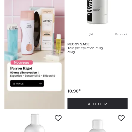
(6)
En stock
PEGGY SAGE
Talc pré-épilation 350g
350g
10,90
€
AJOUTER