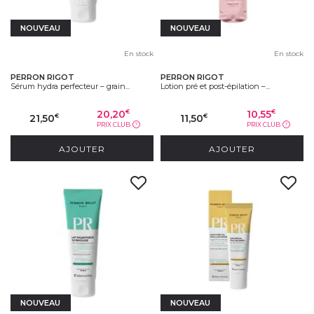
NOUVEAU
NOUVEAU
En stock
En stock
PERRON RIGOT
PERRON RIGOT
Sérum hydra perfecteur – grain...
Lotion pré et post-épilation –...
20,20
10,55
€
€
21,50
11,50
€
€
PRIX CLUB
PRIX CLUB
?
?
AJOUTER
AJOUTER
NOUVEAU
NOUVEAU