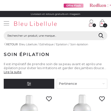
Livraison et retours gratuits en magasin
0
RETOUR
Bleu Libellule
Esthétique
Epilation
Soin épilation
SOIN ÉPILATION
Il est impératif de prendre soin de sa peau avant et après une
épilation pour éviter les irritations et garder des jambes douces
et hydratées.
Lire la suite
Pertinence