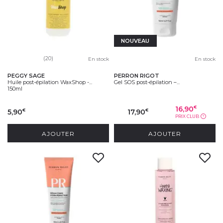
NOUVEAU
(20)
En stock
En stock
PEGGY SAGE
PERRON RIGOT
Huile post-épilation WaxShop -...
Gel SOS post-épilation –...
150ml
16,90
€
5,90
17,90
€
€
PRIX CLUB
?
AJOUTER
AJOUTER