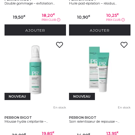
Double gommage – exfoliation...
Huile post-épilation – résidus...
18,20
10,25
€
€
19,50
10,90
€
€
PRIX CLUB
PRIX CLUB
?
?
AJOUTER
AJOUTER
NOUVEAU
NOUVEAU
En stock
En stock
PERRON RIGOT
PERRON RIGOT
Mousse hydra crépitante –...
Soin ralentisseur de repousse –...
19,85
13,95
€
€
€
€