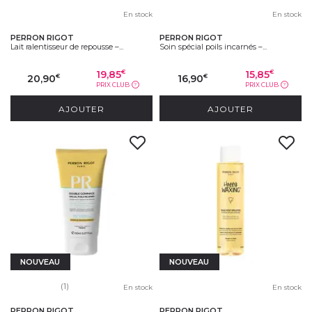
En stock
En stock
PERRON RIGOT
PERRON RIGOT
Lait ralentisseur de repousse –...
Soin spécial poils incarnés –...
19,85
15,85
€
€
20,90
16,90
€
€
PRIX CLUB
PRIX CLUB
?
?
AJOUTER
AJOUTER
NOUVEAU
NOUVEAU
(1)
En stock
En stock
PERRON RIGOT
PERRON RIGOT