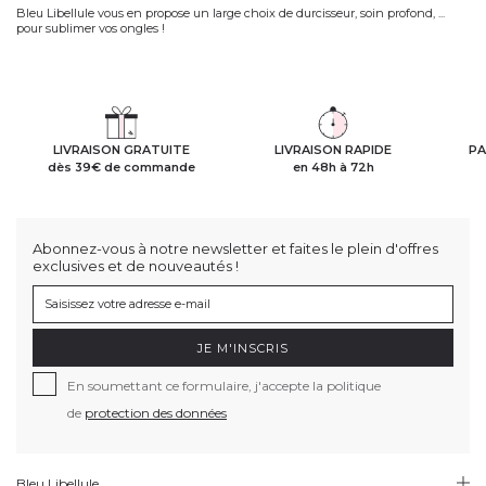
Bleu Libellule vous en propose un large choix de durcisseur, soin profond, ...
pour sublimer vos ongles !
LIVRAISON GRATUITE
LIVRAISON RAPIDE
PA
dès 39€ de commande
en 48h à 72h
Abonnez-vous à notre newsletter et faites le plein d'offres
exclusives et de nouveautés !
JE M'INSCRIS
En soumettant ce formulaire, j'accepte la politique
de
protection des données
Bleu Libellule