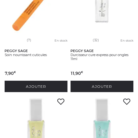
(7)
(32)
En stock
En stock
PEGGY SAGE
PEGGY SAGE
Soin nourrissant cuticules
Durcisseur cure express pour ongles
11ml
7,90
11,90
€
€
AJOUTER
AJOUTER