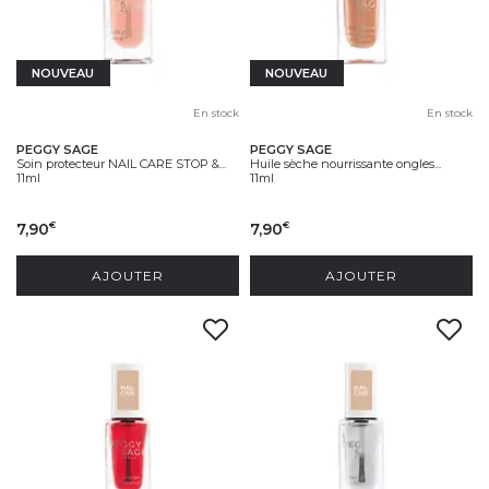
NOUVEAU
NOUVEAU
En stock
En stock
PEGGY SAGE
PEGGY SAGE
Soin protecteur NAIL CARE STOP &...
Huile sèche nourrissante ongles...
11ml
11ml
7,90
7,90
€
€
AJOUTER
AJOUTER