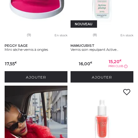
NOUVEAU
(9)
(8)
En stock
En stock
PEGGY SAGE
MANUCURIST
Mini sèche-vernis à ongles
Vernis soin repulpant Active...
15,20
€
17,55
16,00
€
€
PRIX CLUB
?
AJOUTER
AJOUTER