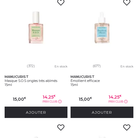
(372)
(677)
En stock
En stock
MANUCURIST
MANUCURIST
Masque S.O.S ongles très abîmés
Émollient efficace
15ml
15ml
14,25
14,25
€
€
15,00
15,00
€
€
PRIX CLUB
PRIX CLUB
?
?
AJOUTER
AJOUTER