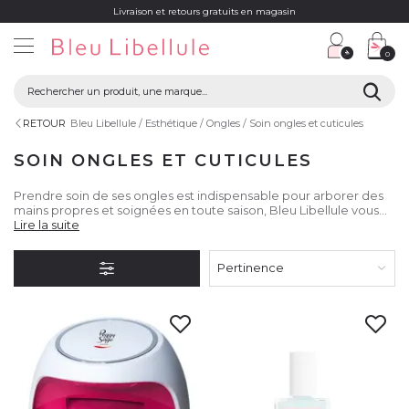
Livraison et retours gratuits en magasin
0
RETOUR
Bleu Libellule
Esthétique
Ongles
Soin ongles et cuticules
SOIN ONGLES ET CUTICULES
Prendre soin de ses ongles est indispensable pour arborer des
mains propres et soignées en toute saison, Bleu Libellule vous
aide avec de nombreux produits de marques professionnelles !
Lire la suite
Pertinence