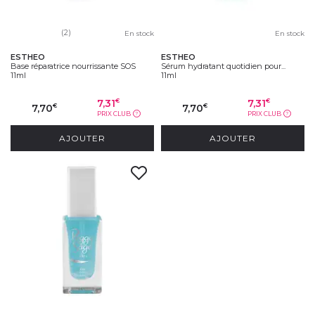
(2)
En stock
En stock
ESTHEO
ESTHEO
Base réparatrice nourrissante SOS
Sérum hydratant quotidien pour...
11ml
11ml
7,31
7,31
€
€
7,70
7,70
€
€
PRIX CLUB
PRIX CLUB
?
?
AJOUTER
AJOUTER