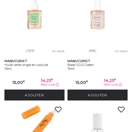
(1329)
(696)
En stock
En stock
MANUCURIST
MANUCURIST
Huile verte ongle et cuticule
Base S.O.S Green
15ml
15ml
14,25
14,25
€
€
15,00
15,00
€
€
PRIX CLUB
PRIX CLUB
?
?
AJOUTER
AJOUTER