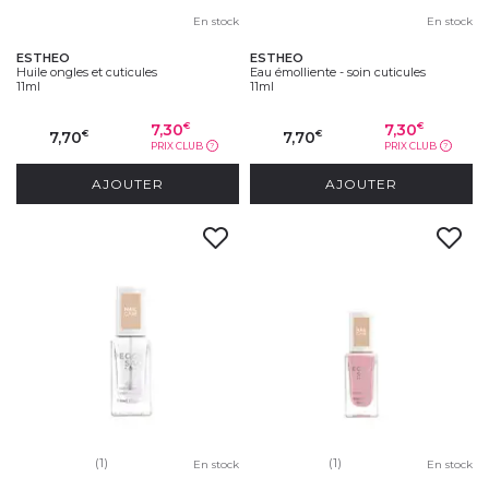
En stock
En stock
ESTHEO
ESTHEO
Huile ongles et cuticules
Eau émolliente - soin cuticules
11ml
11ml
7,30
7,30
€
€
7,70
7,70
€
€
PRIX CLUB
PRIX CLUB
?
?
AJOUTER
AJOUTER
(1)
(1)
En stock
En stock