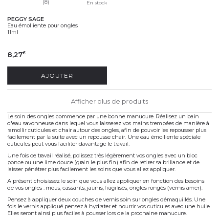
(8)
En stock
PEGGY SAGE
Eau émolliente pour ongles
11ml
8,27
€
AJOUTER
Afficher plus de produits
Le soin des ongles commence par une bonne manucure. Réalisez un bain
d'eau savonneuse dans lequel vous laisserez vos mains trempées de manière à
ramollir cuticules et chair autour des ongles, afin de pouvoir les repousser plus
facilement par la suite avec un repousse chair. Une eau émolliente spéciale
cuticules peut vous faciliter davantage le travail.
Une fois ce travail réalisé, polissez très légèrement vos ongles avec un bloc
ponce ou une lime douce (grain le plus fin) afin de retirer sa brillance et de
laisser pénétrer plus facilement les soins que vous allez appliquer.
A présent choisissez le soin que vous allez appliquer en fonction des besoins
de vos ongles : mous, cassants, jaunis, fragilisés, ongles rongés (vernis amer).
Pensez à appliquer deux couches de vernis soin sur ongles démaquillés. Une
fois le vernis appliqué pensez à hydrater et nourrir vos cuticules avec une huile.
Elles seront ainsi plus faciles à pousser lors de la prochaine manucure.