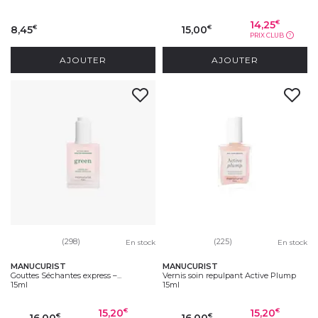
14,25
€
8,45
15,00
€
€
PRIX CLUB
?
AJOUTER
AJOUTER
(298)
(225)
En stock
En stock
MANUCURIST
MANUCURIST
Gouttes Séchantes express –...
Vernis soin repulpant Active Plump
15ml
15ml
15,20
15,20
€
€
16,00
16,00
€
€