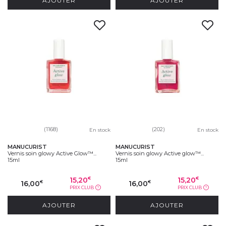
AJOUTER
AJOUTER
(1168)
(202)
En stock
En stock
MANUCURIST
MANUCURIST
Vernis soin glowy Active Glow™...
Vernis soin glowy Active glow™...
15ml
15ml
15,20
15,20
€
€
16,00
16,00
€
€
PRIX CLUB
PRIX CLUB
?
?
AJOUTER
AJOUTER