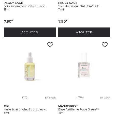
PEGGY SAGE
PEGGY SAGE
Soin sublimateur restructurant...
Soin durcisseur NAIL CARE CC...
11ml
11ml
7,90
7,90
€
€
AJOUTER
AJOUTER
(23)
(304)
En stock
En stock
OPI
MANUCURIST
Huile éclat ongles & cuticules –...
Base fortifiante Force Green™
8ml
15ml