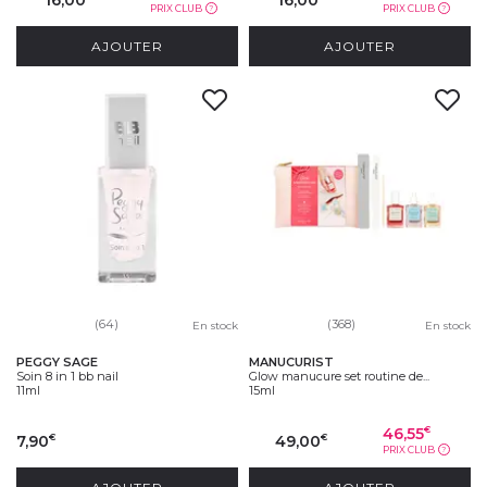
PRIX CLUB
PRIX CLUB
?
?
AJOUTER
AJOUTER
(64)
(368)
En stock
En stock
PEGGY SAGE
MANUCURIST
Soin 8 in 1 bb nail
Glow manucure set routine de...
11ml
15ml
46,55
€
7,90
49,00
€
€
PRIX CLUB
?