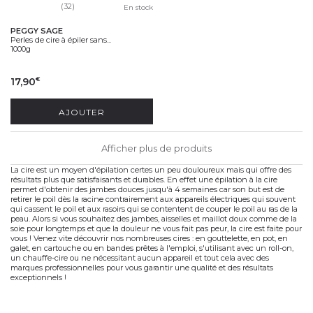
(32)
En stock
PEGGY SAGE
Perles de cire à épiler sans...
1000g
17,90
€
AJOUTER
Afficher plus de produits
La cire est un moyen d'épilation certes un peu douloureux mais qui offre des
résultats plus que satisfaisants et durables. En effet une épilation à la cire
permet d'obtenir des jambes douces jusqu'à 4 semaines car son but est de
retirer le poil dès la racine contrairement aux appareils électriques qui souvent
qui cassent le poil et aux rasoirs qui se contentent de couper le poil au ras de la
peau. Alors si vous souhaitez des jambes, aisselles et maillot doux comme de la
soie pour longtemps et que la douleur ne vous fait pas peur, la cire est faite pour
vous ! Venez vite découvrir nos nombreuses cires : en gouttelette, en pot, en
galet, en cartouche ou en bandes prêtes à l'emploi, s'utilisant avec un roll-on,
un chauffe-cire ou ne nécessitant aucun appareil et tout cela avec des
marques professionnelles pour vous garantir une qualité et des résultats
exceptionnels !