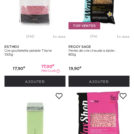
TOP VENTES
(242)
(114)
En stock
En stock
ESTHEO
PEGGY SAGE
Cire gouttelette pelable Titane
Perles de cire chaude à épiler...
1000g
800g
17,00
€
17,90
19,90
€
€
PRIX CLUB
?
AJOUTER
AJOUTER