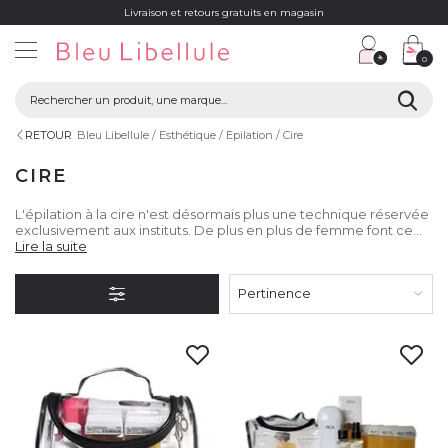
Livraison et retours gratuits en magasin
0
RETOUR
Bleu Libellule
Esthétique
Epilation
Cire
CIRE
L'épilation à la cire n'est désormais plus une technique réservée
exclusivement aux instituts. De plus en plus de femme font ce
choix à domicile pour obtenir des jambes douces et une
Lire la suite
repousse plus lente.
Pertinence