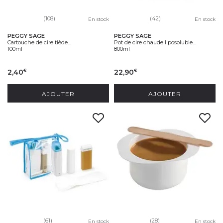
(108)
(42)
En stock
En stock
PEGGY SAGE
PEGGY SAGE
Cartouche de cire tiède...
Pot de cire chaude liposoluble...
100ml
800ml
2,40
22,90
€
€
AJOUTER
AJOUTER
(61)
(28)
En stock
En stock