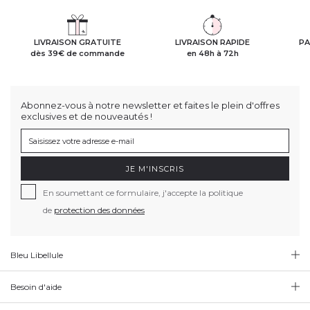
LIVRAISON GRATUITE
LIVRAISON RAPIDE
PA
dès 39€ de commande
en 48h à 72h
Abonnez-vous à notre newsletter et faites le plein d'offres
exclusives et de nouveautés !
JE M'INSCRIS
En soumettant ce formulaire, j'accepte la politique
de
protection des données
Bleu Libellule
Besoin d'aide