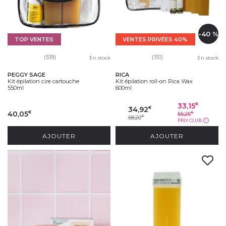
-40 %
TOP VENTES
VENTES PRIVÉES 40%
(519)
(151)
En stock
En stock
PEGGY SAGE
RICA
Kit épilation cire cartouche
Kit épilation roll-on Rica Wax
550ml
600ml
33,15
€
34,92
€
40,05
€
55,25
€
58,20
€
PRIX CLUB
?
AJOUTER
AJOUTER