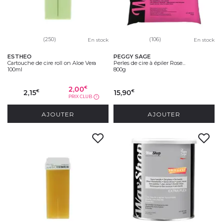
(250)
(106)
En stock
En stock
ESTHEO
PEGGY SAGE
Cartouche de cire roll on Aloe Vera
Perles de cire à épiler Rose...
100ml
800g
2,00
€
2,15
15,90
€
€
PRIX CLUB
?
AJOUTER
AJOUTER