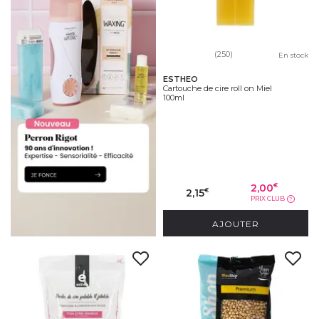
(250)
En stock
ESTHEO
Cartouche de cire roll on Miel
100ml
2,00
€
2,15
€
PRIX CLUB
?
AJOUTER