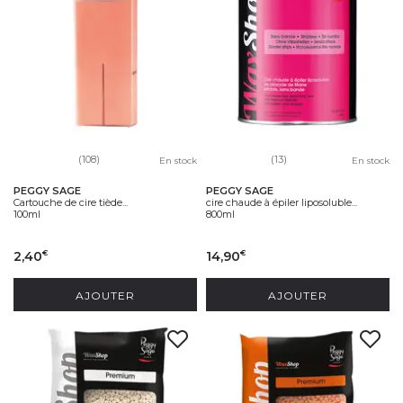
(108)
(13)
En stock
En stock
PEGGY SAGE
PEGGY SAGE
Cartouche de cire tiède...
cire chaude à épiler liposoluble...
100ml
800ml
2,40
14,90
€
€
AJOUTER
AJOUTER