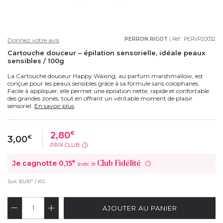
PERRON RIGOT
| Réf :
PERVP20032
Donnez votre avis
Cartouche douceur – épilation sensorielle, idéale peaux
sensibles / 100g
La Cartouche douceur Happy Waxing, au parfum marshmallow, est
conçue pour les peaux sensibles grâce à sa formule sans colophanes.
Facile à appliquer, elle permet une épilation nette, rapide et confortable
des grandes zones, tout en offrant un véritable moment de plaisir
sensoriel.
En savoir plus
2,80
€
3,00
€
PRIX CLUB
?
Je cagnotte
0,15
€
Club Fidélité
avec le
?
€
Soit
30,00
/ KG
AJOUTER AU PANIER