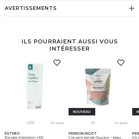
AVERTISSEMENTS
ILS POURRAIENT AUSSI VOUS
INTÉRESSER
NOUVEAU
(20)
(1)
En stock
En stock
ESTHEO
PERRON RIGOT
PE
Bandes d'épilation x100
Cire sans bande Douceur – peau...
Kit 