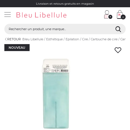
Livraison et retours gratuits en magasin
0
RETOUR
Bleu Libellule
Esthétique
Epilation
Cire
Cartouche de cire
Cartou
NOUVEAU