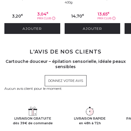
400g
3,04
13,65
€
€
3,20
14,70
€
€
PRIX CLUB
PRIX CLUB
?
?
AJOUTER
AJOUTER
L'AVIS DE NOS CLIENTS
Cartouche douceur – épilation sensorielle, idéale peaux
sensibles
DONNEZ VOTRE AVIS
Aucun avis client pour le moment
LIVRAISON GRATUITE
LIVRAISON RAPIDE
PA
dès 39€ de commande
en 48h à 72h