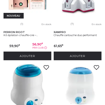
NOUVEAU
(1)
(7)
En stock
En stock
PERRON RIGOT
XANIPRO
Kit épilation chauffe-cire –...
Chauffe cartouche duo performant
56,90
€
59,90
61,65
€
€
PRIX CLUB
?
AJOUTER
AJOUTER