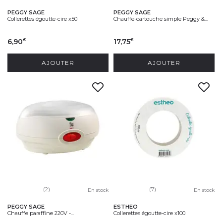
PEGGY SAGE
PEGGY SAGE
Collerettes égoutte-cire x50
Chauffe-cartouche simple Peggy &...
6,90
17,75
€
€
AJOUTER
AJOUTER
(2)
(7)
En stock
En stock
PEGGY SAGE
ESTHEO
Chauffe paraffine 220V -...
Collerettes égoutte-cire x100