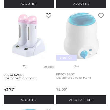
AJOUTER
AJOUTER
BIENTÔT
(14)
(35)
En stock
PEGGY SAGE
PEGGY SAGE
Chauffe-cire à épiler 800ml
Chauffe-cartouche double
43,75
72,05
€
€
AJOUTER
VOIR LA FICHE