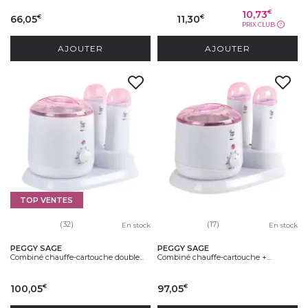
10,73
€
66,05
11,30
€
€
PRIX CLUB
?
AJOUTER
AJOUTER
TOP VENTES
(32)
(17)
En stock
En stock
PEGGY SAGE
PEGGY SAGE
Combiné chauffe-cartouche double...
Combiné chauffe-cartouche +...
100,05
97,05
€
€