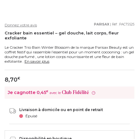
PARISAX
| Réf :
PACTSS25
Donnez votre avis
Cracker bain essentiel – gel douche, lait corps, fleur
exfoliante
Le Cracker Trio Bain Winter Blossom de la marque Parisax Beauty est un
coffret festif qui rassemble l’essentiel pour un moment cocooning : un gel
douche parfumé , une lotion corps nourrissante et une fleur de bain
exfoliante .
En savoir plus
8,70
€
Je cagnotte
0,45
€
Club Fidélité
avec le
?
Livraison à domicile ou en point de retrait
Épuisé
Disponibilité en boutique