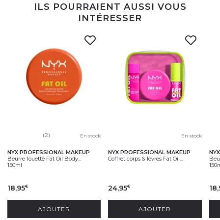
ILS POURRAIENT AUSSI VOUS
INTÉRESSER
(2)
En stock
En stock
NYX PROFESSIONAL MAKEUP
NYX PROFESSIONAL MAKEUP
NYX
Beurre fouetté Fat Oil Body...
Coffret corps & lèvres Fat Oil...
Beur
150ml
150
18,95
24,95
18,
€
€
AJOUTER
AJOUTER