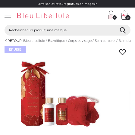
Livraison et retours gratuits en magasin
0
RETOUR
Bleu Libellule
Esthétique
Corps et visage
Soin corporel
Soin du c
ÉPUISÉ