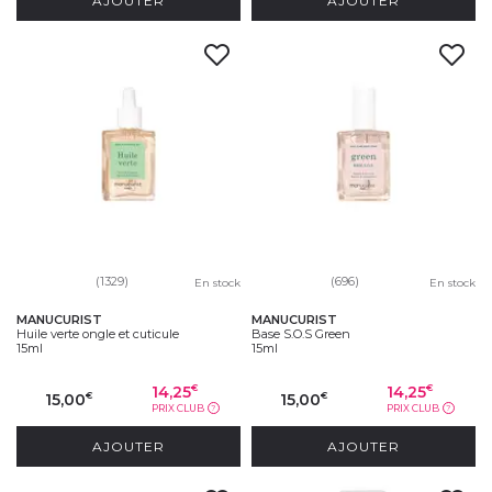
AJOUTER
AJOUTER
(1329)
(696)
En stock
En stock
MANUCURIST
MANUCURIST
Huile verte ongle et cuticule
Base S.O.S Green
15ml
15ml
14,25
14,25
€
€
15,00
15,00
€
€
PRIX CLUB
PRIX CLUB
?
?
AJOUTER
AJOUTER