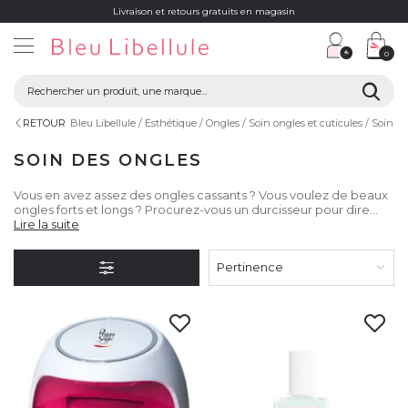
Livraison et retours gratuits en magasin
0
RETOUR
Bleu Libellule
Esthétique
Ongles
Soin ongles et cuticules
Soin de
SOIN DES ONGLES
Vous en avez assez des ongles cassants ? Vous voulez de beaux
ongles forts et longs ? Procurez-vous un durcisseur pour dire
adieu aux ongles cassés !
Lire la suite
Pertinence