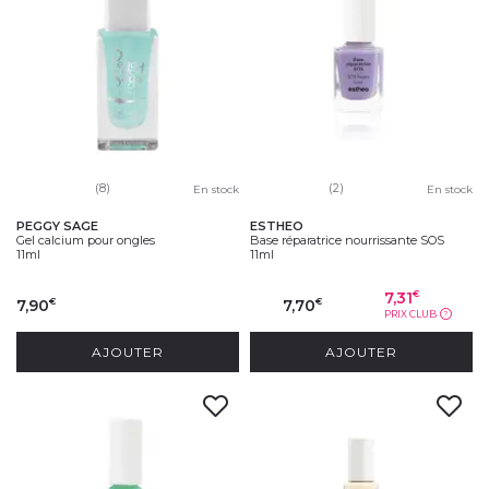
(8)
(2)
En stock
En stock
PEGGY SAGE
ESTHEO
Gel calcium pour ongles
Base réparatrice nourrissante SOS
11ml
11ml
7,31
€
7,90
7,70
€
€
PRIX CLUB
?
AJOUTER
AJOUTER