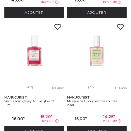
PRIX CLUB
PRIX CLUB
?
?
AJOUTER
AJOUTER
(202)
(372)
En stock
En stock
MANUCURIST
MANUCURIST
Vernis soin glowy Active glow™...
Masque S.O.S ongles très abîmés
15ml
15ml
15,20
14,25
€
€
16,00
15,00
€
€
PRIX CLUB
PRIX CLUB
?
?