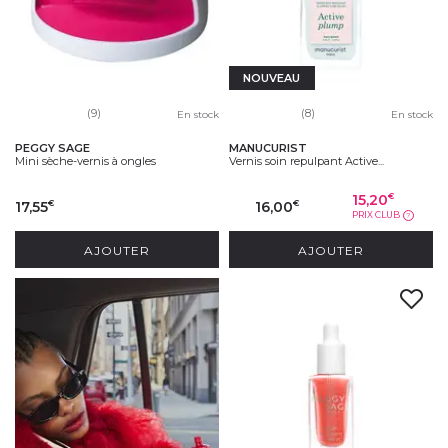
NOUVEAU
(9)
(8)
En stock
En stock
PEGGY SAGE
MANUCURIST
Mini sèche-vernis à ongles
Vernis soin repulpant Active...
15,20
€
17,55
16,00
€
€
PRIX CLUB
?
AJOUTER
AJOUTER