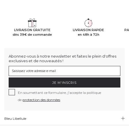
LIVRAISON GRATUITE
LIVRAISON RAPIDE
PA
dès 39€ de commande
en 48h à 72h
Abonnez-vous à notre newsletter et faites le plein d'offres
exclusives et de nouveautés !
JE M'INSCRIS
En soumettant ce formulaire, j'accepte la politique
de
protection des données
Bleu Libellule