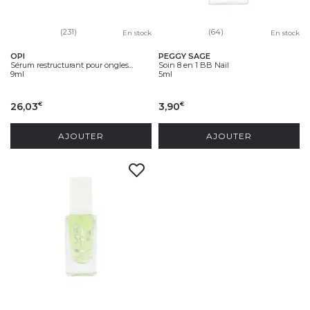
(231)
(64)
En stock
En stock
OPI
PEGGY SAGE
Sérum restructurant pour ongles...
Soin 8 en 1 BB Nail
9ml
5ml
26,03
3,90
€
€
AJOUTER
AJOUTER