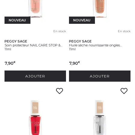
NOUVEAU
NOUVEAU
En stock
En stock
PEGGY SAGE
PEGGY SAGE
Soin protecteur NAIL CARE STOP &...
Huile sèche nourrissante ongles...
11ml
11ml
7,90
7,90
€
€
AJOUTER
AJOUTER