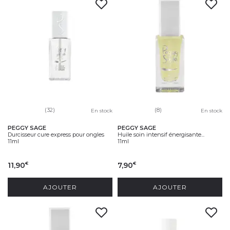
(32)
(8)
En stock
En stock
PEGGY SAGE
PEGGY SAGE
Durcisseur cure express pour ongles
Huile soin intensif énergisante...
11ml
11ml
11,90
7,90
€
€
AJOUTER
AJOUTER