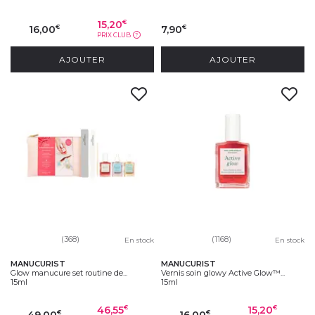
15,20
€
16,00
7,90
€
€
PRIX CLUB
?
AJOUTER
AJOUTER
(368)
(1168)
En stock
En stock
MANUCURIST
MANUCURIST
Glow manucure set routine de...
Vernis soin glowy Active Glow™...
15ml
15ml
46,55
15,20
€
€
49,00
16,00
€
€