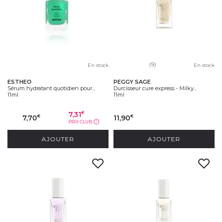
(9)
En stock
En stock
ESTHEO
PEGGY SAGE
Sérum hydratant quotidien pour...
Durcisseur cure express - Milky...
11ml
11ml
7,31
€
7,70
11,90
€
€
PRIX CLUB
?
AJOUTER
AJOUTER