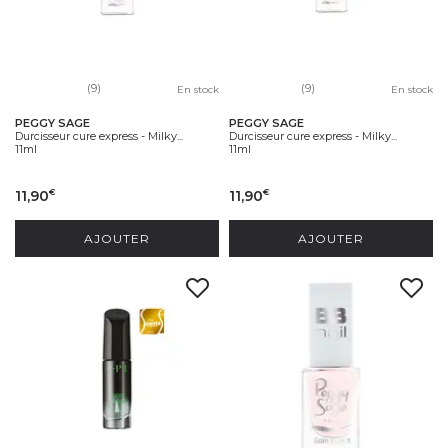
(9)
(9)
En stock
En stock
PEGGY SAGE
PEGGY SAGE
Durcisseur cure express - Milky...
Durcisseur cure express - Milky...
11ml
11ml
11,90
11,90
€
€
AJOUTER
AJOUTER