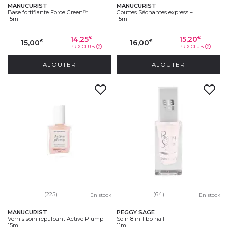
MANUCURIST
MANUCURIST
Base fortifiante Force Green™
Gouttes Séchantes express –...
15ml
15ml
14,25
15,20
€
€
15,00
16,00
€
€
PRIX CLUB
PRIX CLUB
?
?
AJOUTER
AJOUTER
(225)
(64)
En stock
En stock
MANUCURIST
PEGGY SAGE
Vernis soin repulpant Active Plump
Soin 8 in 1 bb nail
15ml
11ml