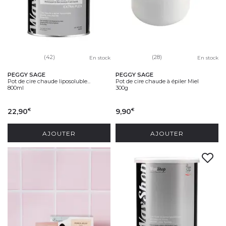
(42)
(28)
En stock
En stock
PEGGY SAGE
PEGGY SAGE
Pot de cire chaude liposoluble...
Pot de cire chaude à épiler Miel
800ml
300g
22,90
9,90
€
€
AJOUTER
AJOUTER