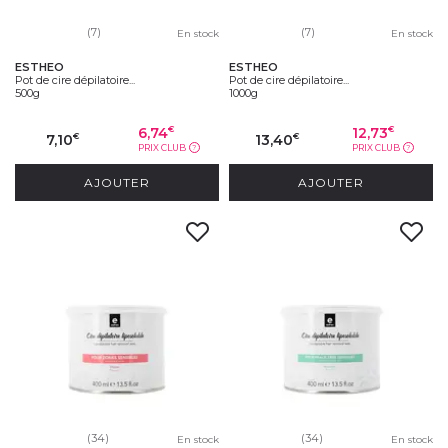
(7)
(7)
En stock
En stock
ESTHEO
ESTHEO
Pot de cire dépilatoire...
Pot de cire dépilatoire...
500g
1000g
6,74
12,73
€
€
7,10
13,40
€
€
PRIX CLUB
PRIX CLUB
?
?
AJOUTER
AJOUTER
(34)
(34)
En stock
En stock