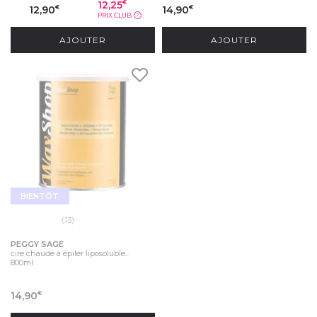
12,25
€
12,90
14,90
€
€
PRIX CLUB
?
AJOUTER
AJOUTER
BIENTÔT
(13)
PEGGY SAGE
cire chaude à épiler liposoluble...
800ml
14,90
€