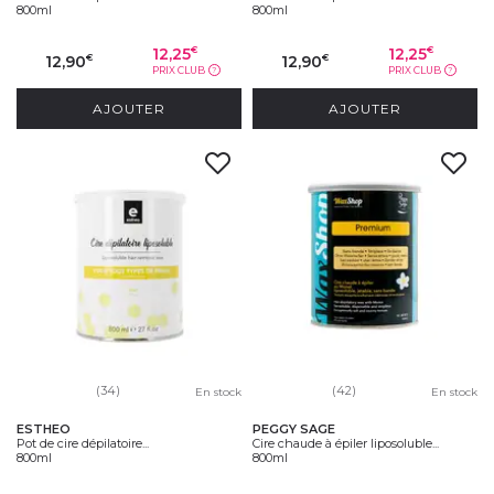
800ml
800ml
12,25
12,25
€
€
12,90
12,90
€
€
PRIX CLUB
PRIX CLUB
?
?
AJOUTER
AJOUTER
(34)
(42)
En stock
En stock
ESTHEO
PEGGY SAGE
Pot de cire dépilatoire...
Cire chaude à épiler liposoluble...
800ml
800ml