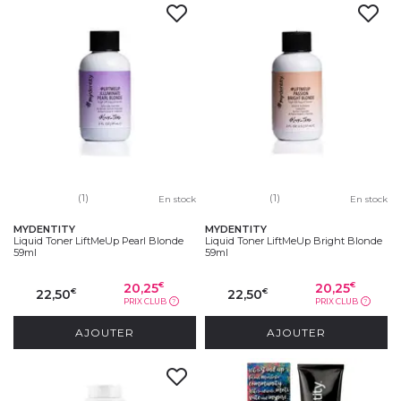
(1)
(1)
En stock
En stock
MYDENTITY
MYDENTITY
Liquid Toner LiftMeUp Pearl Blonde
Liquid Toner LiftMeUp Bright Blonde
59ml
59ml
20,25
20,25
€
€
22,50
22,50
€
€
PRIX CLUB
PRIX CLUB
?
?
AJOUTER
AJOUTER