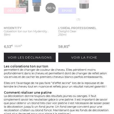
-50 %
DESTOCK
ÉPUISÉ
(3)
MYDENTITY
L'ORÉAL PROFESSIONNEL
Coloration ton sur ton Mydentity...
Dialight Clear
59ml
250ml
6,53
13,05
58,85
€
€
€
VOIR LES DÉCLINAISONS
VOIR LA FICHE
les colorations ton sur ton
permettent de changer de couleur de cheveu. Elles pénètrent moins
profondément dans le cheveu et permettent dont de changer de reflet selon
vos envies et de cacher les premiers cheveux blancs parfois embarassants.
Elles ont l'avantage de ne pas faire "d'effet racine" lors de la repousse et de
teindre le cheveu tout en nuance et reflets pour un résultat naturel garantit !
comment réaliser une patine
La décoloration donne toujours des résultats jaunes ou oranges. Il faut
simplement savoir les neutraliser grâce à une patine. Il est important de savoir
que pour obtenir un blond très clair voir platine il est nécessaire de laisser poser
la décoloration jusqu'à un fond jaune. Un fond orange convient pour une
recoloration châtain ou blond foncé. Maintenant que les fonds de décoloration
n'ont plus de secret pour vous place à la pratique !