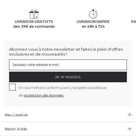
LIVRAISON GRATUITE
LIVRAISON RAPIDE
PA
dès 39€ de commande
en 48h à 72h
Abonnez-vous à notre newsletter et faites le plein d'offres
exclusives et de nouveautés !
JE M'INSCRIS
En soumettant ce formulaire, j'accepte la politique
de
protection des données
Bleu Libellule
Besoin d'aide