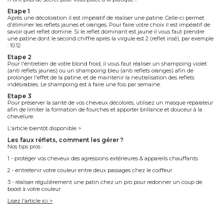
etape 1
Après une décoloration il est impératif de réaliser une patine. Celle-ci permet
d'éliminer les reflets jaunes et oranges. Pour faire votre choix il est impératif de
savoir quel reflet domine. Si le reflet dominant est jaune il vous faut prendre
une patine dont le second chiffre après la virgule est 2 (reflet irisé), par exemple
: 10.12
etape 2
Pour l'entretien de votre blond froid, il vous faut réaliser un shampoing violet
(anti reflets jaunes) ou un shampoing bleu (anti reflets oranges) afin de
prolonger l'effet de la patine, et de maintenir la neutralisation des reflets
indésirables. Le shampoing est à faire une fois par semaine.
etape 3
Pour préserver la santé de vos cheveux décolorés, utilisez un masque réparateur
afin de limiter la formation de fourches et apporter brillance et douceur à la
chevelure.
L'article bientôt disponible >
les faux réflets, comment les gérer ?
Nos tips pros :
1 - protéger vos cheveux des agressions extérieures & appareils chauffants
2 - entretenir votre couleur entre deux passages chez le coiffeur
3 - réaliser régulièrement une patin chez un pro pour redonner un coup de
boost à votre couleur
Lisez l'article ici >