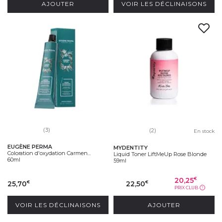
AJOUTER
VOIR LES DÉCLINAISONS
(3)
(2)
En stock
EUGÈNE PERMA
MYDENTITY
Coloration d'oxydation Carmen...
Liquid Toner LiftMeUp Rose Blonde
60ml
59ml
20,25
€
25,70
22,50
€
€
PRIX CLUB
?
VOIR LES DÉCLINAISONS
AJOUTER