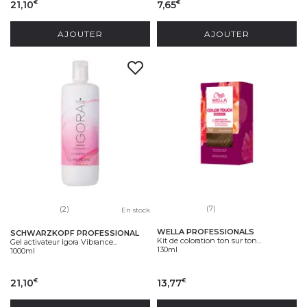
21,10
7,65
€
€
AJOUTER
AJOUTER
(7)
(2)
En stock
WELLA PROFESSIONALS
SCHWARZKOPF PROFESSIONAL
Kit de coloration ton sur ton...
Gel activateur Igora Vibrance...
130ml
1000ml
21,10
13,77
€
€