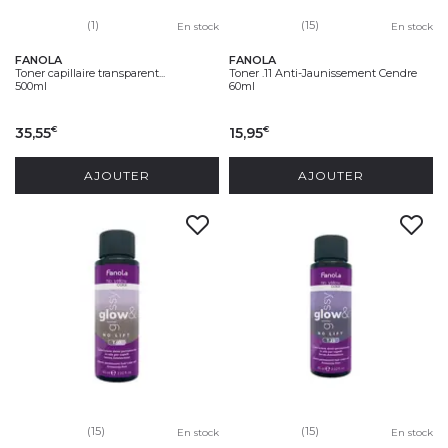
(1)
(15)
En stock
En stock
FANOLA
FANOLA
Toner capillaire transparent...
Toner .11 Anti-Jaunissement Cendre
500ml
60ml
35,55
15,95
€
€
AJOUTER
AJOUTER
(15)
(15)
En stock
En stock