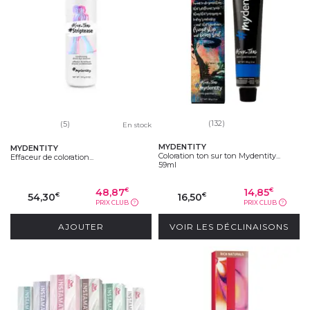
(132)
(5)
En stock
MYDENTITY
MYDENTITY
Coloration ton sur ton Mydentity...
Effaceur de coloration...
59ml
48,87
14,85
€
€
54,30
16,50
€
€
PRIX CLUB
PRIX CLUB
?
?
AJOUTER
VOIR LES DÉCLINAISONS