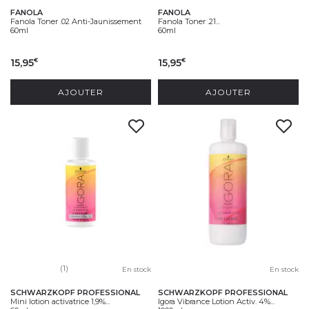
FANOLA
FANOLA
Fanola Toner .02 Anti-Jaunissement
Fanola Toner .21...
60ml
60ml
15,95
15,95
€
€
AJOUTER
AJOUTER
(1)
En stock
En stock
SCHWARZKOPF PROFESSIONAL
SCHWARZKOPF PROFESSIONAL
Mini lotion activatrice 1,9%...
Igora Vibrance Lotion Activ. 4%...