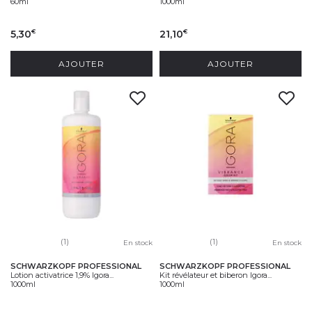
60ml
1000ml
5,30
21,10
€
€
AJOUTER
AJOUTER
(1)
(1)
En stock
En stock
SCHWARZKOPF PROFESSIONAL
SCHWARZKOPF PROFESSIONAL
Lotion activatrice 1,9% Igora...
Kit révélateur et biberon Igora...
1000ml
1000ml