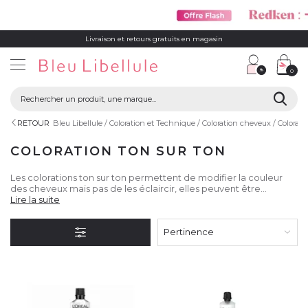
Livraison et retours gratuits en magasin
0
RETOUR
Bleu Libellule
Coloration et Technique
Coloration cheveux
Colorati
COLORATION TON SUR TON
Les colorations ton sur ton permettent de modifier la couleur
des cheveux mais pas de les éclaircir, elles peuvent être
utilisées comme une Patine, après une technique de coloration
Lire la suite
pour déjaunir, décolorer, neutraliser ou nuancer votre couleur,
elles sont également idéales pour camoufler les premiers
Pertinence
cheveux blancs.