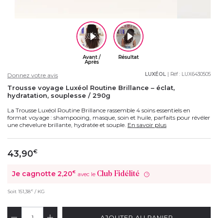
LUXÉOL
| Réf :
LUX6430505
Donnez votre avis
Trousse voyage Luxéol Routine Brillance – éclat,
hydratation, souplesse / 290g
La Trousse Luxéol Routine Brillance rassemble 4 soins essentiels en
format voyage : shampooing, masque, soin et huile, parfaits pour révéler
une chevelure brillante, hydratée et souple.
En savoir plus
43,90
€
Je cagnotte
2,20
€
Club Fidélité
avec le
?
€
Soit
151,38
/ KG
AJOUTER AU PANIER