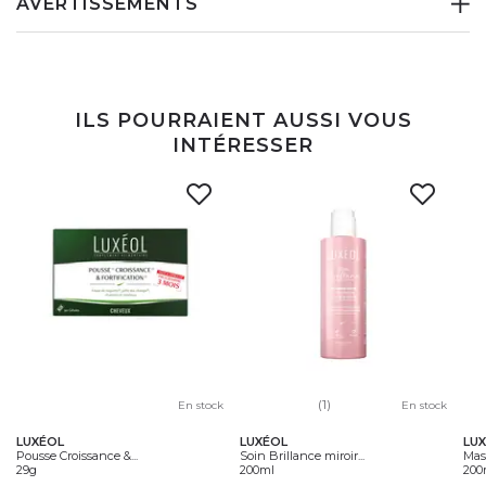
AVERTISSEMENTS
ILS POURRAIENT AUSSI VOUS
INTÉRESSER
(1)
En stock
En stock
LUXÉOL
LUXÉOL
LU
Pousse Croissance &...
Soin Brillance miroir...
Masq
29g
200ml
200