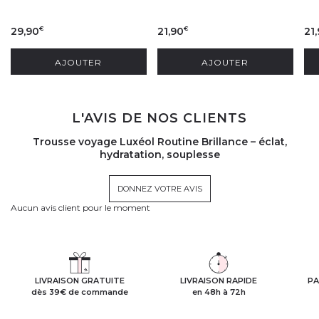
29,90
21,90
21
€
€
AJOUTER
AJOUTER
L'AVIS DE NOS CLIENTS
Trousse voyage Luxéol Routine Brillance – éclat,
hydratation, souplesse
DONNEZ VOTRE AVIS
Aucun avis client pour le moment
LIVRAISON GRATUITE
LIVRAISON RAPIDE
PA
dès 39€ de commande
en 48h à 72h