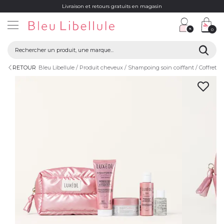
Livraison et retours gratuits en magasin
0
RETOUR
Bleu Libellule
Produit cheveux
Shampoing soin coiffant
Coffret c