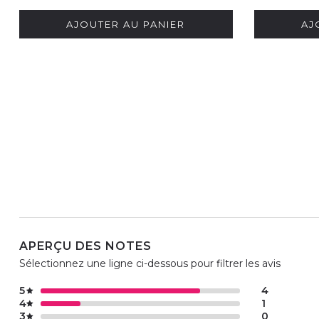
AJOUTER AU PANIER
AJ
APERÇU DES NOTES
Sélectionnez une ligne ci-dessous pour filtrer les avis
5
4
4
1
3
0