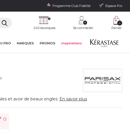
Programme Club Fidélité
Espace Pro
0
245 boutiques
Se connecter
Panier
DU PRO
MARQUES
PROMOS
Inspirations
s
ules et avoir de beaux ongles.
En savoir plus
€
?