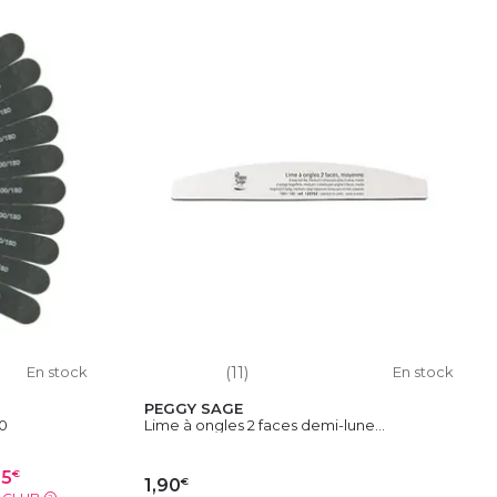
En stock
(11)
En stock
PEGGY SAGE
10
Lime à ongles 2 faces demi-lune...
€
25
€
1,90