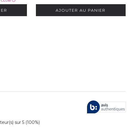
X CLUB
?
IER
AJOUTER AU PANIER
ur(s) sur 5 (100%)