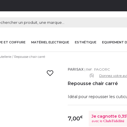
E ET COIFFURE
MATÉRIEL ELECTRIQUE
ESTHÉTIQUE
EQUIPEMENT 
tellerie
Repousse chair carré
PARISAX
| Réf :
PAGORC
(5)
Donnez votre avi
Repousse chair carré
Idéal pour repousser les cutic
Je cagnotte
0,35
€
7,00
avec le
Club Fidélité