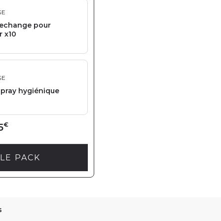
GE
rechange pour
r x10
GE
spray hygiénique
€
5
LE PACK
s