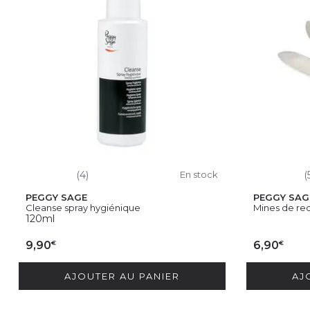
(4)
En stock
(
PEGGY SAGE
PEGGY SAG
Cleanse spray hygiénique
Mines de rec
120ml
€
€
9,90
6,90
AJOUTER AU PANIER
AJ