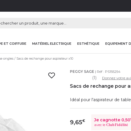
E ET COIFFURE
MATÉRIEL ELECTRIQUE
ESTHÉTIQUE
EQUIPEMENT 
e ongles
Sacs de rechange pour aspirateur x10
PEGGY SAGE
| Réf :
PS155254
(1)
Donnez votre avi
Sacs de rechange pour as
Idéal pour l'aspirateur de ta
Je cagnotte
0,50
€
9,65
avec le
Club Fidélité