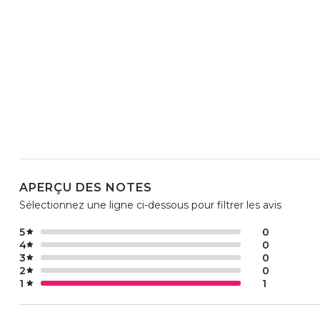
APERÇU DES NOTES
Sélectionnez une ligne ci-dessous pour filtrer les avis
5
0
4
0
3
0
2
0
1
1