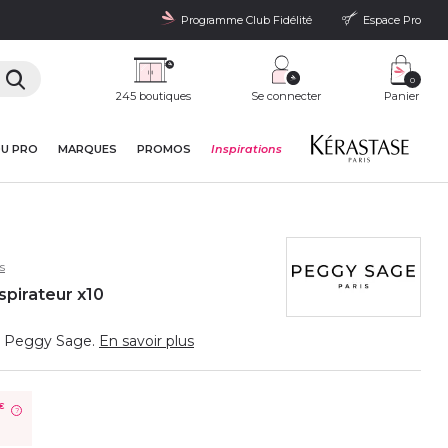
Programme Club Fidélité
Espace Pro
0
245 boutiques
Se connecter
Panier
DU PRO
MARQUES
PROMOS
Inspirations
s
pirateur x10
ble Peggy Sage.
En savoir plus
€
?