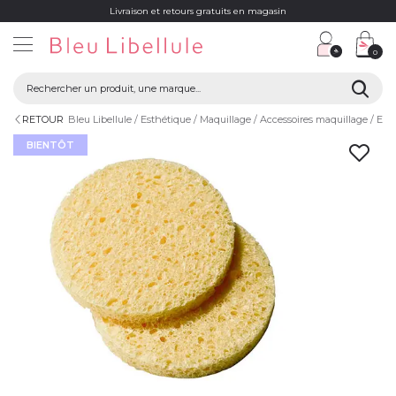
Livraison et retours gratuits en magasin
0
RETOUR
Bleu Libellule
Esthétique
Maquillage
Accessoires maquillage
Epo
BIENTÔT