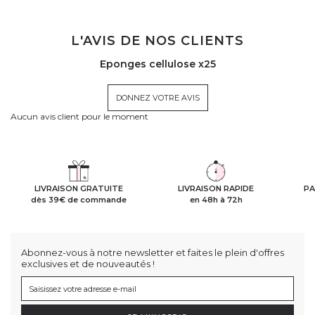
L'AVIS DE NOS CLIENTS
Eponges cellulose x25
DONNEZ VOTRE AVIS
Aucun avis client pour le moment
LIVRAISON GRATUITE
LIVRAISON RAPIDE
PA
dès 39€ de commande
en 48h à 72h
Abonnez-vous à notre newsletter et faites le plein d'offres
exclusives et de nouveautés !