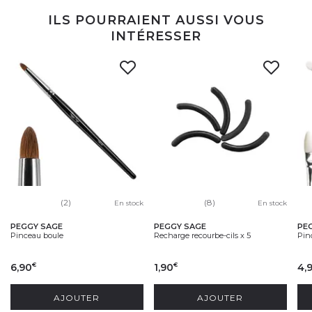
ILS POURRAIENT AUSSI VOUS
INTÉRESSER
(2)
(8)
En stock
En stock
PEGGY SAGE
PEGGY SAGE
PE
Pinceau boule
Recharge recourbe-cils x 5
Pinc
6,90
1,90
4,
€
€
AJOUTER
AJOUTER