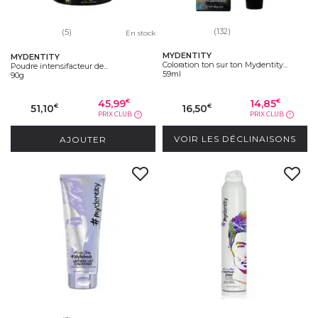
(132)
(5)
En stock
MYDENTITY
MYDENTITY
Coloration ton sur ton Mydentity...
Poudre intensifacteur de...
59ml
90g
45,99
14,85
€
€
51,10
16,50
€
€
PRIX CLUB
PRIX CLUB
?
?
AJOUTER
VOIR LES DÉCLINAISONS