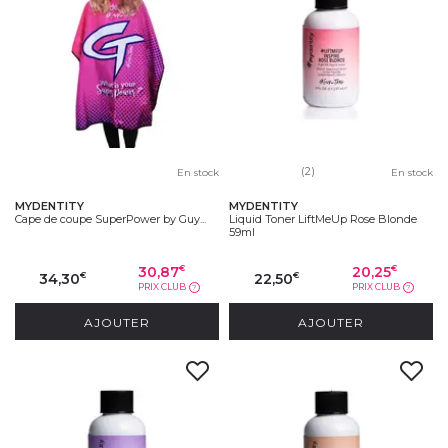
(2)
En stock
En stock
MYDENTITY
MYDENTITY
Cape de coupe SuperPower by Guy...
Liquid Toner LiftMeUp Rose Blonde
59ml
30,87
20,25
€
€
34,30
22,50
€
€
PRIX CLUB
PRIX CLUB
?
?
AJOUTER
AJOUTER