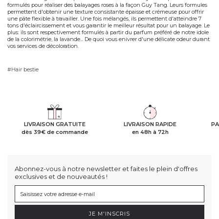
formulés pour réaliser des balayages roses à la façon Guy Tang. Leurs formules
permettent d'obtenir une texture consistante épaisse et crémeuse pour offrir
une pâte flexible à travailler. Une fois mélangés, ils permettent d'atteindre 7
tons d'éclaircissement et vous garantir le meilleur résultat pour un balayage. Le
plus: ils sont respectivement formulés à partir du parfum préféré de notre idole
de la colorimétrie, la lavande... De quoi vous enivrer d'une délicate odeur durant
vos services de décoloration.
#Hair bestie
LIVRAISON GRATUITE
LIVRAISON RAPIDE
PA
dès 39€ de commande
en 48h à 72h
Abonnez-vous à notre newsletter et faites le plein d'offres
exclusives et de nouveautés !
JE M'INSCRIS