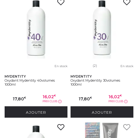
(2)
En stock
En stock
MYDENTITY
MYDENTITY
Oxydant Mydentity 40volumes
Oxydant Mydentity 30volumes
1000ml
1000ml
16,02
16,02
€
€
17,80
17,80
€
€
PRIX CLUB
PRIX CLUB
?
?
AJOUTER
AJOUTER