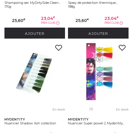
Shampoing sec MyDirtySide Clean...
Spray de protection thermique...
170g
198g
23,04
23,04
€
€
25,60
25,60
€
€
PRIX CLUB
PRIX CLUB
?
?
AJOUTER
AJOUTER
(1)
En stock
En stock
MYDENTITY
MYDENTITY
Nuancier Shadow Ash collection
Nuancier Super power 2 Mydentity...