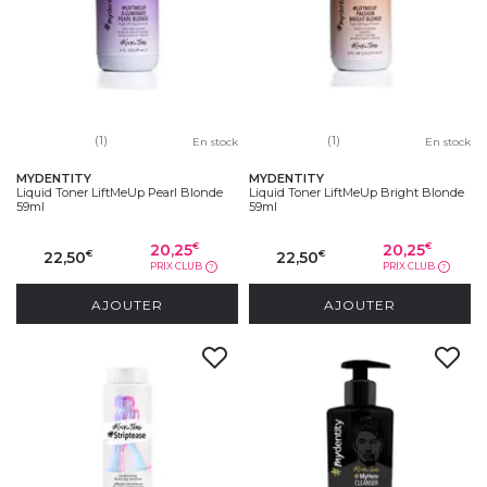
(1)
(1)
En stock
En stock
MYDENTITY
MYDENTITY
Liquid Toner LiftMeUp Pearl Blonde
Liquid Toner LiftMeUp Bright Blonde
59ml
59ml
20,25
20,25
€
€
22,50
22,50
€
€
PRIX CLUB
PRIX CLUB
?
?
AJOUTER
AJOUTER