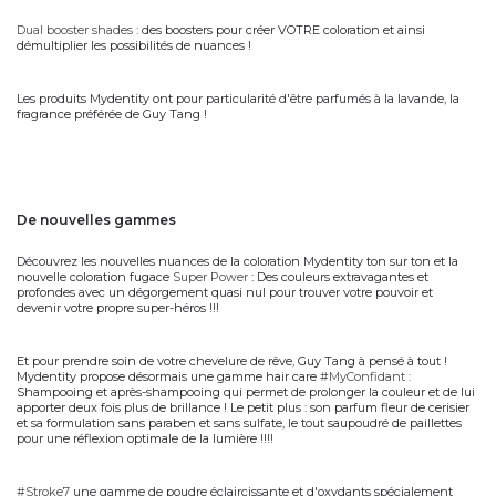
Dual booster shades
:
des boosters pour créer VOTRE coloration et ainsi
démultiplier les possibilités de nuances !
Les produits Mydentity ont pour particularité d'être parfumés à la lavande, la
fragrance préférée de Guy Tang !
de nouvelles gammes
Découvrez les nouvelles nuances de la coloration Mydentity ton sur ton et la
nouvelle coloration fugace
Super Power
: Des couleurs extravagantes et
profondes avec un dégorgement quasi nul pour trouver votre pouvoir et
devenir votre propre super-héros !!!
Et pour prendre soin de votre chevelure de rêve, Guy Tang à pensé à tout !
Mydentity propose désormais une gamme hair care
#MyConfidant
:
Shampooing et après-shampooing qui permet de prolonger la couleur et de lui
apporter deux fois plus de brillance ! Le petit plus : son parfum fleur de cerisier
et sa formulation sans paraben et sans sulfate, le tout saupoudré de paillettes
pour une réflexion optimale de la lumière !!!!
#Stroke7
une gamme de poudre éclaircissante et d'oxydants spécialement