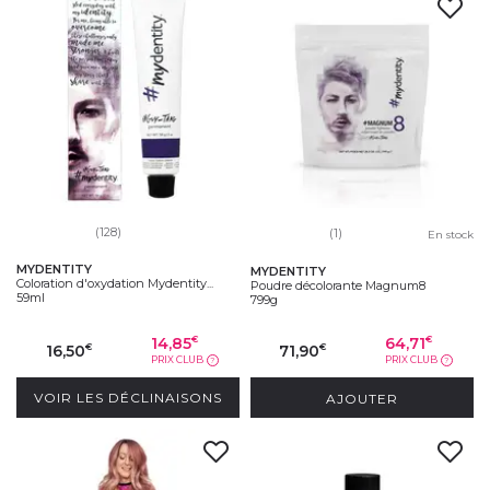
(128)
(1)
En stock
MYDENTITY
MYDENTITY
Coloration d'oxydation Mydentity...
Poudre décolorante Magnum8
59ml
799g
14,85
64,71
€
€
16,50
71,90
€
€
PRIX CLUB
PRIX CLUB
?
?
VOIR LES DÉCLINAISONS
AJOUTER