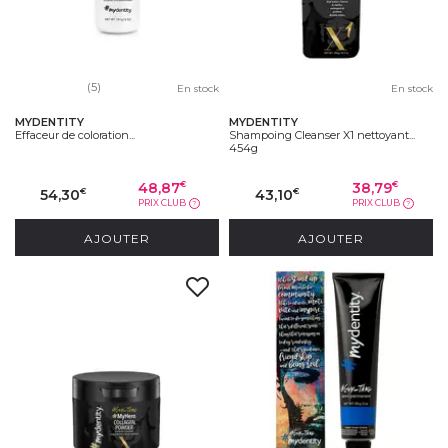
(5)
En stock
En stock
MYDENTITY
MYDENTITY
Effaceur de coloration...
Shampoing Cleanser X1 nettoyant...
454g
48,87
38,79
€
€
54,30
43,10
€
€
PRIX CLUB
PRIX CLUB
?
?
AJOUTER
AJOUTER