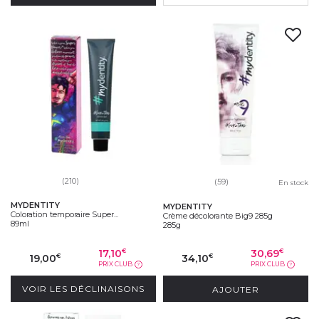
mieux les envies de tous.
(210)
(59)
En stock
MYDENTITY
MYDENTITY
Coloration temporaire Super...
Crème décolorante Big9 285g
89ml
285g
17,10
30,69
€
€
19,00
34,10
€
€
PRIX CLUB
PRIX CLUB
?
?
VOIR LES DÉCLINAISONS
AJOUTER