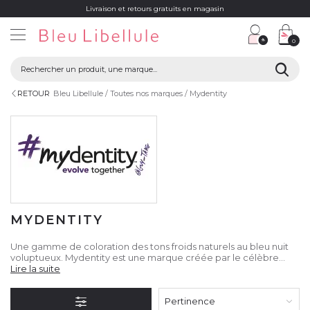
Livraison et retours gratuits en magasin
0
RETOUR
Bleu Libellule
Toutes nos marques
Mydentity
MYDENTITY
Une gamme de coloration des tons froids naturels au bleu nuit
voluptueux. Mydentity est une marque créée par le célèbre
hairstylist américain Guy Tang proposant des produits de
Lire la suite
colorations et de décolorations uniques. Ces décolorants offre
des éclaircissements encore jamais atteints et les colorations
Pertinence
proposent des nuances inexistantes jusqu’alors pour satisfaire au