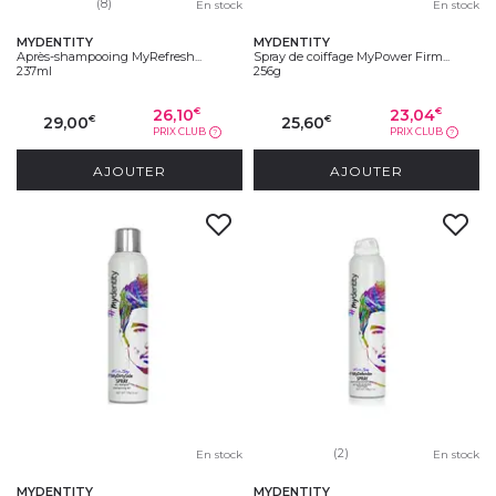
(8)
En stock
En stock
MYDENTITY
MYDENTITY
Après-shampooing MyRefresh...
Spray de coiffage MyPower Firm...
237ml
256g
26,10
23,04
€
€
29,00
25,60
€
€
PRIX CLUB
PRIX CLUB
?
?
AJOUTER
AJOUTER
(2)
En stock
En stock
MYDENTITY
MYDENTITY