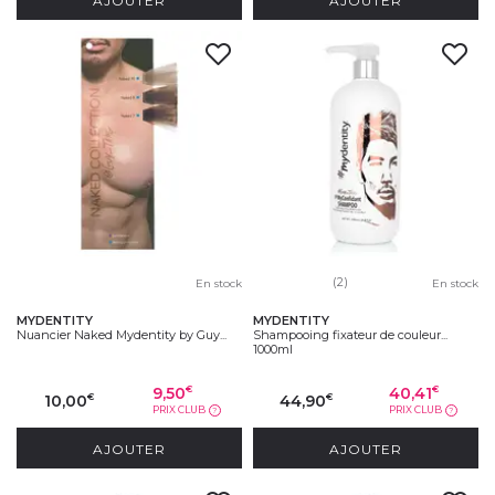
(2)
En stock
En stock
MYDENTITY
MYDENTITY
Nuancier Naked Mydentity by Guy...
Shampooing fixateur de couleur...
1000ml
9,50
40,41
€
€
10,00
44,90
€
€
PRIX CLUB
PRIX CLUB
?
?
AJOUTER
AJOUTER