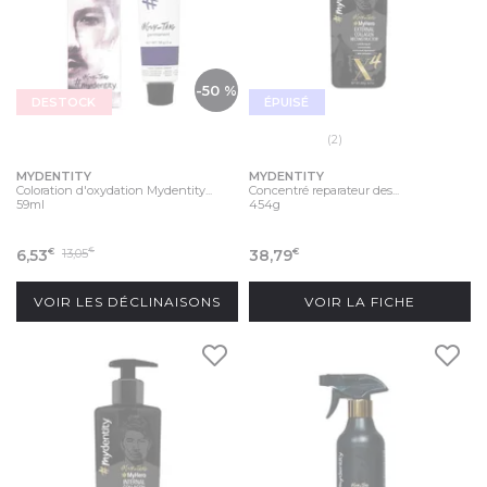
-50 %
DESTOCK
ÉPUISÉ
(2)
MYDENTITY
MYDENTITY
Coloration d'oxydation Mydentity...
Concentré reparateur des...
59ml
454g
6,53
13,05
38,79
€
€
€
VOIR LES DÉCLINAISONS
VOIR LA FICHE