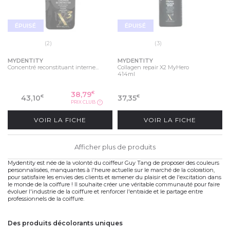
ÉPUISÉ
ÉPUISÉ
(2)
(3)
MYDENTITY
MYDENTITY
Concentré reconstituant interne...
Collagen repair X2 MyHero
414ml
38,79
€
43,10
37,35
€
€
PRIX CLUB
?
VOIR LA FICHE
VOIR LA FICHE
Afficher plus de produits
Mydentity est née de la volonté du
coiffeur Guy Tang
de proposer des couleurs
personnalisées, manquantes à l'heure actuelle sur le marché de la coloration,
pour satisfaire les envies des clients et ramener du plaisir et de l'excitation dans
le monde de la coiffure ! Il souhaite créer une véritable communauté pour faire
évoluer l'industrie de la coiffure et renforcer l'entraide et le partage entre
professionnels de la coiffure.
des produits décolorants uniques