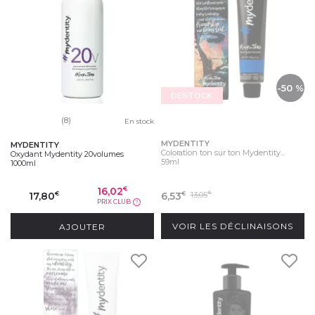
-50 %
DESTOCK
(8)
En stock
MYDENTITY
MYDENTITY
Coloration ton sur ton Mydentity...
Oxydant Mydentity 20volumes
59ml
1000ml
16,02
€
17,80
6,53
13,05
€
€
€
PRIX CLUB
?
AJOUTER
VOIR LES DÉCLINAISONS