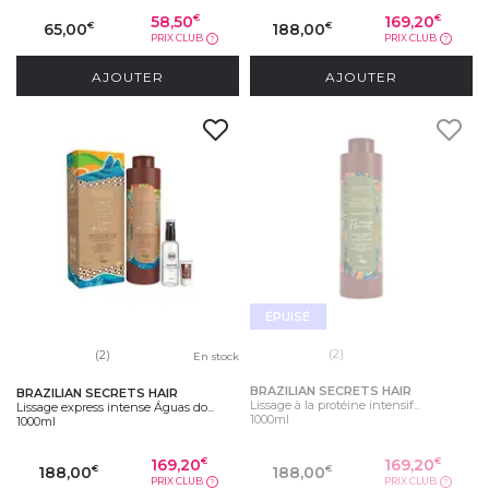
58,50
169,20
€
€
65,00
188,00
€
€
PRIX CLUB
PRIX CLUB
?
?
AJOUTER
AJOUTER
ÉPUISÉ
(2)
(2)
En stock
BRAZILIAN SECRETS HAIR
BRAZILIAN SECRETS HAIR
Lissage à la protéine intensif...
Lissage express intense Águas do...
1000ml
1000ml
169,20
169,20
€
€
188,00
188,00
€
€
PRIX CLUB
PRIX CLUB
?
?