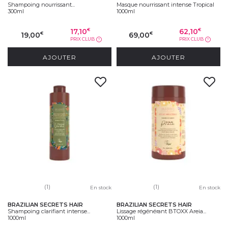
Shampoing nourrissant...
Masque nourrissant intense Tropical
300ml
1000ml
17,10
62,10
€
€
19,00
69,00
€
€
PRIX CLUB
PRIX CLUB
?
?
AJOUTER
AJOUTER
(1)
(1)
En stock
En stock
BRAZILIAN SECRETS HAIR
BRAZILIAN SECRETS HAIR
Shampoing clarifiant intense...
Lissage régénérant BTOXX Areia...
1000ml
1000ml