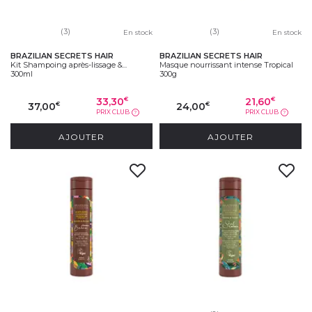
(3)
(3)
En stock
En stock
BRAZILIAN SECRETS HAIR
BRAZILIAN SECRETS HAIR
Kit Shampoing après-lissage &...
Masque nourrissant intense Tropical
300ml
300g
33,30
21,60
€
€
37,00
24,00
€
€
PRIX CLUB
PRIX CLUB
?
?
AJOUTER
AJOUTER