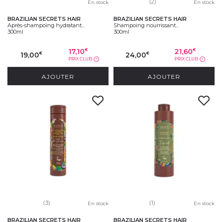
(2)
En stock
En stock
BRAZILIAN SECRETS HAIR
BRAZILIAN SECRETS HAIR
Après-shampoing hydratant...
Shampoing nourrissant...
300ml
300ml
17,10
21,60
€
€
19,00
24,00
€
€
PRIX CLUB
PRIX CLUB
?
?
AJOUTER
AJOUTER
(3)
(1)
En stock
En stock
BRAZILIAN SECRETS HAIR
BRAZILIAN SECRETS HAIR