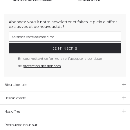
Brazilian Secrets Hair s'engage à proposer des produits
vegan
, non testés sur
les animaux, et formulés sans parabènes ni sulfates. Leur gamme utilise des
emballages biodégradables
, dans le respect de l'environnement, tout en offrant
des soins capillaires à haute performance.
LIVRAISON GRATUITE
LIVRAISON RAPIDE
PA
dès 39€ de commande
en 48h à 72h
Abonnez-vous à notre newsletter et faites le plein d'offres
exclusives et de nouveautés !
JE M'INSCRIS
En soumettant ce formulaire, j'accepte la politique
de
protection des données