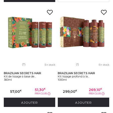
(7)
(1)
En stock
En stock
BRAZILIAN SECRETS HAIR
BRAZILIAN SECRETS HAIR
Kit de lissage à base de...
Kit lissage profond à la...
360ml
1000ml
51,30
269,10
€
€
57,00
299,00
€
€
PRIX CLUB
PRIX CLUB
?
?
AJOUTER
AJOUTER