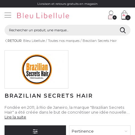
Livraison et retours gratuits en magasin
0
RETOUR
Bleu Libellule
Toutes nos marques
Brazilian Secrets Hair
BRAZILIAN SECRETS HAIR
Fondée en 2011, à Rio de Janeiro, la marque "Brazilian Secrets
Hair" a été créée dans le but de concrétiser une idée nouvelle.
Cette idée nouvelle : des produits de soins capillaires
Lire la suite
écologiques fabriqués au Brésil avec des ingrédients actifs
amazoniens riches en nutriments.
Pertinence