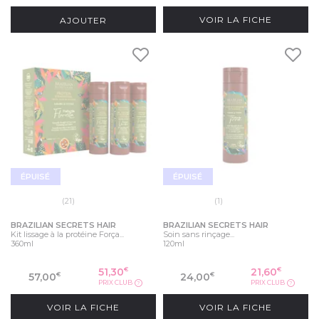
AJOUTER
VOIR LA FICHE
ÉPUISÉ
ÉPUISÉ
(21)
(1)
BRAZILIAN SECRETS HAIR
BRAZILIAN SECRETS HAIR
Kit lissage à la protéine Força...
Soin sans rinçage...
360ml
120ml
51,30
21,60
€
€
57,00
24,00
€
€
PRIX CLUB
PRIX CLUB
?
?
VOIR LA FICHE
VOIR LA FICHE