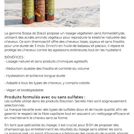
La gamme
Bossa do Brazil
propose un
lissage végétalien
sans formaldéhyde,
utilisant des
acides aminés végétaux
pour reproduire la kératine naturelle des
cheveux. Ce soin thermoactif offre des cheveux lisses, soyeux et sans frisottis
pour une durée de
3 mois
. Enrichi en
huile de babassu
et
pracaxi
, il répare et
protège les cheveux contre les agressions extérieures tout en les hydratant.
BÉNÉFICES :
• Lissage naturel et sans produits chimiques agressifs
• Réduction durable des frisottis
et contrôle du volume
• Hydratation et brillance longue durée