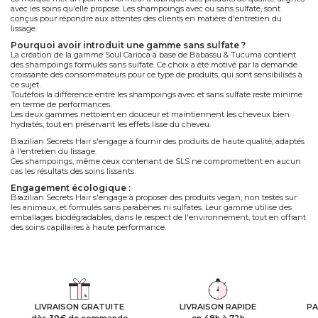
• Adapté à tous les types de cheveux
, y compris colorés
• Vegan et biodégradable
produits formulés avec ou sans sulfates :
Les sulfate utilisé dans les produits Brazilian Secrets Hair sont soigneusement
sélectionnés.
La marque travaille avec des types de sulfates doux et de haute qualité, afin de
garantir le respect de la fibre capillaire tout en assurant un nettoyage efficace et
en maintenant le cheveu sans sa forme.
En tant que spécialiste du lissage, il est crucial pour BSH de proposer des
shampoings qui entretiennent les résultats du lissage sans altérer les soins.
La marque met un point d'honneur à fabriquer des produits de qualité, alignés
avec les soins qu'elle propose. Les shampoings avec ou sans sulfate, sont
conçus pour répondre aux attentes des clients en matière d'entretien du
lissage.
pourquoi avoir introduit une gamme sans sulfate ?
La création de la gamme Soul Carioca à base de Babassu & Tucuma contient
des shampoings formulés sans sulfate. Ce choix a été motivé par la demande
croissante des consommateurs pour ce type de produits, qui sont sensibilisés à
ce sujet.
Toutefois la différence entre les shampoings avec et sans sulfate reste minime
en terme de performances.
Les deux gammes nettoient en douceur et maintiennent les cheveux bien
hydratés, tout en préservant les effets lisse du cheveu.
Brazilian Secrets Hair s'engage à fournir des produits de haute qualité, adaptés
à l'entretien du lissage.
Ces shampoings, même ceux contenant de SLS ne compromettent en aucun
cas les résultats des soins lissants.
engagement écologique
: