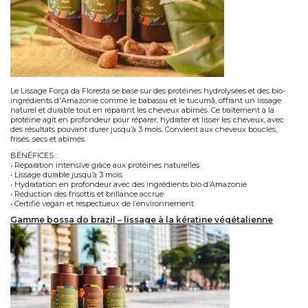
Le
Lissage Força da Floresta
se base sur des
protéines hydrolysées
et des bio-
ingrédients d'Amazonie comme le
babassu
et le
tucumã
, offrant un
lissage
naturel et durable
tout en réparant les cheveux abîmés. Ce traitement à la
protéine agit en profondeur pour
réparer
,
hydrater
et lisser les cheveux, avec
des résultats pouvant durer
jusqu’à 3 mois
. Convient aux cheveux bouclés,
frisés, secs et abîmés.
BÉNÉFICES :
• Réparation intensive
grâce aux protéines naturelles
• Lissage durable jusqu’à
3 mois
• Hydratation en profondeur avec des ingrédients bio d’Amazonie
• Réduction des frisottis et brillance accrue
• Certifié vegan
et respectueux de l’environnement
gamme bossa do brazil – lissage à la kératine végétalienne