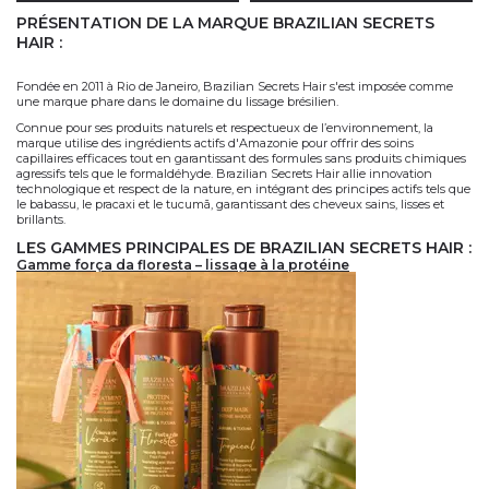
PRÉSENTATION DE LA MARQUE BRAZILIAN SECRETS
HAIR
:
Fondée en 2011 à Rio de Janeiro,
Brazilian Secrets Hair
s'est imposée comme
une marque phare dans le domaine du
lissage brésilien
.
Connue pour ses produits naturels et respectueux de l’environnement, la
marque utilise des ingrédients actifs d'Amazonie pour offrir des soins
capillaires efficaces tout en garantissant des formules sans produits chimiques
agressifs tels que le
formaldéhyde
.
Brazilian Secrets Hair
allie innovation
technologique et respect de la nature, en intégrant des principes actifs tels que
le
babassu
, le
pracaxi
et le
tucumã
, garantissant des cheveux sains, lisses et
brillants.
LES GAMMES PRINCIPALES DE BRAZILIAN SECRETS HAIR
:
gamme força da floresta – lissage à la protéine