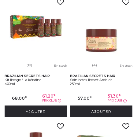
(18)
(4)
En stock
En stock
BRAZILIAN SECRETS HAIR
BRAZILIAN SECRETS HAIR
Kit lissage à la kératine...
Soin botox lissant Areia da...
400ml
250ml
61,20
51,30
€
€
68,00
57,00
€
€
PRIX CLUB
PRIX CLUB
?
?
AJOUTER
AJOUTER