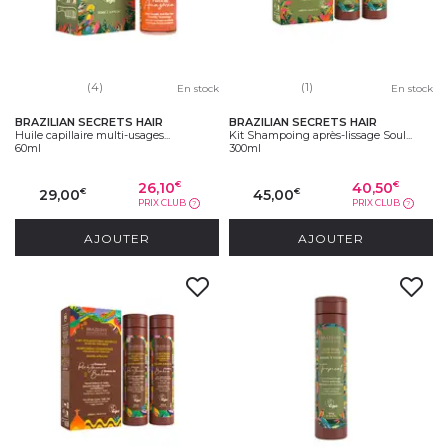
(4)
(1)
En stock
En stock
BRAZILIAN SECRETS HAIR
BRAZILIAN SECRETS HAIR
Huile capillaire multi-usages...
Kit Shampoing après-lissage Soul...
60ml
300ml
26,10
40,50
€
€
29,00
45,00
€
€
PRIX CLUB
PRIX CLUB
?
?
AJOUTER
AJOUTER