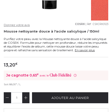
COSRX
| Réf :
CSXCRX0123
Donnez votre avis
Mousse nettoyante douce à l'acide salicylique / 150ml
Purifiez votre peau avec la Mousse nettoyante douce à l'acide salicylique
de COSRX. Formulée pour nettoyer en profondeur, réduire les impuretés
et équilibrer l'excès de sébum, cette mousse douce laisse votre peau
propre et rafraîchie sans sensation de tiraillement.
En savoir plus
13,20
€
Je cagnotte
0,65
€
Club Fidélité
avec le
?
€
Soit
88,00
/ L
AJOUTER AU PANIER