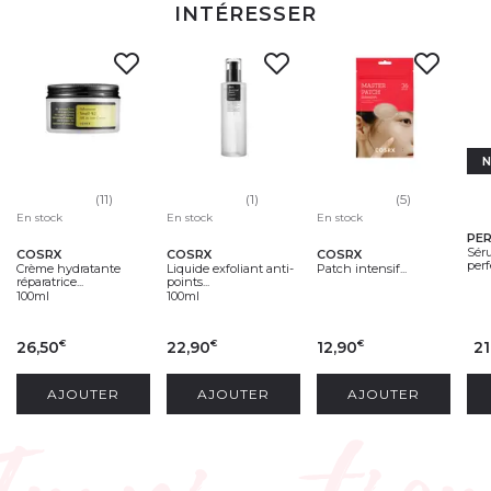
INTÉRESSER
(11)
(1)
(5)
En stock
En stock
En stock
PE
Sér
COSRX
COSRX
COSRX
perf
Crème hydratante
Liquide exfoliant anti-
Patch intensif...
réparatrice...
points...
100ml
100ml
26,50
22,90
12,90
21
€
€
€
AJOUTER
AJOUTER
AJOUTER