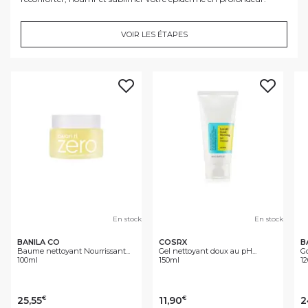
VOIR LES ÉTAPES
En stock
En stock
BANILA CO
COSRX
B
Baume nettoyant Nourrissant...
Gel nettoyant doux au pH...
Go
100ml
150ml
1
25,55
11,90
2
€
€