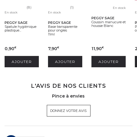
(8)
(1)
En stock
En stock
En stock
E
PEGGY SAGE
Coussin manucure et
PEGGY SAGE
PEGGY SAGE
housse Blanc
Spatule hygiènique
Base transparente
P
plastique...
pour ongles
o
11ml
0,90
7,90
11,90
€
€
€
AJOUTER
AJOUTER
AJOUTER
L'AVIS DE NOS CLIENTS
Pince à envies
DONNEZ VOTRE AVIS