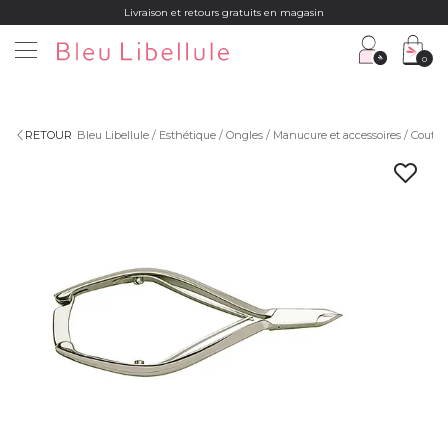
Livraison et retours gratuits en magasin
0
RETOUR
Bleu Libellule
Esthétique
Ongles
Manucure et accessoires
Coutell