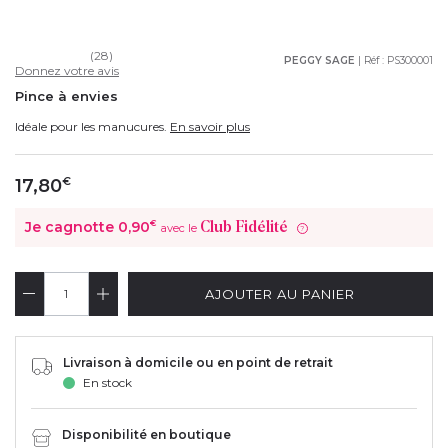
(28)
PEGGY SAGE
| Réf :
PS300001
Donnez votre avis
Pince à envies
Idéale pour les manucures.
En savoir plus
17,80
€
Je cagnotte
0,90
€
Club Fidélité
avec le
?
AJOUTER AU PANIER
Livraison à domicile ou en point de retrait
En stock
Disponibilité en boutique