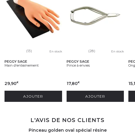
(13)
(28)
En stock
En stock
PEGGY SAGE
PEGGY SAGE
PE
Main d'entraînement
Pince à envies
Ongl
29,90
17,80
15,
€
€
AJOUTER
AJOUTER
L'AVIS DE NOS CLIENTS
Pinceau golden oval spécial résine