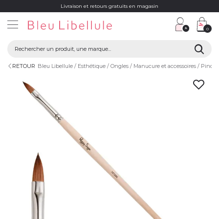
Livraison et retours gratuits en magasin
0
RETOUR
Bleu Libellule
Esthétique
Ongles
Manucure et accessoires
Pincea