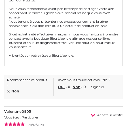
Bonjour Ruth58,
Nous vous remercions d'avoir pris le temps de partager votre avis
concernant le pinceau golden oval spécial résine que vous avez
acheté.
Nous tenons à vous présenter nos excuses concernant la gêne
occasionnée. Cela doit être dû à un défaut de production isolé.
Si cet achat a été effectué en magasin, nous vous invitons à prendre
contact avec la boutique Bleu Libellule afin que nos conseillères
puissent établir un diagnostic et trouver une solution pour mieux
vous satisfaire.
À bientôt sur votre réseau Bleu Libellule.
Recommande ce produit
Avez-vous trouvé cet avis utile ?
:
Oui
-
0
Non
-
0
Signaler
Non
Valentine0905
Acheteur vérifié
Vous êtes : Particulier
30/12/2020