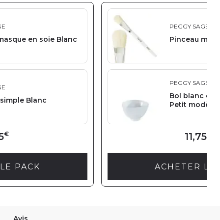
GE
PEGGY SAGE
masque en soie Blanc
Pinceau masq
PEGGY SAGE
GE
Bol blanc en 
simple Blanc
Petit modèle
€
€
5
11,75
LE PACK
ACHETER LE
Avis