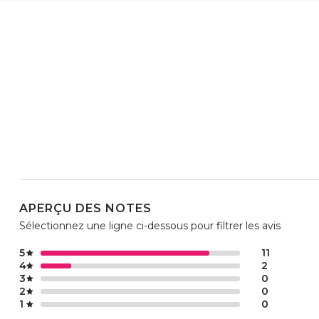
APERÇU DES NOTES
Sélectionnez une ligne ci-dessous pour filtrer les avis
5
11
4
2
3
0
2
0
1
0