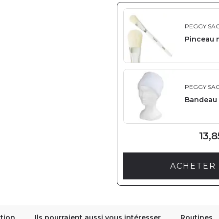
PEGGY SA
Pinceau 
PEGGY SA
Bandeau 
13,8
ACHETER 
tion
Ils pourraient aussi vous intéresser
Routines