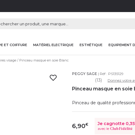
E ET COIFFURE
MATÉRIEL ELECTRIQUE
ESTHÉTIQUE
EQUIPEMENT 
ires visage
Pinceau masque en soie Blanc
PEGGY SAGE
| Réf :
PS135129
(13)
Donnez votre a
Pinceau masque en soie 
Pinceau de qualité profession
Je cagnotte
0,35
€
6,90
avec le
Club Fidélité