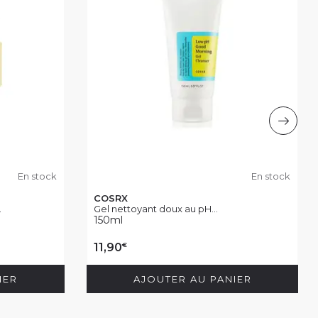
En stock
En stock
COSRX
.
Gel nettoyant doux au pH...
150ml
€
11,90
IER
AJOUTER AU PANIER