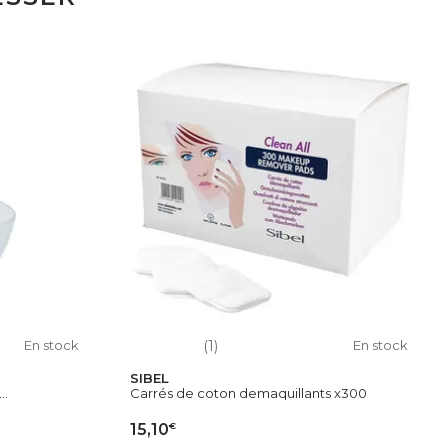
En stock
(1)
En stock
SIBEL
..
Carrés de coton demaquillants x300
€
15,10