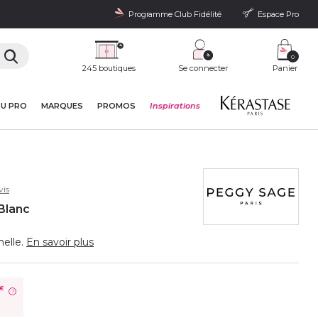
Programme Club Fidélité
Espace Pro
0
245 boutiques
Se connecter
Panier
DU PRO
MARQUES
PROMOS
Inspirations
vis
Blanc
nelle.
En savoir plus
€
?