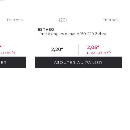
En stock
(20)
En stock
ESTHEO
Lime à ongles banane 150-220 Zébra
€
€
2,05
€
2,20
X CLUB
PRIX CLUB
?
?
IER
AJOUTER AU PANIER