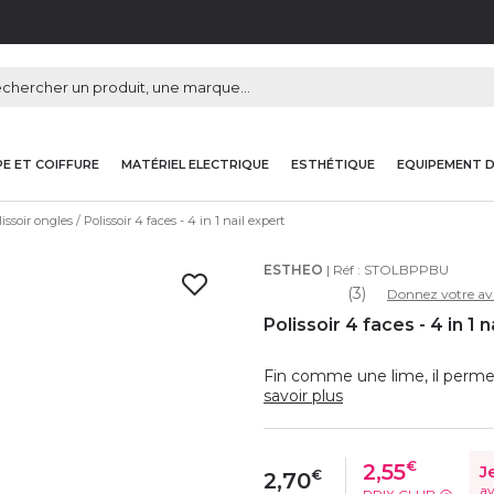
E ET COIFFURE
MATÉRIEL ELECTRIQUE
ESTHÉTIQUE
EQUIPEMENT 
lissoir ongles
Polissoir 4 faces - 4 in 1 nail expert
ESTHEO
| Réf :
STOLBPPBU
(3)
Donnez votre av
Polissoir 4 faces - 4 in 1 
Fin comme une lime, il permet 
savoir plus
€
2,55
J
€
2,70
av