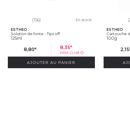
(156)
En stock
(
ESTHEO
ESTHEO
Solution de fonte - Tips off
Cartouche de
125ml
100g
€
8,35
€
8,80
2,15
PRIX CLUB
?
AJOUTER AU PANIER
AJ