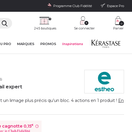
Programme Club Fidélité
Espace Pro
0
245 boutiques
Se connecter
Panier
DU PRO
MARQUES
PROMOS
Inspirations
is
nail expert
un limage plus précis qu’un bloc. 4 actions en 1 produit !
En
e cagnotte
0,15
€
?
ec le
Club Fidélité