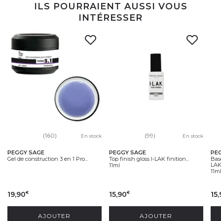
ILS POURRAIENT AUSSI VOUS
INTÉRESSER
(160)
(99)
En stock
En stock
PEGGY SAGE
PEGGY SAGE
PE
Gel de construction 3 en 1 Pro...
Top finish gloss I-LAK finition...
Bas
LA
11ml
11m
19,90
15,90
15
€
€
AJOUTER
AJOUTER