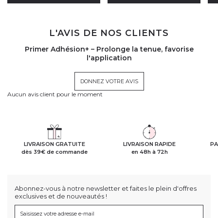
L'AVIS DE NOS CLIENTS
Primer Adhésion+ – Prolonge la tenue, favorise
l'application
DONNEZ VOTRE AVIS
Aucun avis client pour le moment
LIVRAISON GRATUITE
LIVRAISON RAPIDE
PA
dès 39€ de commande
en 48h à 72h
Abonnez-vous à notre newsletter et faites le plein d'offres
exclusives et de nouveautés !