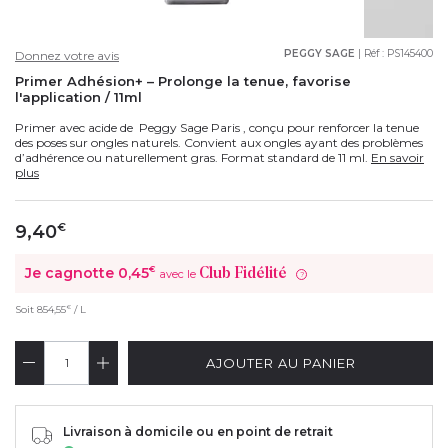
PEGGY SAGE
| Réf :
PS145400
Donnez votre avis
Primer Adhésion+ – Prolonge la tenue, favorise
l'application / 11ml
Primer avec acide de Peggy Sage Paris , conçu pour renforcer la tenue
des poses sur ongles naturels. Convient aux ongles ayant des problèmes
d’adhérence ou naturellement gras. Format standard de 11 ml.
En savoir
plus
9,40
€
Je cagnotte
0,45
€
Club Fidélité
avec le
?
€
Soit
854,55
/ L
AJOUTER AU PANIER
Livraison à domicile ou en point de retrait