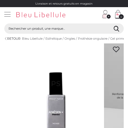
Livraison et retours gratuits en magasin
0
RETOUR
Bleu Libellule
Esthétique
Ongles
Prothésie ongulaire
Gel primer 