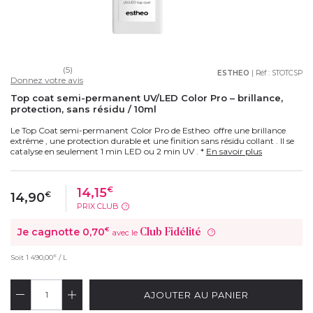
(5)
ESTHEO
| Réf :
STOTCSP
Donnez votre avis
Top coat semi-permanent UV/LED Color Pro – brillance,
protection, sans résidu / 10ml
Le Top Coat semi-permanent Color Pro de Estheo offre une brillance
extrême , une protection durable et une finition sans résidu collant . Il se
catalyse en seulement 1 min LED ou 2 min UV . *
En savoir plus
14,15
€
14,90
€
PRIX CLUB
?
Je cagnotte
0,70
€
Club Fidélité
avec le
?
€
Soit
1 490,00
/ L
AJOUTER AU PANIER