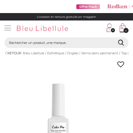
Livraison et retours gratuits en magasin
0
RETOUR
Bleu Libellule
Esthétique
Ongles
Vernis semi-permanent
Top co