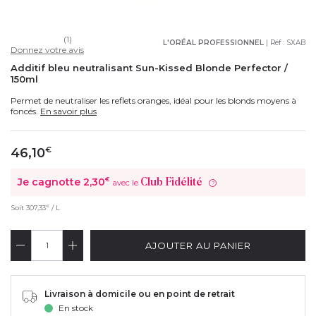
(1)
L'ORÉAL PROFESSIONNEL
| Réf :
SXAB
Donnez votre avis
Additif bleu neutralisant Sun-Kissed Blonde Perfector /
150ml
Permet de neutraliser les reflets oranges, idéal pour les blonds moyens à
foncés.
En savoir plus
46,10
€
Je cagnotte
2,30
€
Club Fidélité
avec le
?
€
Soit
307,33
/ L
AJOUTER AU PANIER
Livraison à domicile ou en point de retrait
En stock