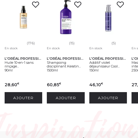
(176)
(15)
(5)
En stock
En stock
En stock
En 
L'ORÉAL PROFESSIONNEL
L'ORÉAL PROFESSIONNEL
L'ORÉAL PROFESSIONNEL
Huile 10-en-1 sans
Shampoing
Additif violet
Mas
rinçage...
disciplinant Keratin...
déjaunisseur Cool...
inte
90ml
1500ml
150ml
250
28,60
60,85
46,10
27
€
€
€
AJOUTER
AJOUTER
AJOUTER