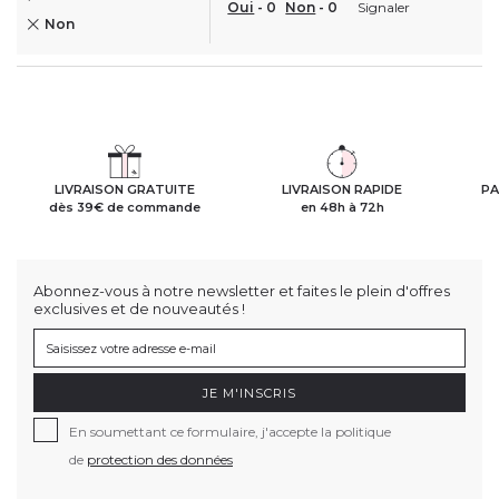
Oui
-
0
Non
-
0
Signaler
Non
LIVRAISON GRATUITE
LIVRAISON RAPIDE
PA
dès 39€ de commande
en 48h à 72h
Abonnez-vous à notre newsletter et faites le plein d'offres
exclusives et de nouveautés !
JE M'INSCRIS
En soumettant ce formulaire, j'accepte la politique
de
protection des données