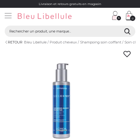
Livraison et retours gratuits en magasin
0
RETOUR
Bleu Libellule
Produit cheveux
Shampoing soin coiffant
Soin che